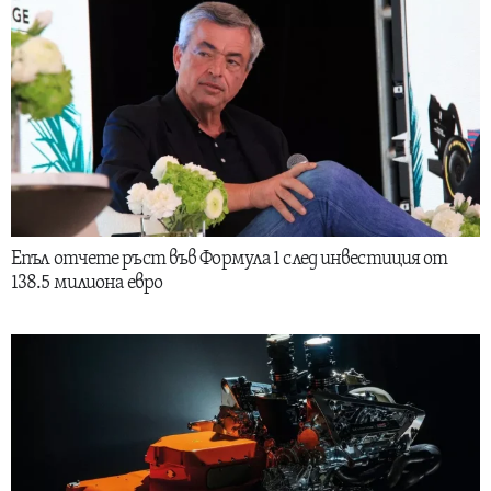
Епъл отчете ръст във Формула 1 след инвестиция от
138.5 милиона евро