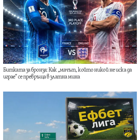
Битката за бронза: Как „мачът, който никой не иска да
играе“ се превръща в златна мина