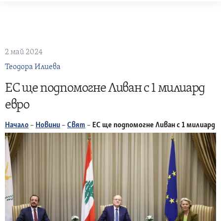
Skip
to
content
2 май 2024
Теодора Илиева
ЕС ще подпомогне Ливан с 1 милиард
евро
Начало
–
Новини
–
Свят
–
ЕС ще подпомогне Ливан с 1 милиард 