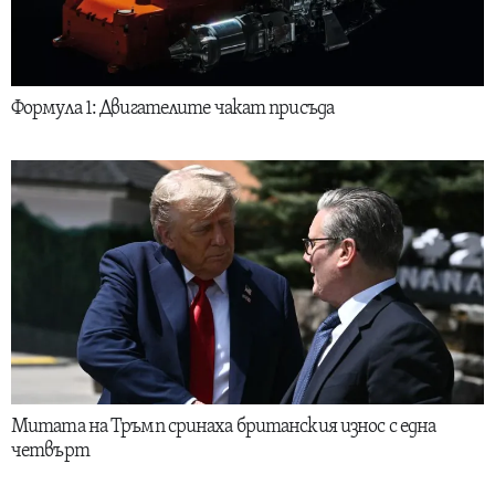
Формула 1: Двигателите чакат присъда
Митата на Тръмп сринаха британския износ с една
четвърт