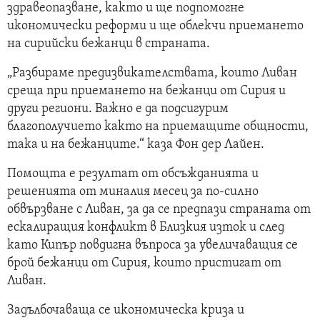
здравеопазване, както и ще подпомогне
икономически реформи и ще облекчи приемането
на сирийски бежанци в страната.
„Разбираме предизвикателствата, които Ливан
среща при приемането на бежанци от Сирия и
други региони. Важно е да подсигурим
благополучието както на приемащите общности,
така и на бежанците.“ каза Фон дер Лайен.
Помощта е резултат от обсъжданията и
решенията от миналия месец за по-силно
обвързване с Ливан, за да се предпази страната от
ескалиращия конфликт в Близкия изток и след
като Кипър повдигна въпроса за увеличаващия се
брой бежанци от Сирия, които пристигат от
Ливан.
Задълбочаваща се икономическа криза и