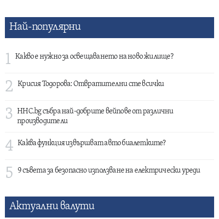
Най-популярни
1
Какво е нужно за освещаването на ново жилище?
2
Крисия Тодорова: Отвратителни сте всички
3
HHC.bg събра най-добрите вейпове от различни
производители
4
Каква функция извършват авто биалетките?
5
9 съвета за безопасно използване на електрически уреди
Актуални валути