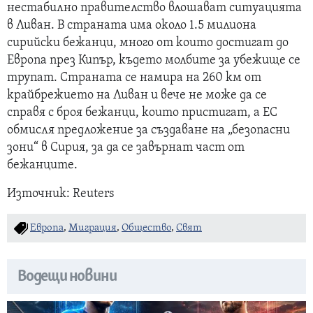
нестабилно правителство влошават ситуацията
в Ливан. В страната има около 1.5 милиона
сирийски бежанци, много от които достигат до
Европа през Кипър, където молбите за убежище се
трупат. Страната се намира на 260 км от
крайбрежието на Ливан и вече не може да се
справя с броя бежанци, които пристигат, а ЕС
обмисля предложение за създаване на „безопасни
зони“ в Сирия, за да се завърнат част от
бежанците.
Източник: Reuters
Европа
,
Миграция
,
Общество
,
Свят
Водещи новини