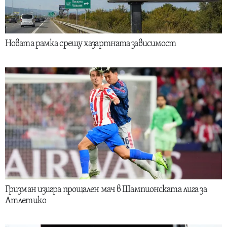
Новата рамка срещу хазартната зависимост
Гризман изигра прощален мач в Шампионската лига за
Атлетико