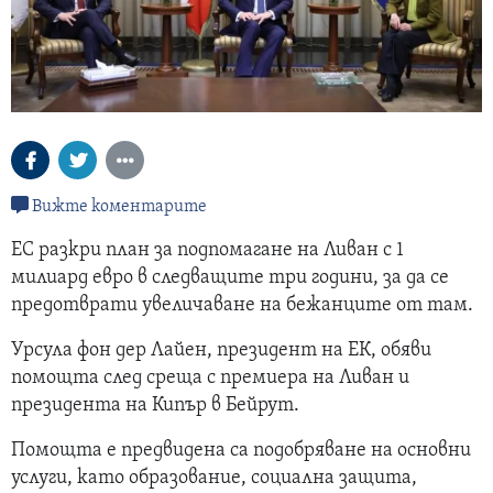
Вижте коментарите
ЕС разкри план за подпомагане на Ливан с 1
милиард евро в следващите три години, за да се
предотврати увеличаване на бежанците от там.
Урсула фон дер Лайен, президент на ЕК, обяви
помощта след среща с премиера на Ливан и
президента на Кипър в Бейрут.
Помощта е предвидена са подобряване на основни
услуги, като образование, социална защита,