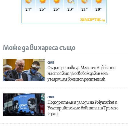
Може да ви хареса също
СВЯТ
Съдът решава за Младич: Адвокати
настояват за освобождаване на
умиращия военнопрестъпник
СВЯТ
Подозрителни залози на Polymarket и
Уолстрийт около войната на Тръмп с
Иран