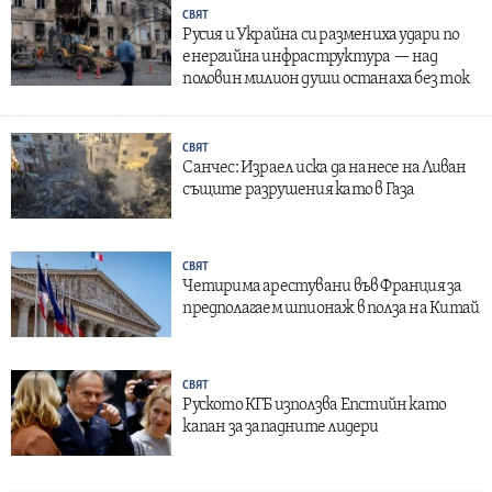
СВЯТ
Русия и Украйна си размениха удари по
енергийна инфраструктура — над
половин милион души останаха без ток
СВЯТ
Санчес: Израел иска да нанесе на Ливан
същите разрушения като в Газа
СВЯТ
Четирима арестувани във Франция за
предполагаем шпионаж в полза на Китай
СВЯТ
Руското КГБ използва Епстийн като
капан за западните лидери