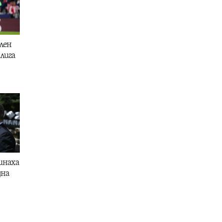
лен
лига
инаха
дна