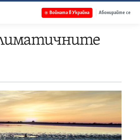
Войната в Украйна
Абонирайте се
 климатичните