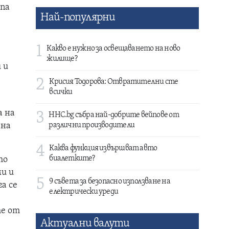
опа
Най-популярни
1
Какво е нужно за освещаването на ново
жилище?
 и
2
Крисия Тодорова: Отвратителни сте
всички
а на
3
HHC.bg събра най-добрите вейпове от
 на
различни производители
4
Каква функция извършват авто
биалетките?
то
и и
5
9 съвета за безопасно използване на
а се
електрически уреди
те от
Актуални валути