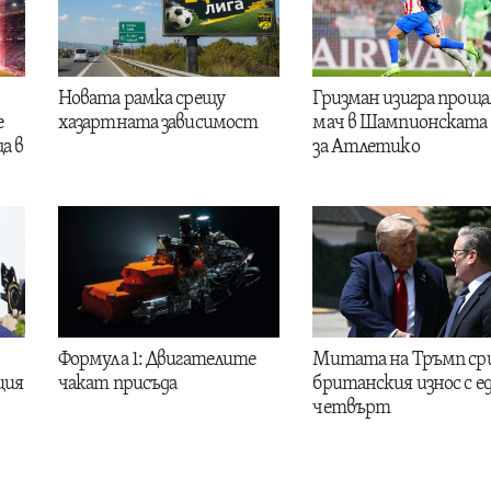
Новата рамка срещу
Гризман изигра проща
е
хазартната зависимост
мач в Шампионската 
а в
за Атлетико
Формула 1: Двигателите
Митата на Тръмп ср
ция
чакат присъда
британския износ с е
четвърт