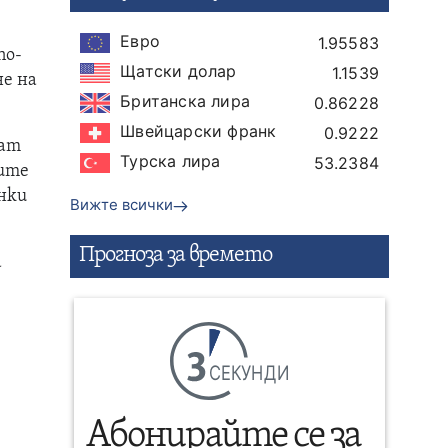
Евро
1.95583
по-
Щатски долар
1.1539
не на
Британска лира
0.86228
Швейцарски франк
0.9222
гат
Турска лира
53.2384
ните
нки
Вижте всички
Прогнозa за времето
а
СЕКУНДИ
Абонирайте се за