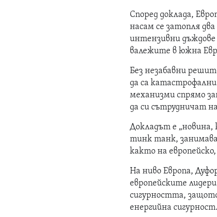
Според доклада, Евро
насам се затопля два 
интензивни дъждове и
валежите в южна Евр
Без незабавни решит
да са катастрофални
механизми спрямо за
да си сътрудничат на
Докладът е „новина,
тинк танк, занимав
както на европейско,
На ниво Европа, Дуфо
европейските лидери,
сигурността, защот
енергийна сигурност