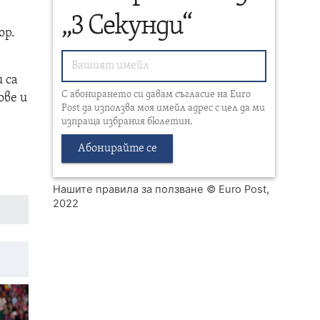
„3 Секунди“
ор.
я
 са
С абонирането си давам съгласие на Euro
ове и
Post да използва моя имейл адрес с цел да ми
изпраща избрания бюлетин.
Абонирайте се
Нашите правила за ползване
© Euro Post,
2022