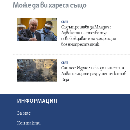
Може да ви хареса също
СВЯТ
Съдът решава за Младич:
Адвокати настояват за
освобождаване на умиращия
военнопрестъпник
СВЯТ
Санчес: Израел иска да нанесе на
Ливан същите разрушения като в
Газа
ИНФОРМАЦИЯ
За нас
Контакти