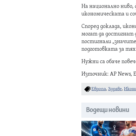
На национално ниво,
икономическата и со
Според доклада, ико
могат да достигнат д
постигнали „значите
подготовката за тях
Нужни са обаче пове
Източник: AP News, 
Европа
,
Здраве
,
Икон
Водещи новини