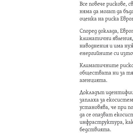
Все повече рискове,
няма да могат да бъд
оценка на риска Евро
Според доклада, Евро
климатични явления,
наводнения и има нуж
енергийните си изто
Климатичните рисков
обществата ни за тя
агенцията.
Докладът идентифици
заплаха за екосисте
установява, че при п
да се опазват екоси
инфраструктура, как
бедствията.