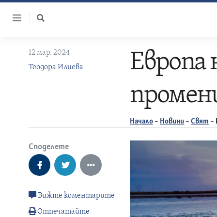
Skip
to
content
12 мар. 2024
Европа 
Теодора Илиева
промен
Начало
–
Новини
–
Свят
–
Споделете
Вижте коментарите
Отпечатайте