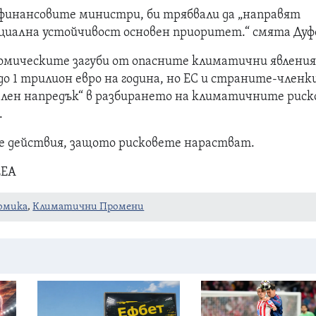
 финансовите министри, би трябвали да „направят
циална устойчивост основен приоритет.“ смята Дуф
номическите загуби от опасните климатични явлени
о 1 трилион евро на година, но ЕС и страните-членки
лен напредък“ в разбирането на климатичните риск
.
че действия, защото рисковете нарастват.
EEA
омика
,
Климатични Промени