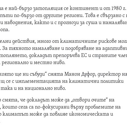
па е най-бързо затоплящия се континент и от 1980 г.
пъти по-бързо от другите региони. Това е свързано с 
 наводнения, както и с прогнози за суша и намалява
опа.
елни действия, много от климатичните рискове мо
. За тяхното намаляване и подобряване на адаптив
топлянето, докладът препоръчва ЕС и страните чле
 регионално и местно ниво.
 която ще ни събуди“ смята Манон Дуфор, директор н
ащ се с имплементацията на климатични политики
 така и на национално ниво.
р смята, че докладът може да „отвори очите“ на
 които сега са по-фокусирани върху проблемите на
о климатът може да повлияе икономическата и
.