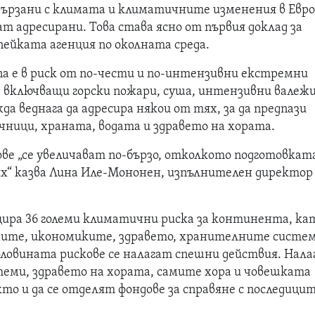
 свързани с климата и климатичните изменения в Евр
ат адресирани. Това става ясно от първия доклад за
пейката агенция по околната среда.
па е в риск от по-чести и по-интензивни екстремни
 включващи горски пожари, суша, интензивни валежи
да веднага да адресира някои от тях, за да предпази
чници, храната, водата и здравето на хората.
е „се увеличават по-бързо, отколкото подготовкат
х“ казва Лина Иле-Мононен, изпълнителен директор
ра 36 големи климатични риска за континента, ка
мите, икономиките, здравето, хранителните систем
оловината рискове се налагат спешни действия. Налаг
стеми, здравето на хората, самите хора и човешката
то и да се отделят фондове за справяне с последици