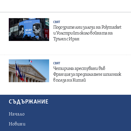
СВЯТ
Подозрителни залози на Polymarket
и Уолстрийт около войната на
Тръмп с Иран
СВЯТ
Четирима арестувани във
Франция за предполагаем шпионаж
в полза на Китай
СЪДЪРЖАНИЕ
Начало
Новини