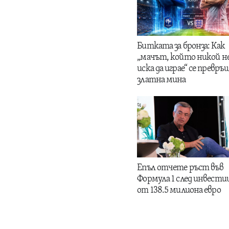
Битката за бронза: Как
„мачът, който никой н
иска да играе“ се превръщ
златна мина
Епъл отчете ръст във
Формула 1 след инвести
от 138.5 милиона евро