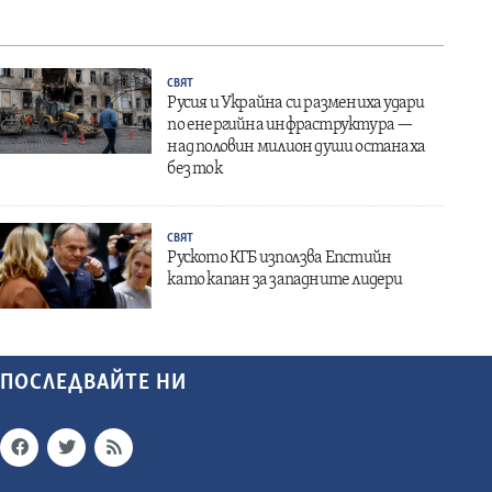
СВЯТ
Русия и Украйна си размениха удари
по енергийна инфраструктура —
над половин милион души останаха
без ток
СВЯТ
Руското КГБ използва Епстийн
като капан за западните лидери
ПОСЛЕДВАЙТЕ НИ