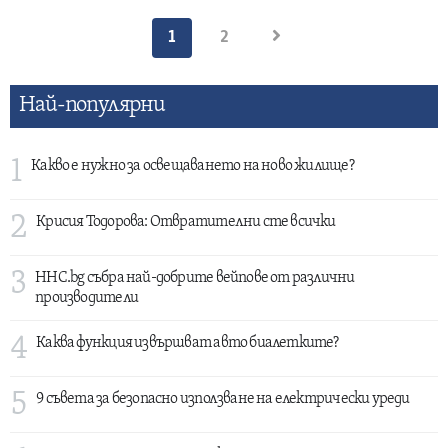
Разделяне
1
2
на
публикациите
Най-популярни
на
страници
1
Какво е нужно за освещаването на ново жилище?
2
Крисия Тодорова: Отвратителни сте всички
3
HHC.bg събра най-добрите вейпове от различни
производители
4
Каква функция извършват авто биалетките?
5
9 съвета за безопасно използване на електрически уреди