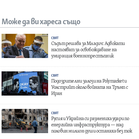
Може да ви хареса също
СВЯТ
Съдът решава за Младич: Адвокати
настояват за освобождаване на
умиращия военнопрестъпник
СВЯТ
Подозрителни залози на Polymarket и
Уолстрийт около войната на Тръмп с
Иран
СВЯТ
Русия и Украйна си размениха удари по
енергийна инфраструктура — над
половин милион души останаха без ток