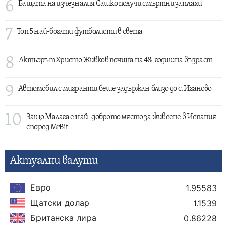
6
Бащата на изчезналия Сашко получи смъртни заплахи
7
Топ 5 най-богати футболисти в света
8
Актьорът Христо Живков почина на 48-годишна възраст
9
Автомобил с мигранти беше задържан близо до с. Иганово
10
Защо Малага е най- доброто място за живеене в Испания
според MrBit
Актуални валути
Евро
1.95583
Щатски долар
1.1539
Британска лира
0.86228