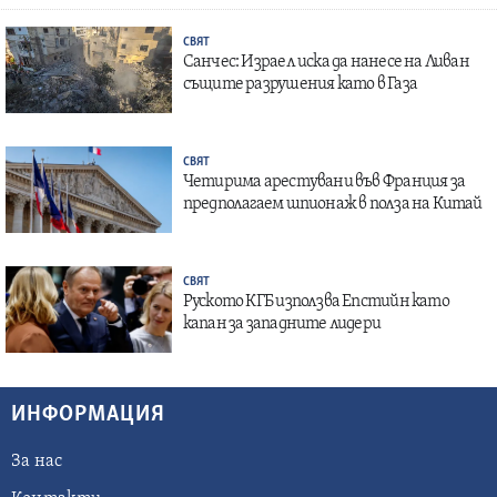
СВЯТ
Санчес: Израел иска да нанесе на Ливан
същите разрушения като в Газа
СВЯТ
Четирима арестувани във Франция за
предполагаем шпионаж в полза на Китай
СВЯТ
Руското КГБ използва Епстийн като
капан за западните лидери
ИНФОРМАЦИЯ
За нас