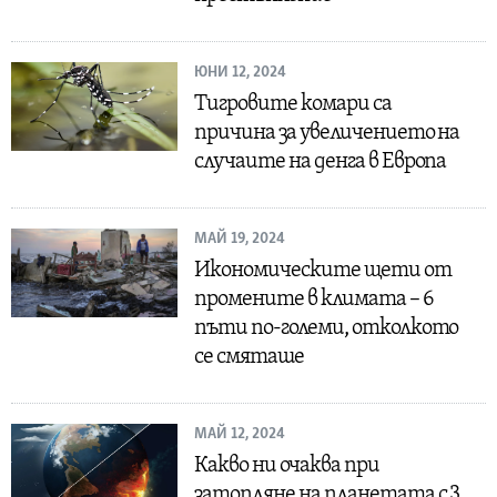
ЮНИ 12, 2024
Тигровите комари са
причина за увеличението на
случаите на денга в Европа
МАЙ 19, 2024
Икономическите щети от
промените в климата – 6
пъти по-големи, отколкото
се смяташе
МАЙ 12, 2024
Какво ни очаква при
затопляне на планетата с 3