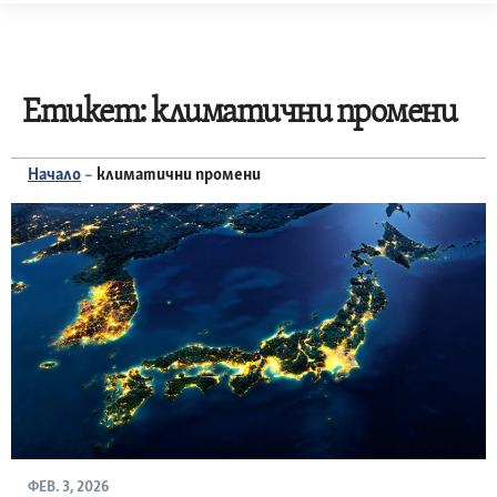
Skip
to
content
Етикет:
климатични промени
Начало
–
климатични промени
ФЕВ. 3, 2026