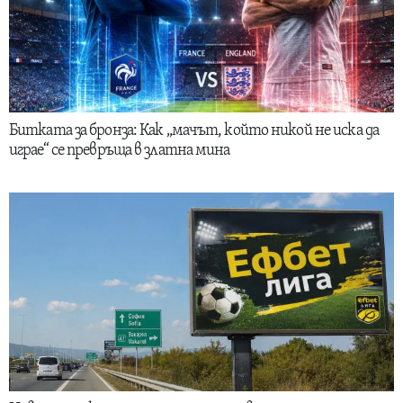
Битката за бронза: Как „мачът, който никой не иска да
играе“ се превръща в златна мина