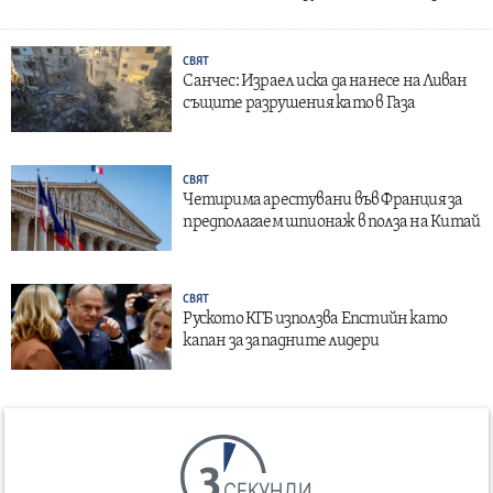
СВЯТ
Санчес: Израел иска да нанесе на Ливан
същите разрушения като в Газа
СВЯТ
Четирима арестувани във Франция за
предполагаем шпионаж в полза на Китай
СВЯТ
Руското КГБ използва Епстийн като
капан за западните лидери
СЕКУНДИ