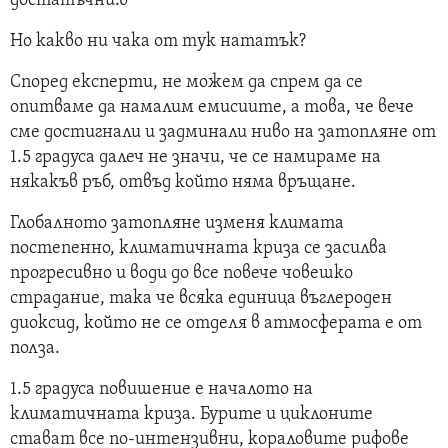
достатъчни.в
Но какво ни чака от тук нататък?
Според експерти, не можем да спрем да се
опитваме да намалим емисиите, а това, че вече
сме достигнали и задминали ниво на затопляне от
1.5 градуса далеч не значи, че се намираме на
някакъв ръб, отвъд който няма връщане.
Глобалното затопляне изменя климата
постепенно, климатичната криза се засилва
прогресивно и води до все повече човешко
страдание, така че всяка единица въглероден
диоксид, който не се отделя в атмосферата е от
полза.
1.5 градуса повишение е началото на
климатичната криза. Бурите и циклоните
стават все по-интензивни, кораловите рифове