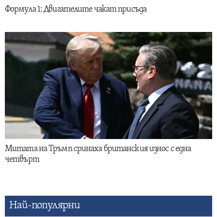
Формула 1: Двигателите чакат присъда
Митата на Тръмп сринаха британския износ с една
четвърт
Най-популярни