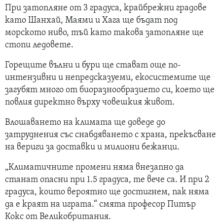
При затопляне от 3 градуса, крайбрежни градове
като Шанхай, Маями и Хага ще бъдат под
морското ниво, тъй като такова затопляне ще
стопи ледовете.
Горещите вълни и бури ще стават още по-
интензивни и непредсказуеми, екосистемите ще
загубят много от биоразнообразието си, което ще
повлия директно върху човешкия живот.
Влошаването на климата ще доведе до
затруднения със снабдяването с храна, прекъсване
на вериги за доставки и милиони бежанци.
„Климатичните промени няма внезапно да
станат опасни при 1.5 градуса, те вече са. И при 2
градуса, които вероятно ще достигнем, пак няма
да е краят на играта.“ смята професор Питър
Кокс от Великобритания.