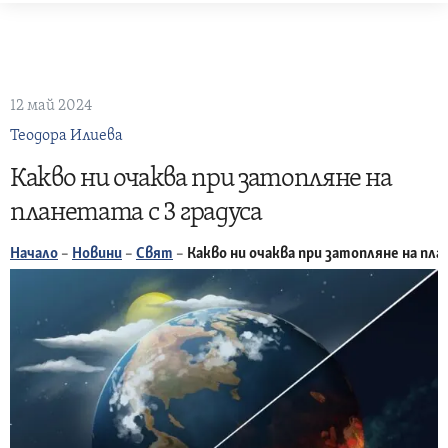
Skip
to
content
12 май 2024
Теодора Илиева
Какво ни очаква при затопляне на
планетата с 3 градуса
Начало
–
Новини
–
Свят
–
Какво ни очаква при затопляне на пла