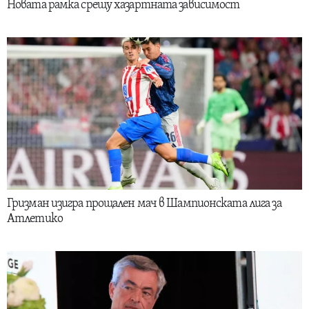
Новата рамка срещу хазартната зависимост
Гризман изигра прощален мач в Шампионската лига за
Атлетико