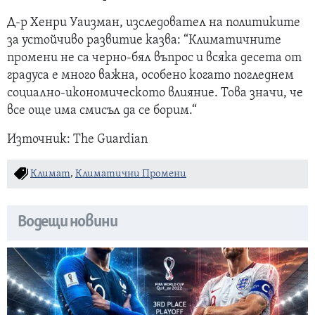
Д-р Хенри Уаизман, изследовател на политиките
за устойчиво развитие казва: “Климатичните
промени не са черно-бял въпрос и всяка десета от
градуса е много важна, особено когато погледнем
социално-икономическото влияние. Това значи, че
все още има смисъл да се борим.“
Източник: The Guardian
Климат
,
Климатични Промени
Водещи новини