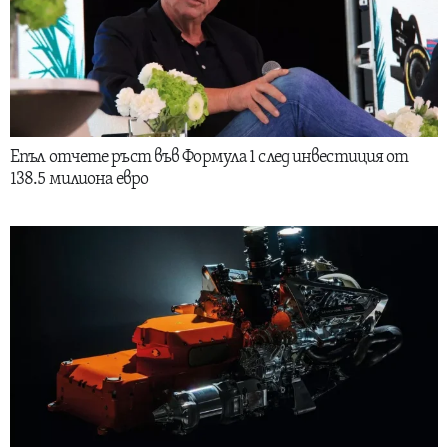
Епъл отчете ръст във Формула 1 след инвестиция от
138.5 милиона евро