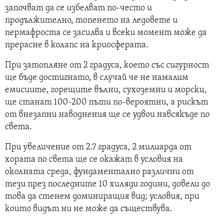
започват да се избелват по-често и
продължително, топенето на ледовете и
пермафроста се засилва и всеки момент може да
прерасне в колапс на криосферата.
При затопляне от 2 градуса, което със сигурност
ще бъде достигнато, в случай че не намалим
емисиите, горещите вълни, сухоземни и морски,
ще станат 100-200 пъти по-вероятни, а рискът
от внезапни наводнения ще се удвои навсякъде по
света.
При увеличение от 2.7 градуса, 2 милиарда от
хората по света ще се окажат в условия на
околната среда, фундаментално различни от
тези през последните 10 хиляди години, довели до
това да стенем доминиращия вид; условия, при
които видът ни не може да съществува.