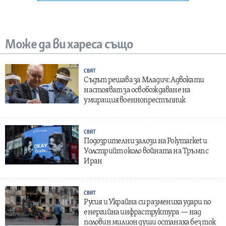
Може да ви хареса също
СВЯТ
Съдът решава за Младич: Адвокати
настояват за освобождаване на
умиращия военнопрестъпник
СВЯТ
Подозрителни залози на Polymarket и
Уолстрийт около войната на Тръмп с
Иран
СВЯТ
Русия и Украйна си размениха удари по
енергийна инфраструктура — над
половин милион души останаха без ток