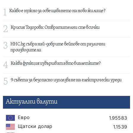
1
Какво е нужно за освещаването на ново жилище?
2
Крисия Тодорова: Отвратителни сте всички
3
HHC.bg събра най-добрите вейпове от различни
производители
4
Каква функция извършват авто биалетките?
5
9 съвета за безопасно използване на електрически уреди
Актуални валути
Евро
1.95583
Щатски долар
1.1539