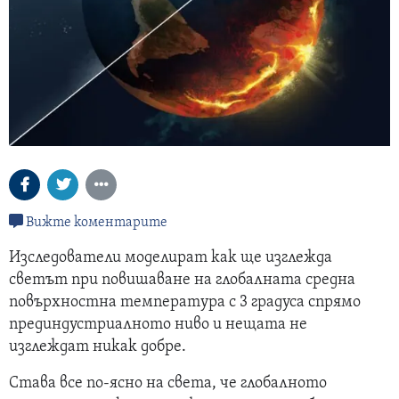
Вижте коментарите
Изследователи моделират как ще изглежда
светът при повишаване на глобалната средна
повърхностна температура с 3 градуса спрямо
прединдустриалното ниво и нещата не
изглеждат никак добре.
Става все по-ясно на света, че глобалното