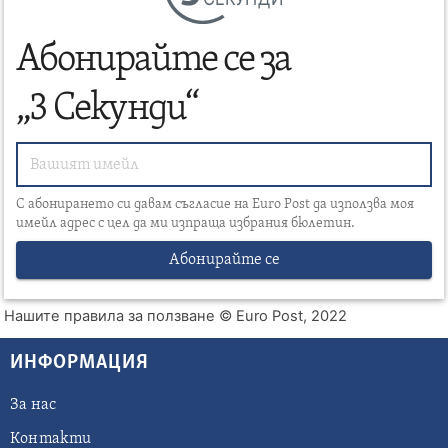
Абонирайте се за
„3 Секунди“
С абонирането си давам съгласие на Euro Post да използва моя
имейл адрес с цел да ми изпраща избрания бюлетин.
Абонирайте се
Нашите правила за ползване
© Euro Post, 2022
ИНФОРМАЦИЯ
За нас
Контакти