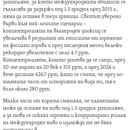
затопляне, за което международната общност се
съгласява да задържи под 1.5 градуса през 2015 г.,
няма да остане в тези граници. Светът уверено
върви към най-лошите сценарии –
концентрацията на въглероден диоксид се
увеличава в резултат от емисиите от горенето
на фосилни горива и през последния месец бележи
рекордно увеличение с цели 4.7 ppm.
Концентрацията, когато започва да се следи, през
50-те години на 20 век е 315 ppm, а през 2024 г.
вече достига 426.7 ppm, като се счита, че през по-
голямата част от историята на вида ни, тя е
била около 280 ppm.
Малка част от хората смятаха, че планетата
може да остане на ниво под 1.5 градуса затопляне,
а за това се искаха огромни и координирани усилия
на международно ниво и изглежда те не бяха