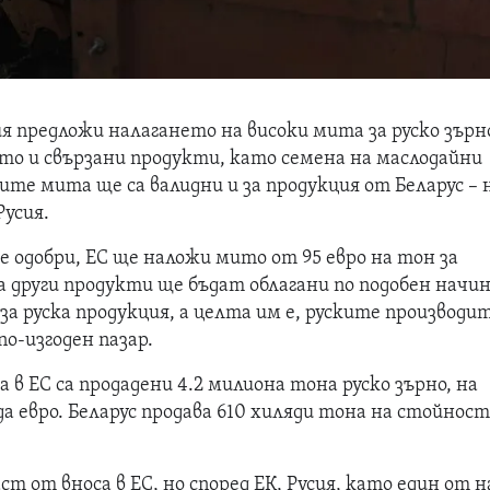
я предложи налагането на високи мита за руско зърн
кто и свързани продукти, като семена на маслодайни
ите мита ще са валидни и за продукция от Беларус – 
Русия.
 одобри, ЕС ще наложи мито от 95 евро на тон за
а други продукти ще бъдат облагани по подобен начин
а руска продукция, а целта им е, руските производи
по-изгоден пазар.
 в ЕС са продадени 4.2 милиона тона руско зърно, на
а евро. Беларус продава 610 хиляди тона на стойност
ст от вноса в ЕС, но според ЕК, Русия, като един от н