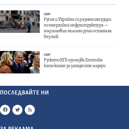
СВЯТ
Русия и Украйна си размениха удари
по енергийна инфраструктура —
над половин милион души останаха
без ток
СВЯТ
Руското КГБ използва Епстийн
като капан за западните лидери
ПОСЛЕДВАЙТЕ НИ