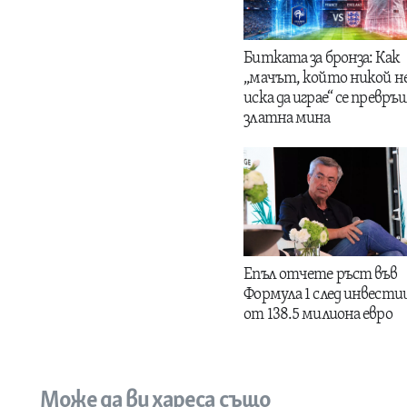
Битката за бронза: Как
„мачът, който никой н
иска да играе“ се превръщ
златна мина
Епъл отчете ръст във
Формула 1 след инвести
от 138.5 милиона евро
Може да ви хареса също