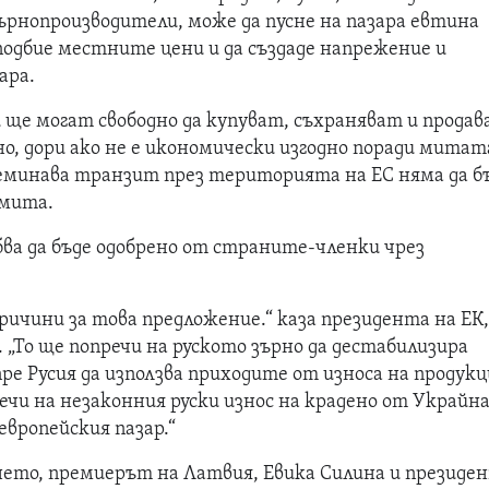
ърнопроизводители, може да пусне на пазара евтина
подбие местните цени и да създаде напрежение и
ара.
 ще могат свободно да купуват, съхраняват и прода
рно, дори ако не е икономически изгодно поради митат
еминава транзит през територията на ЕС няма да б
 мита.
а да бъде одобрено от страните-членки чрез
ричини за това предложение.“ каза президента на ЕК
. „То ще попречи на руското зърно да дестабилизира
спре Русия да използва приходите от износа на продук
ечи на незаконния руски износ на крадено от Украйн
европейския пазар.“
нето, премиерът на Латвия, Евика Силина и презид