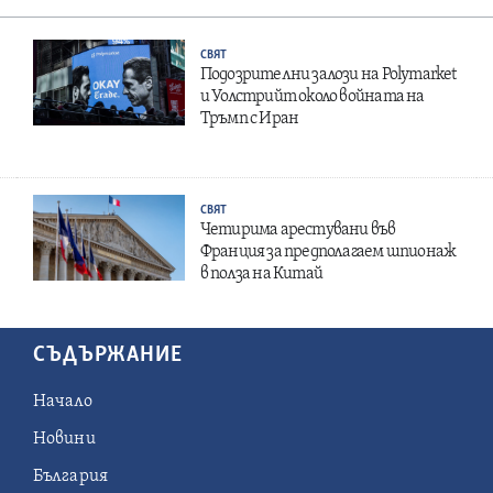
СВЯТ
Подозрителни залози на Polymarket
и Уолстрийт около войната на
Тръмп с Иран
СВЯТ
Четирима арестувани във
Франция за предполагаем шпионаж
в полза на Китай
СЪДЪРЖАНИЕ
Начало
Новини
България