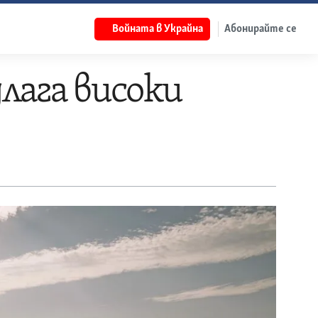
Войната в Украйна
Абонирайте се
лага високи