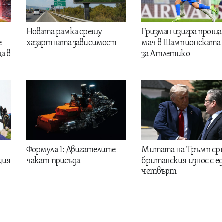
Новата рамка срещу
Гризман изигра проща
е
хазартната зависимост
мач в Шампионската 
а в
за Атлетико
Формула 1: Двигателите
Митата на Тръмп ср
ция
чакат присъда
британския износ с е
четвърт