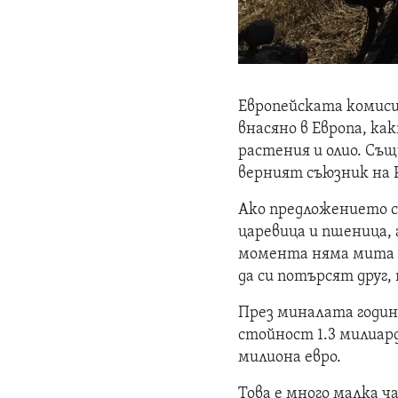
Европейската комиси
внасяно в Европа, ка
растения и олио. Същ
верният съюзник на 
Ако предложението се
царевица и пшеница, 
момента няма мита з
да си потърсят друг, 
През миналата година
стойност 1.3 милиард
милиона евро.
Това е много малка ча