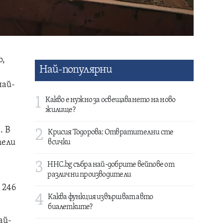
о,
Най-популярни
най-
1
Какво е нужно за освещаването на ново
жилище?
. В
2
Крисия Тодорова: Отвратителни сте
тели
всички
3
HHC.bg събра най-добрите вейпове от
различни производители
 246
4
Каква функция извършват авто
биалетките?
ай-