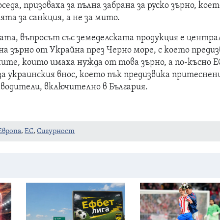
седа, призоваха за пълна забрана за руско зърно, коет
ята за санкция, а не за мито.
ата, въпросът със земеделската продукция е центра
 на зърно от Украйна през Черно море, с което преди
ите, които имаха нужда от това зърно, а по-късно Е
а украинския внос, което пък предизвика притеснен
водители, включително в България.
Европа
,
ЕС
,
Сигурност