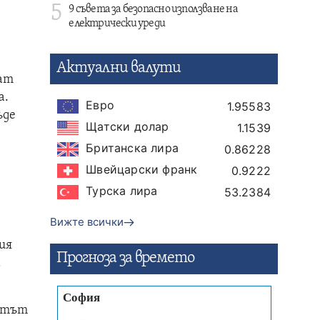
5
9 съвета за безопасно използване на
електрически уреди
Актуални валути
ват
а.
Евро
1.95583
ъде
Щатски долар
1.1539
Британска лира
0.86228
Швейцарски франк
0.9222
Турска лира
53.2384
,
Вижте всички
ция
Прогнозa за времето
а
ентът