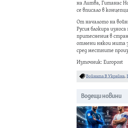
на Литва, Гитанас Но
се вписало в концепци
От началото на войн
Русия блокира износа
притеснения в стран
отмени някои мита з
сред местните произ
Източник: Europost
Войната В Украйна
,
Водещи новини