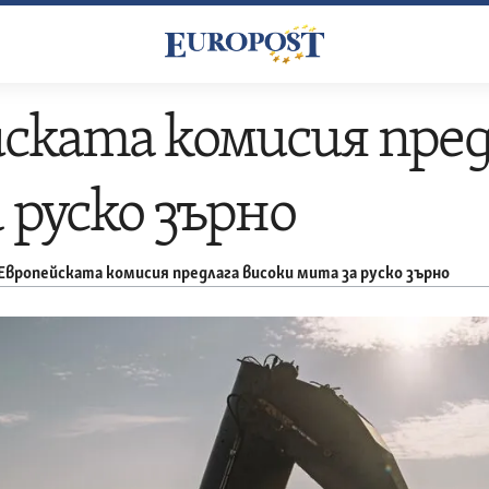
ската комисия пред
 руско зърно
Европейската комисия предлага високи мита за руско зърно