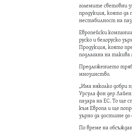
големите световни з
продукция, която да 
нестабилност на паз
Европейски компании
руско и белоруско зъ
Продукция, която пр
подлагана на такива
Предложението трябв
мнозинство.
„Има няколко добри п
Урсула фон дер Лайен
пазара на ЕС. То ще 
към Европа и ще попр
зърно да достигне до 
По време на обсъжда