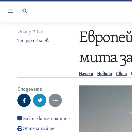
Skip
to
content
25 мар. 2024
Европей
Теодора Илиева
мита за
Начало
–
Новини
–
Свят
–
Споделете
Вижте коментарите
Отпечатайте