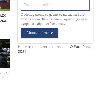
С абонирането си давам съгласие на Euro
лен
Post да използва моя имейл адрес с цел да ми
лига
изпраща избрания бюлетин.
Абонирайте се
Нашите правила за ползване
© Euro Post,
2022
инаха
дна