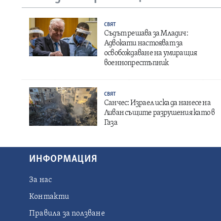
СВЯТ
Съдът решава за Младич:
Адвокати настояват за
освобождаване на умиращия
военнопрестъпник
СВЯТ
Санчес: Израел иска да нанесе на
Ливан същите разрушения като в
Газа
ИНФОРМАЦИЯ
За нас
Контакти
Правила за ползване