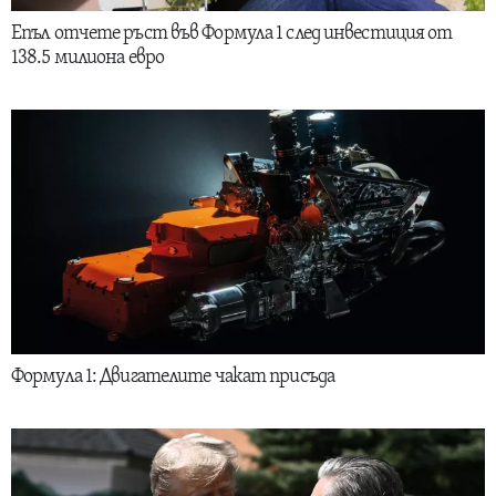
Епъл отчете ръст във Формула 1 след инвестиция от
138.5 милиона евро
Формула 1: Двигателите чакат присъда