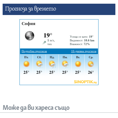
Прогнозa за времето
Може да ви хареса също