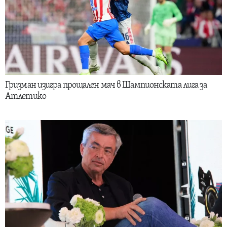
Гризман изигра прощален мач в Шампионската лига за
Атлетико