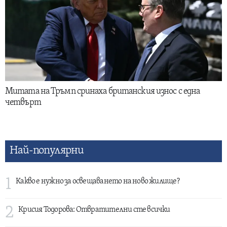
Митата на Тръмп сринаха британския износ с една
четвърт
Най-популярни
1
Какво е нужно за освещаването на ново жилище?
2
Крисия Тодорова: Отвратителни сте всички