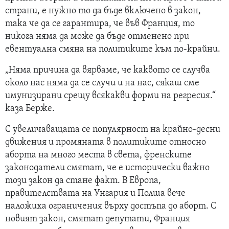
страни, е нужно то да бъде включено в закон,
така че да се гарантира, че във Франция, то
никога няма да може да бъде отменено при
евентуална смяна на политиките към по-крайни.
„Няма причина да вярваме, че каквото се случва
около нас няма да се случи и на нас, сякаш сме
имунизирани срещу всякакви форми на регресия.“
каза Берже.
С увеличаващата се популярност на крайно-десни
движения и промяната в политиките относно
аборта на много места в света, френските
законодатели смятат, че е исторически важно
този закон да стане факт. В Европа,
правителствата на Унгария и Полша вече
наложиха ограничения върху достъпа до аборт. С
новият закон, смятат депутати, Франция