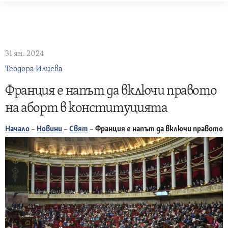
Skip
to
content
31 ян. 2024
Теодора Илиева
Франция е напът да включи правото
на аборт в конституцията
Начало
–
Новини
–
Свят
–
Франция е напът да включи правото 