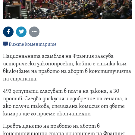
Вижте коментарите
Националната асамблея на Франция гласува
исторически законопроект, който е стъпка към
включване на правото на аборт в конституцията
на страната.
493 депутати гласуват в полза на закона, а 30
против. Следва дискусия и одобрение на сената, а
ако получи такова, специална комисия от двете
камари ще го приеме окончателно.
Превръщането на правото на аборт в
конституционно стана приоритет на Франция