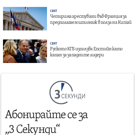
СВЯТ
Четирима арестувани във Франция за
предполагаем шпионаж в полза на Китай
СВЯТ
Руското КГБ използва Епстийн като
капан за западните лидери
СЕКУНДИ
Абонирайте се за
„3 Секунди“