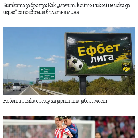
Битката за бронза: Как „мачът, който никой не иска да
играе“ се превръща в златна мина
Новата рамка срещу хазартната зависимост