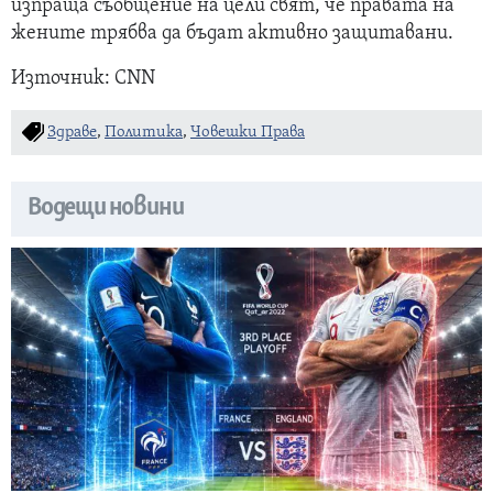
изпраща съобщение на цели свят, че правата на
жените трябва да бъдат активно защитавани.
Източник: CNN
Здраве
,
Политика
,
Човешки Права
Водещи новини