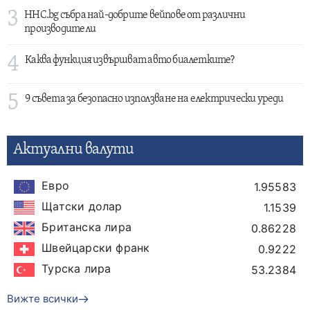
3
HHC.bg събра най-добрите вейпове от различни
производители
4
Каква функция извършват авто биалетките?
5
9 съвета за безопасно използване на електрически уреди
Актуални валути
Евро
1.95583
Щатски долар
1.1539
Британска лира
0.86228
Швейцарски франк
0.9222
Турска лира
53.2384
Вижте всички