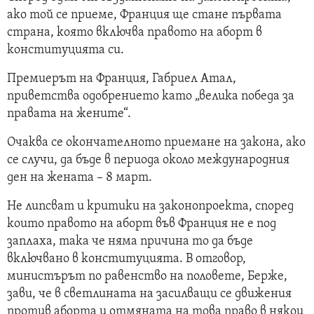
ако той се приеме, Франция ще стане първата
страна, която включва правото на аборт в
конституцията си.
Премиерът на Франция, Габриел Атал,
приветства одобрението като „велика победа за
правата на жените“.
Очаква се окончателното приемане на закона, ако
се случи, да бъде в периода около международния
ден на жената – 8 март.
Не липсват и критики на законопроекта, според
които правото на аборт във Франция не е под
заплаха, така че няма причина то да бъде
включвано в конституцията. В отговор,
министърът по равенство на половете, Берже,
зави, че в светлината на засилващи се движения
против аборта и отмяната на това право в някои