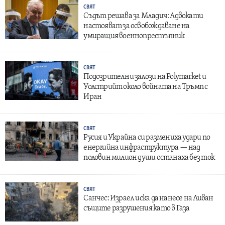
СВЯТ
Съдът решава за Младич: Адвокати
настояват за освобождаване на
умиращия военнопрестъпник
СВЯТ
Подозрителни залози на Polymarket и
Уолстрийт около войната на Тръмп с
Иран
СВЯТ
Русия и Украйна си размениха удари по
енергийна инфраструктура — над
половин милион души останаха без ток
СВЯТ
Санчес: Израел иска да нанесе на Ливан
същите разрушения като в Газа