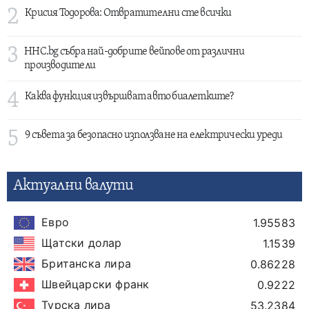
2
Крисия Тодорова: Отвратителни сте всички
3
HHC.bg събра най-добрите вейпове от различни
производители
4
Каква функция извършват авто биалетките?
5
9 съвета за безопасно използване на електрически уреди
Актуални валути
Евро
1.95583
Щатски долар
1.1539
Британска лира
0.86228
Швейцарски франк
0.9222
Турска лира
53.2384