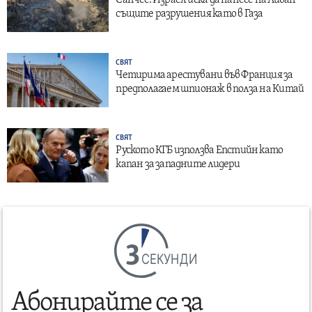
Санчес: Израел иска да нанесе на Ливан
същите разрушения като в Газа
СВЯТ
Четирима арестувани във Франция за
предполагаем шпионаж в полза на Китай
СВЯТ
Руското КГБ използва Епстийн като
капан за западните лидери
СЕКУНДИ
Абонирайте се за