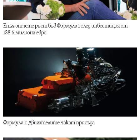
Епъл отчете ръст във Формула 1 след инвестиция от
138.5 милиона евро
Формула 1: Двигателите чакат присъда