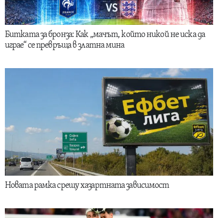
Битката за бронза: Как „мачът, който никой не иска да
играе“ се превръща в златна мина
Новата рамка срещу хазартната зависимост