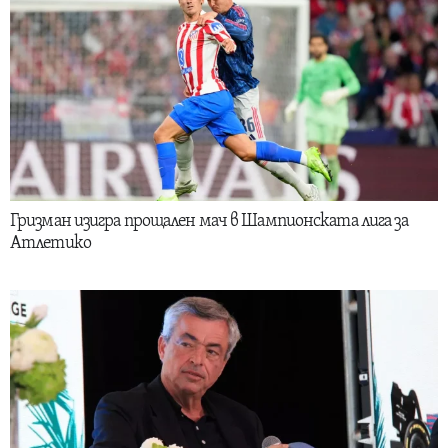
Гризман изигра прощален мач в Шампионската лига за
Атлетико