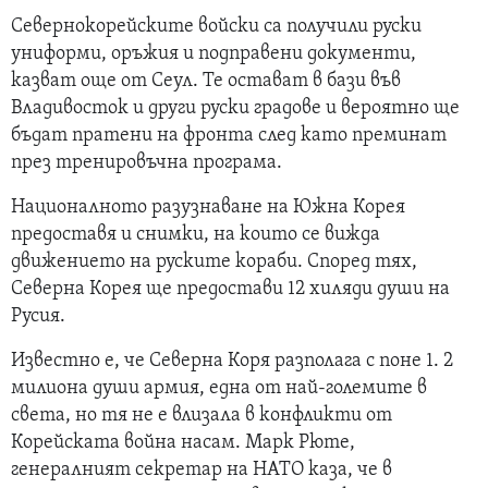
Севернокорейските войски са получили руски
униформи, оръжия и подправени документи,
казват още от Сеул. Те остават в бази във
Владивосток и други руски градове и вероятно ще
бъдат пратени на фронта след като преминат
през тренировъчна програма.
Националното разузнаване на Южна Корея
предоставя и снимки, на които се вижда
движението на руските кораби. Според тях,
Северна Корея ще предостави 12 хиляди души на
Русия.
Известно е, че Северна Коря разполага с поне 1. 2
милиона души армия, една от най-големите в
света, но тя не е влизала в конфликти от
Корейската война насам. Марк Рюте,
генералният секретар на НАТО каза, че в