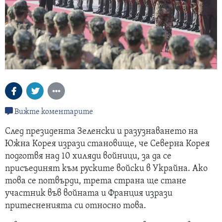
Вижте коментарите
След президента Зеленски и разузнаването на
Южна Корея изрази становище, че Северна Корея
подготвя над 10 хиляди войници, за да се
присъединят към руските войски в Украйна. Ако
това се потвърди, трета страна ще стане
участник във войната и Франция изрази
притесненията си относно това.