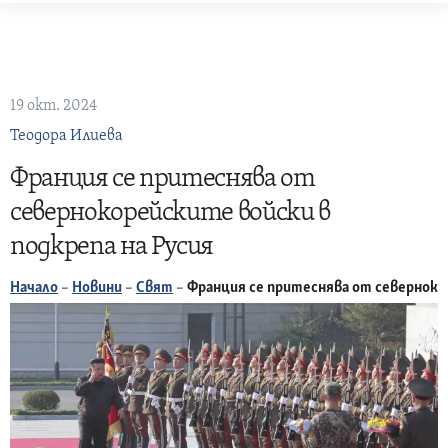
Skip
to
content
19 окт. 2024
Теодора Илиева
Франция се притеснява от
севернокорейските войски в
подкрепа на Русия
Начало
–
Новини
–
Свят
–
Франция се притеснява от севернокор