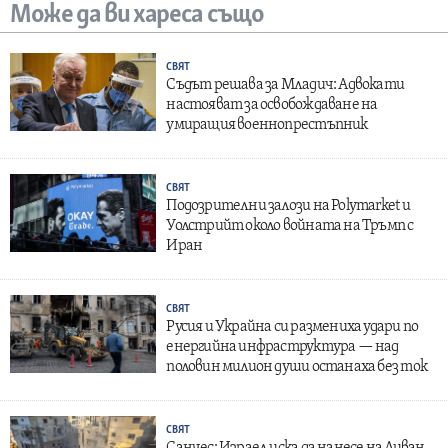
Може да ви хареса също
СВЯТ
Съдът решава за Младич: Адвокати
настояват за освобождаване на
умиращия военнопрестъпник
СВЯТ
Подозрителни залози на Polymarket и
Уолстрийт около войната на Тръмп с
Иран
СВЯТ
Русия и Украйна си размениха удари по
енергийна инфраструктура — над
половин милион души останаха без ток
СВЯТ