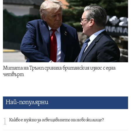
Митата на Тръмп сринаха британския износ с една
четвърт
Най-популярни
1
Какво е нужно за освещаването на ново жилище?