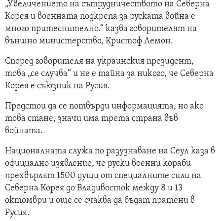
„Увеличението на сътрудничеството на Северна
Корея и военната подкрепа за руската война е
много притеснително.“ казва говорителят на
външно министерство, Кристоф Лемон.
Според говорителя на украинския президент,
това „се случва“ и не е тайна за никого, че Северна
Корея е съюзник на Русия.
Предстои да се потвърди информацията, но ако
това стане, значи има трета страна във
войната.
Националната служа по разузнаване на Сеул каза в
официално изявление, че руски военни кораби
прехвърлят 1500 души от специалните сили на
Северна Корея до Владивосток между 8 и 13
октомври и още се очаква да бъдат пратени в
Русия.