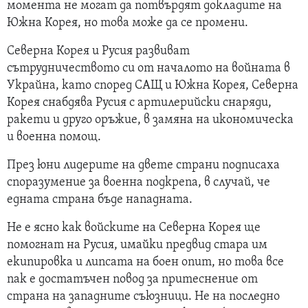
момента не могат да потвърдят докладите на
Южна Корея, но това може да се промени.
Северна Корея и Русия развиват
сътрудничеството си от началото на войната в
Украйна, като според САЩ и Южна Корея, Северна
Корея снабдява Русия с артилерийски снаряди,
ракети и друго оръжие, в замяна на икономическа
и военна помощ.
През юни лидерите на двете страни подписаха
споразумение за военна подкрепа, в случай, че
едната страна бъде нападната.
Не е ясно как войските на Северна Корея ще
помогнат на Русия, имайки предвид стара им
екипировка и липсата на боен опит, но това все
пак е достатъчен повод за притеснение от
страна на западните съюзници. Не на последно