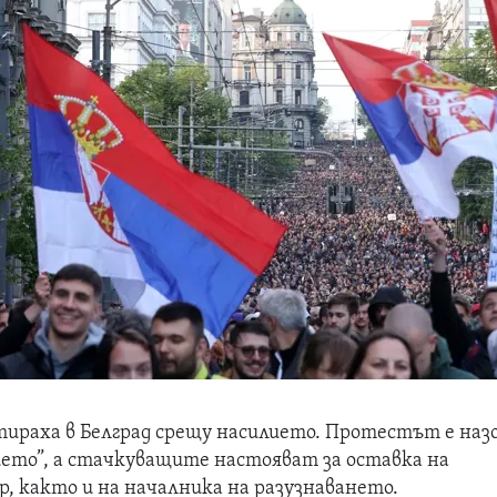
ираха в Белград срещу насилието. Протестът е наз
ието”, а стачкуващите настояват за оставка на
 както и на началника на разузнаването.