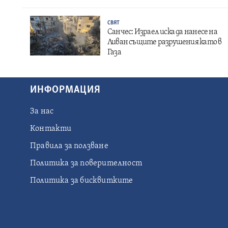
СВЯТ
Санчес: Израел иска да нанесе на
Ливан същите разрушения като в
Газа
ИНФОРМАЦИЯ
За нас
Контакти
Правила за ползване
Политика за поверителност
Политика за бисквитките