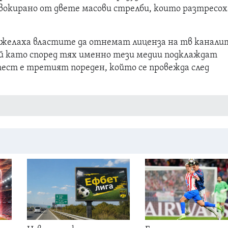
вокирано от двете масови стрелби, които разтресох
елаха властите да отнемат лиценза на тв канали
й като според тях именно тези медии подклаждат
тест е третият пореден, който се провежда след