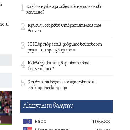
а
1
Какво е нужно за освещаването на ново
жилище?
те и
2
Крисия Тодорова: Отвратителни сте
всички
3
HHC.bg събра най-добрите вейпове от
различни производители
4
Каква функция извършват авто
биалетките?
5
9 съвета за безопасно използване на
електрически уреди
Актуални валути
Евро
1.95583
Щатски долар