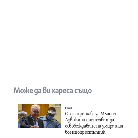
Може да ви хареса също
СВЯТ
Съдът решава за Младич:
Адвокати настояват за
освобождаване на умиращия
военнопрестъпник