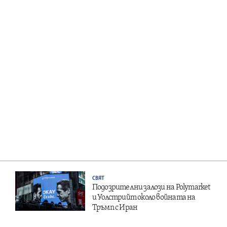
СВЯТ
Подозрителни залози на Polymarket
и Уолстрийт около войната на
Тръмп с Иран