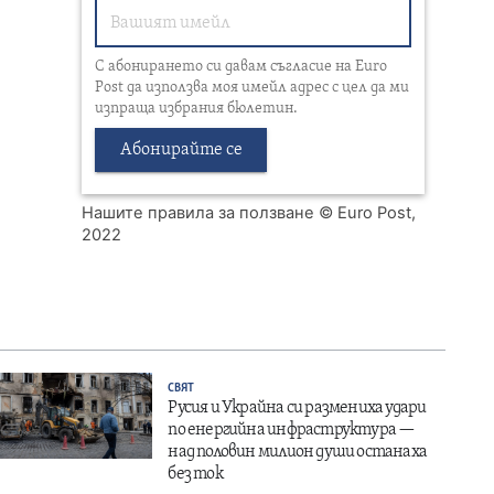
С абонирането си давам съгласие на Euro
Post да използва моя имейл адрес с цел да ми
изпраща избрания бюлетин.
Абонирайте се
Нашите правила за ползване
© Euro Post,
2022
СВЯТ
Русия и Украйна си размениха удари
по енергийна инфраструктура —
над половин милион души останаха
без ток