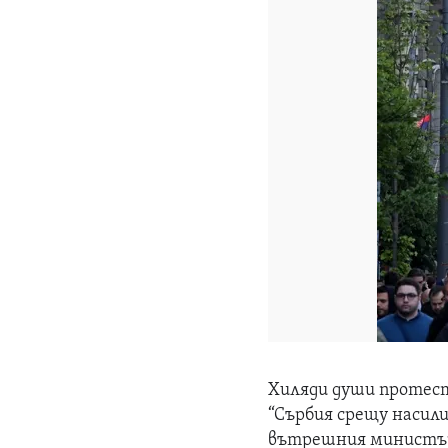
Хиляди души протест
“Сърбия срещу насил
вътрешния министър,