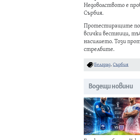
Недоволството е про
Сърбия.
Протестиращите пож
всички вестници, тъ
насилието. Този про
стрелбите.
Белград
,
Сърбия
Водещи новини