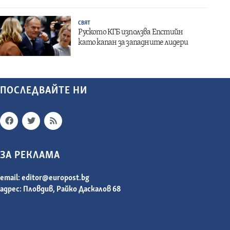
СВЯТ
Руското КГБ използва Епстийн
като капан за западните лидери
ПОСЛЕДВАЙТЕ НИ
ЗА РЕКЛАМА
email:
editor@europost.bg
адрес: Пловдив, Райко Даскалов 68