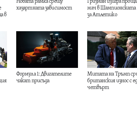
Новата рамка срещу
Гризман изигра проща
е
хазартната зависимост
мач в Шампионската 
а в
за Атлетико
Формула 1: Двигателите
Митата на Тръмп ср
ция
чакат присъда
британския износ с е
четвърт