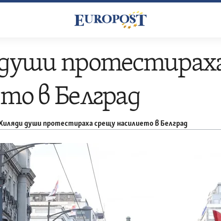
 души протестирах
то в Белград
Хиляди души протестираха срещу насилието в Белград