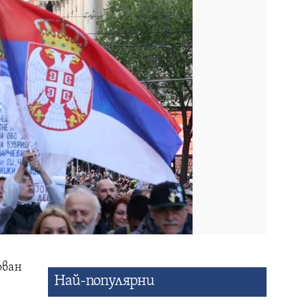
ован
Най-популярни