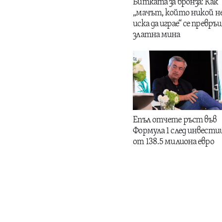
Битката за бронза: Как
„мачът, който никой н
иска да играе“ се превръщ
златна мина
Епъл отчете ръст във
Формула 1 след инвести
от 138.5 милиона евро