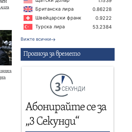
1.1539
лен
лига
Британска лира
0.86228
Швейцарски франк
0.9222
Турска лира
53.2384
Вижте всички
Прогнозa за времето
инаха
дна
СЕКУНДИ
Абонирайте се за
„3 Секунди“