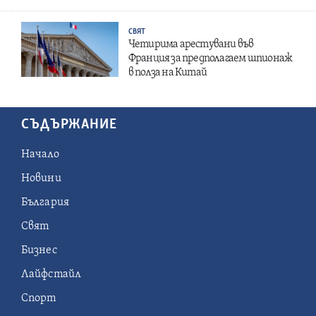
СВЯТ
Четирима арестувани във
Франция за предполагаем шпионаж
в полза на Китай
СЪДЪРЖАНИЕ
Начало
Новини
България
Свят
Бизнес
Лайфстайл
Спорт