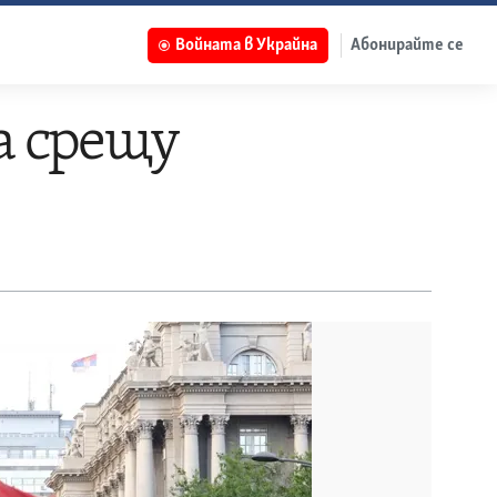
Войната в Украйна
Абонирайте се
а срещу