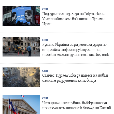
СВЯТ
Подозрителни залози на Polymarket и
Уолстрийт около войната на Тръмп с
Иран
СВЯТ
Русия и Украйна си размениха удари по
енергийна инфраструктура — над
половин милион души останаха без ток
СВЯТ
Санчес: Израел иска да нанесе на Ливан
същите разрушения като в Газа
СВЯТ
Четирима арестувани във Франция за
предполагаем шпионаж в полза на Китай