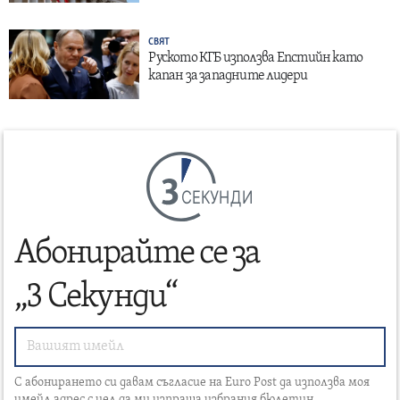
СВЯТ
Руското КГБ използва Епстийн като
капан за западните лидери
СЕКУНДИ
Абонирайте се за
„3 Секунди“
С абонирането си давам съгласие на Euro Post да използва моя
имейл адрес с цел да ми изпраща избрания бюлетин.