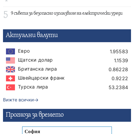
5
9 съвета за безопасно използване на електрически уреди
Актуални валути
Евро
1.95583
Щатски долар
1.1539
Британска лира
0.86228
Швейцарски франк
0.9222
Турска лира
53.2384
Вижте всички
Прогнозa за времето