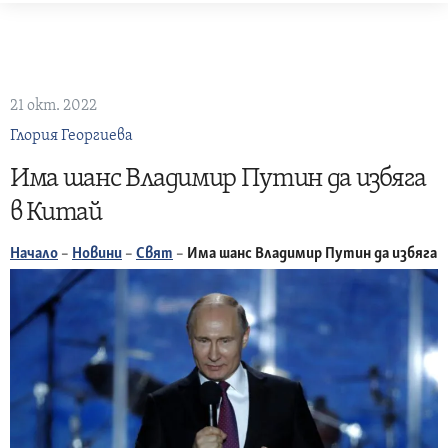
Skip
to
content
21 окт. 2022
Глория Георгиева
Има шанс Владимир Путин да избяга
в Китай
Начало
–
Новини
–
Свят
–
Има шанс Владимир Путин да избяга 