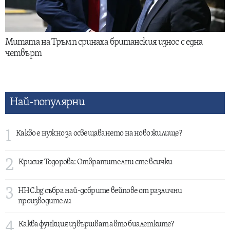
Митата на Тръмп сринаха британския износ с една
четвърт
Най-популярни
1
Какво е нужно за освещаването на ново жилище?
2
Крисия Тодорова: Отвратителни сте всички
3
HHC.bg събра най-добрите вейпове от различни
производители
4
Каква функция извършват авто биалетките?