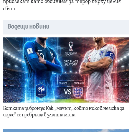
привлекат като обвиняем за терор върху целия
свят.
Водещи новини
Битката за бронза: Как „мачът, който никой не иска да
играе“ се превръща в златна мина