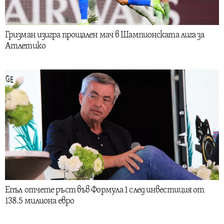
Гризман изигра прощален мач в Шампионската лига за
Атлетико
Епъл отчете ръст във Формула 1 след инвестиция от
138.5 милиона евро