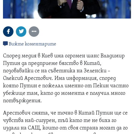
Вижте коментарите
Според медия в Киев има огромен шанс Владимир
Путин да предприеме бягство в Китай,
позовавайки се на съветника на Зеленски –
Олексий Арестович. Има информация, според
която Путин е пожелал именно от Пекин частно
убежище там, като до момента е получил много
потвърждения.
Арестович смята, че точно в Китай Путин ще се
чувства най-сигурен, тъй като те не биха го
издали на САЩ, които от своя страна могат да го