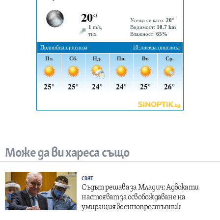
Може да ви хареса също
СВЯТ
Съдът решава за Младич: Адвокати
настояват за освобождаване на
умиращия военнопрестъпник