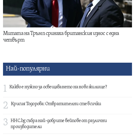
Митата на Тръмп сринаха британския износ с една
четвърт
Най-популярни
1
Какво е нужно за освещаването на ново жилище?
2
Крисия Тодорова: Отвратителни сте всички
3
HHC.bg събра най-добрите вейпове от различни
производители