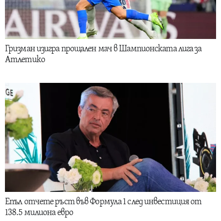
Гризман изигра прощален мач в Шампионската лига за
Атлетико
Епъл отчете ръст във Формула 1 след инвестиция от
138.5 милиона евро