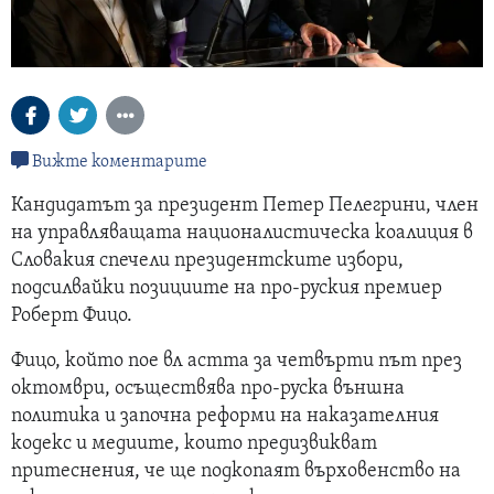
Вижте коментарите
Кандидатът за президент Петер Пелегрини, член
на управляващата националистическа коалиция в
Словакия спечели президентските избори,
подсилвайки позициите на про-руския премиер
Роберт Фицо.
Фицо, който пое вл астта за четвърти път през
октомври, осъществява про-руска външна
политика и започна реформи на наказателния
кодекс и медиите, които предизвикват
притеснения, че ще подкопаят върховенство на