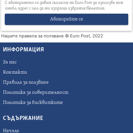
С абонирането си давам съгласие на Euro Post да използва моя
имейл адрес с цел да ми изпраща избрания бюлетин.
Абонирайте се
Нашите правила за ползване
© Euro Post, 2022
ИНФОРМАЦИЯ
За нас
Контакти
Правила за ползване
Политика за поверителност
Политика за бисквитките
СЪДЪРЖАНИЕ
Начало