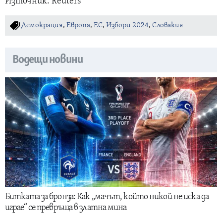
Източник: Reuters
Демокрация
,
Европа
,
ЕС
,
Избори 2024
,
Словакия
Водещи новини
Битката за бронза: Как „мачът, който никой не иска да
играе“ се превръща в златна мина