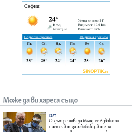
Може да ви хареса също
СВЯТ
Съдът решава за Младич: Адвокати
настояват за освобождаване на