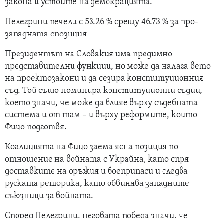
закона и устоите на демокрацията.
Пелегрини печели с 53.26 % срещу 46.73 % за про-
западната опозиция.
Президентът на Словакия има предимно
представителни функции, но може да налага вето
на проектозакони и да сезира конституционния
съд. Той също номинира конституционни съдии,
което значи, че може да влияе върху съдебната
система и от там – и върху реформите, които
Фицо подготвя.
Коалицията на Фицо заема ясна позиция по
отношение на войната с Украйна, като спря
доставките на оръжия и боеприпаси и следва
руската реторика, като обвинява западните
съюзници за войната.
Според Пелегрини, неговата победа значи, че