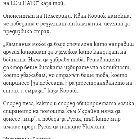
на ЕС и НАТО“ каза той.
Опонентът на Пелегрини, Иван Корцок намекна,
че победата е резултат от кампания, целяща да
предизвика страх.
„Кампания може да бъде спечелена като направиш
другия кандидат да изглежда като кандидат на
войната. Няма да забравя това. Решаващият
фактор беше високата избирателна активност,
което уважавам, но страхът беше това, което
допринесе [за победата]; разпространяването на
страх и омраза.“ каза Корцок.
Според него, както и според общоприетата логика,
спирането на помощта към Украйна няма да
донесе „мир“, а победа за Русия, тъй като мир
имаше преди Русия да нападне Украйна.