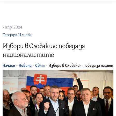
Skip
to
content
7 апр. 2024
Теодора Илиева
Избори в Словакия: победа за
националистите
Начало
–
Новини
–
Свят
–
Избори в Словакия: победа за национ