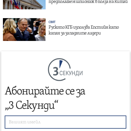
предполагаем шпионаж в полза на Китай
СВЯТ
Руското КГБ използва Епстийн като
капан за западните лидери
СЕКУНДИ
Абонирайте се за
„3 Секунди“