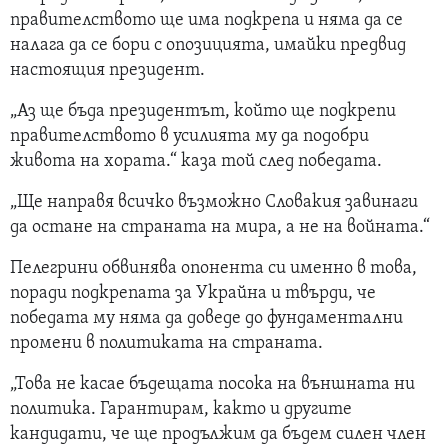
правителството ще има подкрепа и няма да се
налага да се бори с опозицията, имайки предвид
настоящия президент.
„Аз ще бъда президентът, който ще подкрепи
правителството в усилията му да подобри
живота на хората.“ каза той след победата.
„Ще направя всичко възможно Словакия завинаги
да остане на страната на мира, а не на войната.“
Пелегрини обвинява опонента си именно в това,
поради подкрепата за Украйна и твърди, че
победата му няма да доведе до фундаментални
промени в политиката на страната.
„Това не касае бъдещата посока на външната ни
политика. Гарантирам, както и другите
кандидати, че ще продължим да бъдем силен член