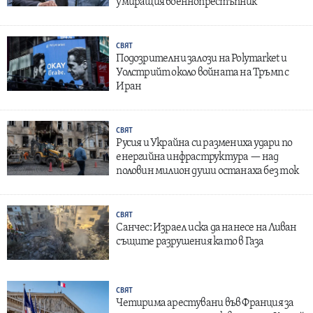
умиращия военнопрестъпник
СВЯТ
Подозрителни залози на Polymarket и
Уолстрийт около войната на Тръмп с
Иран
СВЯТ
Русия и Украйна си размениха удари по
енергийна инфраструктура — над
половин милион души останаха без ток
СВЯТ
Санчес: Израел иска да нанесе на Ливан
същите разрушения като в Газа
СВЯТ
Четирима арестувани във Франция за