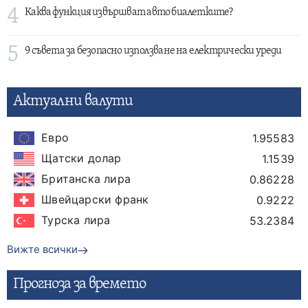
4
Каква функция извършват авто биалетките?
5
9 съвета за безопасно използване на електрически уреди
Актуални валути
Евро
1.95583
Щатски долар
1.1539
Британска лира
0.86228
Швейцарски франк
0.9222
Турска лира
53.2384
Вижте всички
Прогнозa за времето