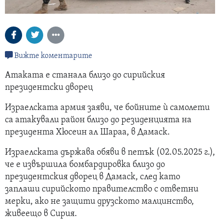
Вижте коментарите
Атаката е станала близо до сирийския
президентски дворец
Израелската армия заяви, че бойните ѝ самолети
са атакували район близо до резиденцията на
президента Хюсеин ал Шараа, в Дамаск.
Израелската държава обяви в петък (02.05.2025 г.),
че е извършила бомбардировка близо до
президентския дворец в Дамаск, след като
заплаши сирийското правителство с ответни
мерки, ако не защити друзското малцинство,
живеещо в Сирия.