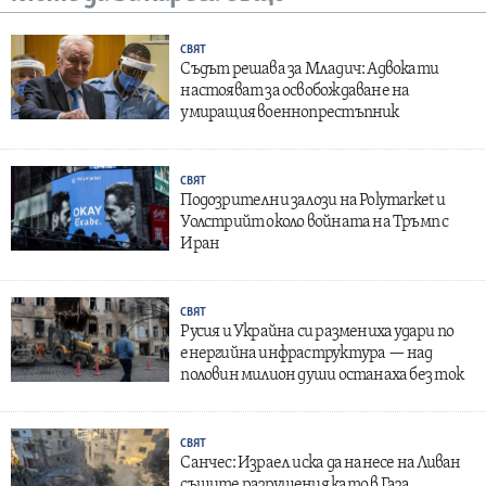
СВЯТ
Съдът решава за Младич: Адвокати
настояват за освобождаване на
умиращия военнопрестъпник
СВЯТ
Подозрителни залози на Polymarket и
Уолстрийт около войната на Тръмп с
Иран
СВЯТ
Русия и Украйна си размениха удари по
енергийна инфраструктура — над
половин милион души останаха без ток
СВЯТ
Санчес: Израел иска да нанесе на Ливан
същите разрушения като в Газа