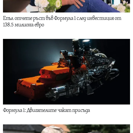
Епъл отчете ръст във Формула 1 след инвестиция от
138.5 милиона евро
Формула 1: Двигателите чакат присъда