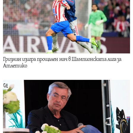
Гризман изигра прощален мач в Шампионската лига за
Атлетико