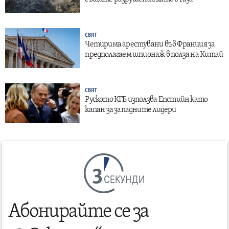
СВЯТ
Четирима арестувани във Франция за
предполагаем шпионаж в полза на Китай
СВЯТ
Руското КГБ използва Епстийн като
капан за западните лидери
СЕКУНДИ
Абонирайте се за