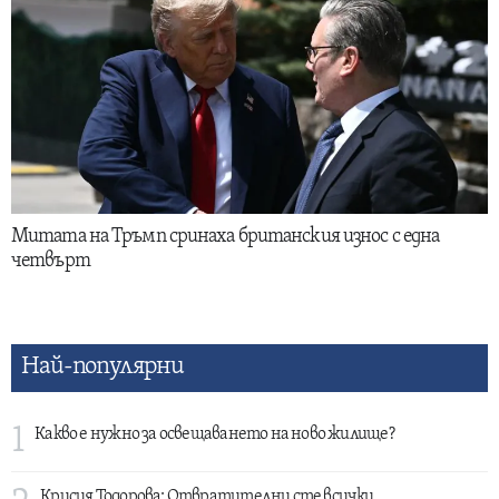
Митата на Тръмп сринаха британския износ с една
четвърт
Най-популярни
1
Какво е нужно за освещаването на ново жилище?
Крисия Тодорова: Отвратителни сте всички