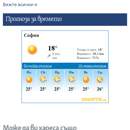
Вижте всички
Прогнозa за времето
Може да ви хареса също