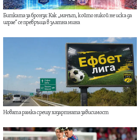
Битката за бронза: Как „мачът, който никой не иска да
играе“ се превръща в златна мина
Новата рамка срещу хазартната зависимост