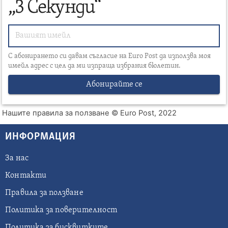
„3 Секунди“
С абонирането си давам съгласие на Euro Post да използва моя
имейл адрес с цел да ми изпраща избрания бюлетин.
Абонирайте се
Нашите правила за ползване
© Euro Post, 2022
ИНФОРМАЦИЯ
За нас
Контакти
Правила за ползване
Политика за поверителност
Политика за бисквитките