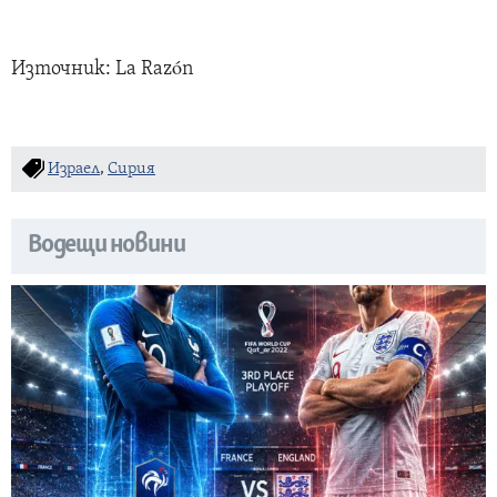
Източник: La Razón
Израел
,
Сирия
Водещи новини