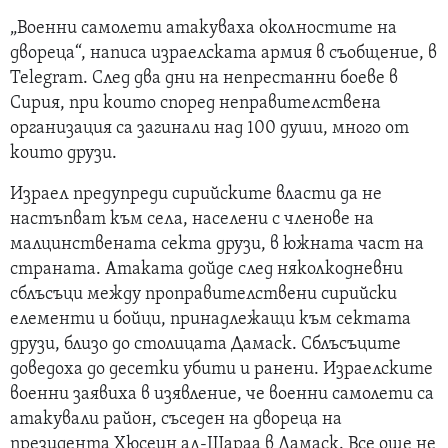
„Военни самолети атакуваха околностите на
двореца“, написа израелската армия в съобщение, в
Telegram. След два дни на непрестанни боеве в
Сирия, при които според неправителствена
организация са загинали над 100 души, много от
които друзи.
Израел предупреди сирийските власти да не
настъпват към села, населени с членове на
малцинствената секта друзи, в южната част на
страната. Атаката дойде след няколкодневни
сблъсъци между проправителствени сирийски
елементи и бойци, принадлежащи към сектата
друзи, близо до столицата Дамаск. Сблъсъците
доведоха до десетки убити и ранени. Израелските
военни заявиха в изявление, че военни самолети са
атакували район, съседен на двореца на
президента Хюсеин ал-Шараа в Дамаск. Все още не