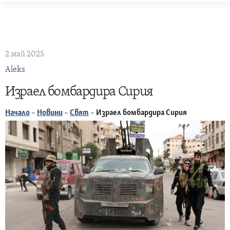
Skip
to
content
2 май 2025
Aleks
Израел бомбардира Сирия
Начало
–
Новини
–
Свят
–
Израел бомбардира Сирия