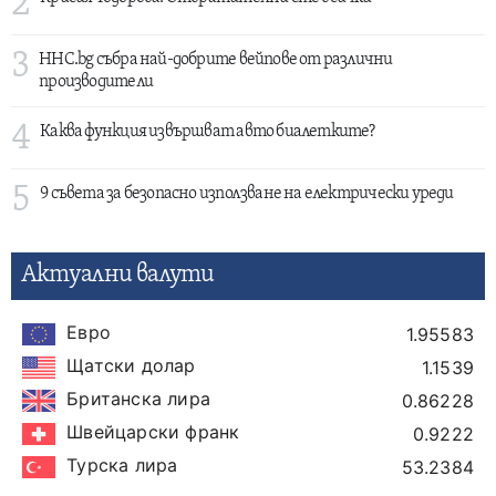
2
3
HHC.bg събра най-добрите вейпове от различни
производители
4
Каква функция извършват авто биалетките?
5
9 съвета за безопасно използване на електрически уреди
Актуални валути
Евро
1.95583
Щатски долар
1.1539
Британска лира
0.86228
Швейцарски франк
0.9222
Турска лира
53.2384