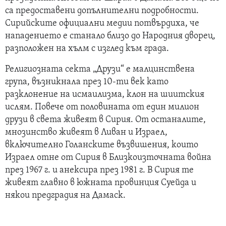
са предоставени допълнителни подробности.
Сирийските официални медии потвърдиха, че
нападението е станало близо до Народния дворец,
разположен на хълм с изглед към града.
Религиозната секта „Друзи“ е малцинствена
група, възникнала през 10-ти век като
разклонение на исмаилизма, клон на шиитския
ислям. Повече от половината от един милион
друзи в света живеят в Сирия. От останалите,
мнозинство живеят в Ливан и Израел,
включително Голанските възвишения, които
Израел отне от Сирия в Близкоизточната война
през 1967 г. и анексира през 1981 г. В Сирия те
живеят главно в южната провинция Суейда и
някои предградия на Дамаск.