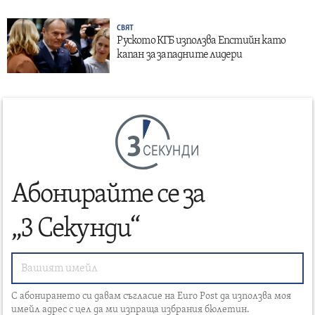
СВЯТ
Руското КГБ използва Епстийн като
капан за западните лидери
СЕКУНДИ
Абонирайте се за
„3 Секунди“
С абонирането си давам съгласие на Euro Post да използва моя
имейл адрес с цел да ми изпраща избрания бюлетин.