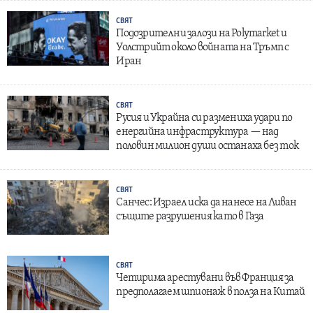
СВЯТ
Подозрителни залози на Polymarket и
Уолстрийт около войната на Тръмп с
Иран
СВЯТ
Русия и Украйна си размениха удари по
енергийна инфраструктура — над
половин милион души останаха без ток
СВЯТ
Санчес: Израел иска да нанесе на Ливан
същите разрушения като в Газа
СВЯТ
Четирима арестувани във Франция за
предполагаем шпионаж в полза на Китай