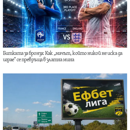
Битката за бронза: Как „мачът, който никой не иска да
играе“ се превръща в златна мина