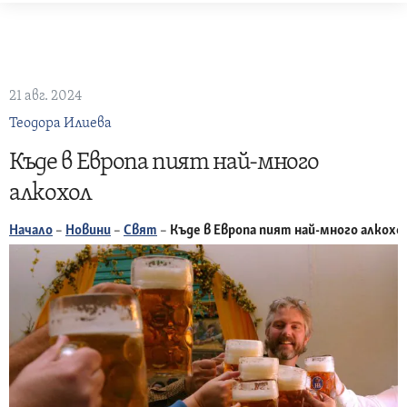
Skip
to
content
21 авг. 2024
Теодора Илиева
Къде в Европа пият най-много
алкохол
Начало
–
Новини
–
Свят
–
Къде в Европа пият най-много алкохо