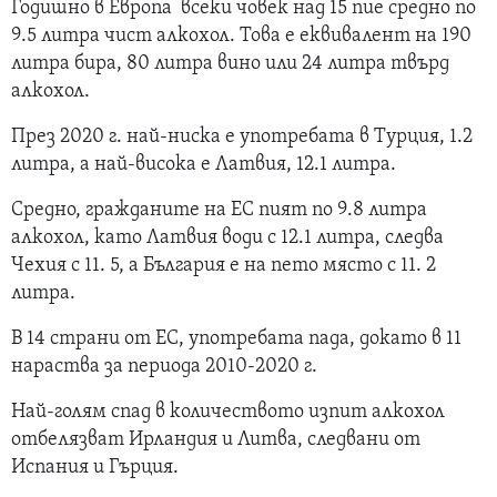
Годишно в Европа всеки човек над 15 пие средно по
9.5 литра чист алкохол. Това е еквивалент на 190
литра бира, 80 литра вино или 24 литра твърд
алкохол.
През 2020 г. най-ниска е употребата в Турция, 1.2
литра, а най-висока е Латвия, 12.1 литра.
Средно, гражданите на ЕС пият по 9.8 литра
алкохол, като Латвия води с 12.1 литра, следва
Чехия с 11. 5, а България е на пето място с 11. 2
литра.
В 14 страни от ЕС, употребата пада, докато в 11
нараства за периода 2010-2020 г.
Най-голям спад в количеството изпит алкохол
отбелязват Ирландия и Литва, следвани от
Испания и Гърция.