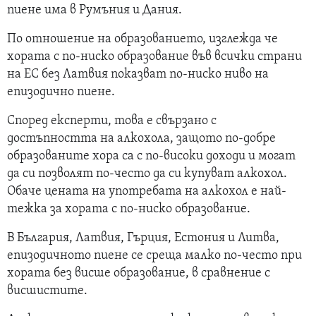
пиене има в Румъния и Дания.
По отношение на образованието, изглежда че
хората с по-ниско образование във всички страни
на ЕС без Латвия показват по-ниско ниво на
епизодично пиене.
Според експерти, това е свързано с
достъпността на алкохола, защото по-добре
образованите хора са с по-високи доходи и могат
да си позволят по-често да си купуват алкохол.
Обаче цената на употребата на алкохол е най-
тежка за хората с по-ниско образование.
В България, Латвия, Гърция, Естония и Литва,
епизодичното пиене се среща малко по-често при
хората без висше образование, в сравнение с
висшистите.