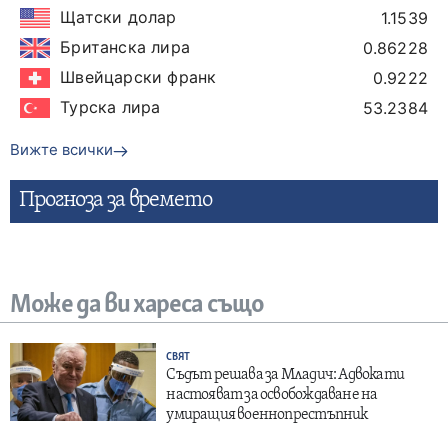
Щатски долар
1.1539
Британска лира
0.86228
Швейцарски франк
0.9222
Турска лира
53.2384
Вижте всички
Прогнозa за времето
Може да ви хареса също
СВЯТ
Съдът решава за Младич: Адвокати
настояват за освобождаване на
умиращия военнопрестъпник