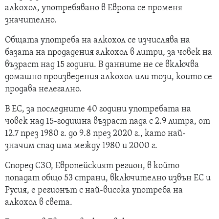
алкохол, употребявано в Европа се променя
значително.
Общата употреба на алкохол се изчислява на
базата на продадения алкохол в литри, за човек на
възраст над 15 години. В данните не се включва
домашно произведения алкохол или този, които се
продава нелегално.
В ЕС, за последните 40 години употребата на
човек над 15-годишна възраст пада с 2.9 литра, от
12.7 през 1980 г. до 9.8 през 2020 г., като най-
значим спад има между 1980 и 2000 г.
Според СЗО, Европейският регион, в който
попадат общо 53 страни, включително извън ЕС и
Русия, е регионът с най-висока употреба на
алкохол в света.