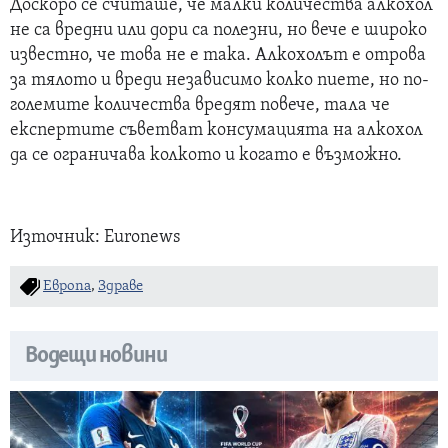
Доскоро се считаше, че малки количества алкохол
не са вредни или дори са полезни, но вече е широко
известно, че това не е така. Алкохолът е отрова
за тялото и вреди независимо колко пиете, но по-
големите количества вредят повече, тала че
експертите съветват консумацията на алкохол
да се ограничава колкото и когато е възможно.
Източник: Euronews
Европа
,
Здраве
Водещи новини