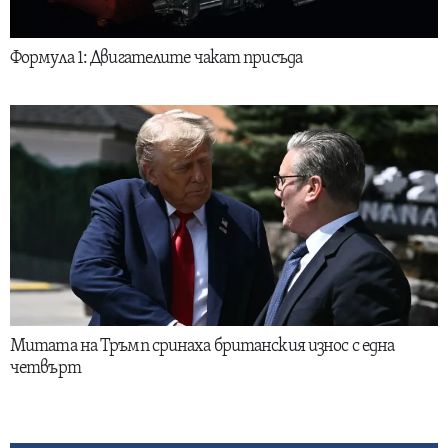
Формула 1: Двигателите чакат присъда
Митата на Тръмп сринаха британския износ с една
четвърт