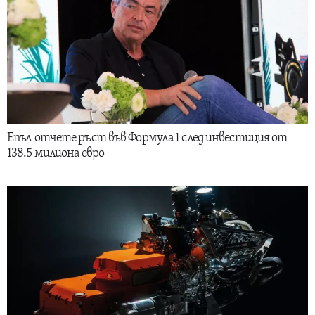
Епъл отчете ръст във Формула 1 след инвестиция от
138.5 милиона евро