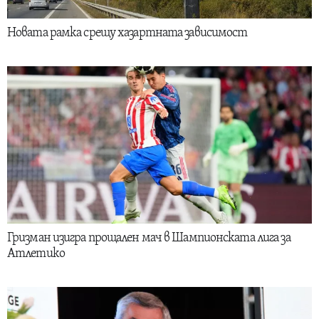
Новата рамка срещу хазартната зависимост
Гризман изигра прощален мач в Шампионската лига за
Атлетико