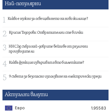
Най-популярни
1
Какво е нужно за освещаването на ново жилище?
2
Крисия Тодорова: Отвратителни сте всички
3
HHC.bg събра най-добрите вейпове от различни
производители
4
Каква функция извършват авто биалетките?
5
9 съвета за безопасно използване на електрически уреди
Актуални валути
Евро
1.95583