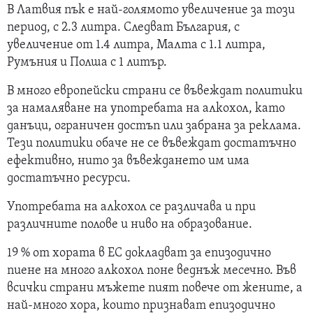
В Латвия пък е най-голямото увеличение за този
период, с 2.3 литра. Следват България, с
увеличение от 1.4 литра, Малта с 1.1 литра,
Румъния и Полша с 1 литър.
В много европейски страни се въвеждат политики
за намаляване на употребата на алкохол, като
данъци, ограничен достъп или забрана за реклама.
Тези политики обаче не се въвеждат достатъчно
ефективно, нито за въвеждането им има
достатъчно ресурси.
Употребата на алкохол се различава и при
различните полове и ниво на образование.
19 % от хората в ЕС докладват за епизодично
пиене на много алкохол поне веднъж месечно. Във
всички страни мъжете пият повече от жените, а
най-много хора, които признават епизодично