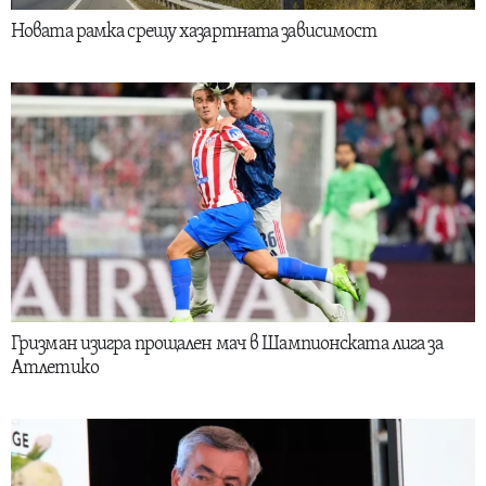
Новата рамка срещу хазартната зависимост
Гризман изигра прощален мач в Шампионската лига за
Атлетико