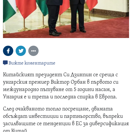
Вижте коментарите
Китайският президент Си Дзинпин се среща с
унгарския премиер Виктор Орбан в първото си
международно пътуване от 5 години насам, а
Унгария е и трета и последна спирка в Европа.
След очакваното топло посрещане, двамата
обсъждат инвестиции и партньорство, въпреки
засилващите се тенденции в ЕС за диверсификация
от Китай.