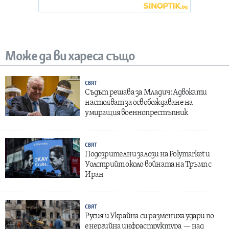
Може да ви хареса също
СВЯТ
Съдът решава за Младич: Адвокати
настояват за освобождаване на
умиращия военнопрестъпник
СВЯТ
Подозрителни залози на Polymarket и
Уолстрийт около войната на Тръмп с
Иран
СВЯТ
Русия и Украйна си размениха удари по
енергийна инфраструктура — над