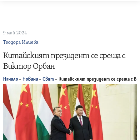
Skip
to
content
9 май 2024
Теодора Илиева
Китайският президент се среща с
Виктор Орбан
Начало
–
Новини
–
Свят
–
Китайският президент се среща с В