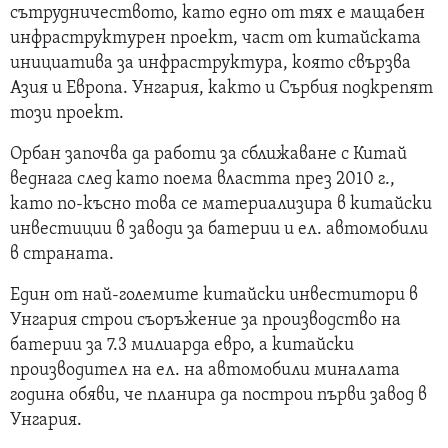
сътрудничеството, като едно от тях е мащабен
инфраструктурен проект, част от китайската
инициатива за инфраструктура, която свързва
Азия и Европа. Унгария, както и Сърбия подкрепят
този проект.
Орбан започва да работи за сближаване с Китай
веднага след като поема властта през 2010 г.,
като по-късно това се материализира в китайски
инвестиции в заводи за батерии и ел. автомобили
в страната.
Един от най-големите китайски инвеститори в
Унгария строи съоръжение за производство на
батерии за 7.3 милиарда евро, а китайски
производител на ел. на автомобили миналата
година обяви, че планира да построи първи завод в
Унгария.