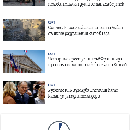
половин милион души останаха без ток
СВЯТ
Санчес: Израел иска да нанесе на Ливан
същите разрушения като в Газа
СВЯТ
Четирима арестувани във Франция за
предполагаем шпионаж в полза на Китай
СВЯТ
Руското КГБ използва Епстийн като
капан за западните лидери