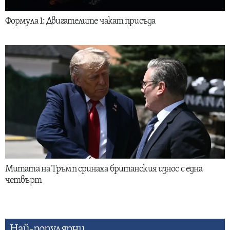
Формула 1: Двигателите чакат присъда
Митата на Тръмп сринаха британския износ с една
четвърт
Най-популярни