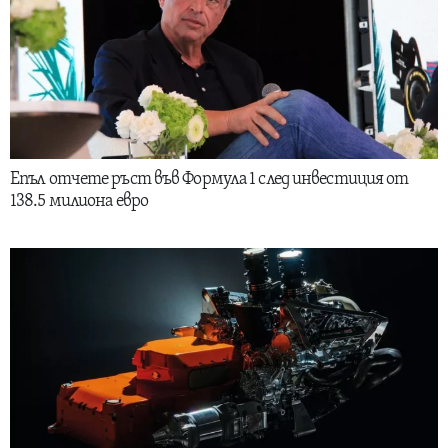
Епъл отчете ръст във Формула 1 след инвестиция от
138.5 милиона евро