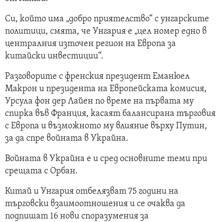
Си, който има „добро приятелство“ с унгарските
политици, смята, че Унгария е „цел номер едно в
централния източен регион на Европа за
китайски инвестиции“.
Разговорите с френския президент Еманюел
Макрон и президента на Европейската комисия,
Урсула фон дер Лайен по време на първата му
спирка във Франция, касаят балансирана търговия
с Европа и възможното му влияние върху Путин,
за да спре войната в Украйна.
Войната в Украйна е и сред основните теми при
срещата с Орбан.
Китай и Унгария отбелязват 75 години на
търговски взаимоотношения и се очаква да
подпишат 16 нови споразумения за