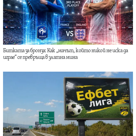
Битката за бронза: Как „мачът, който никой не иска да
играе“ се превръща в златна мина