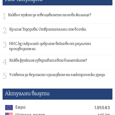
1
Какво е нужно за освещаването на ново жилище?
2
Крисия Тодорова: Отвратителни сте всички
3
HHC.bg събра най-добрите вейпове от различни
производители
4
Каква функция извършват авто биалетките?
5
9 съвета за безопасно използване на електрически уреди
Актуални валути
Евро
1.95583
Щатски долар