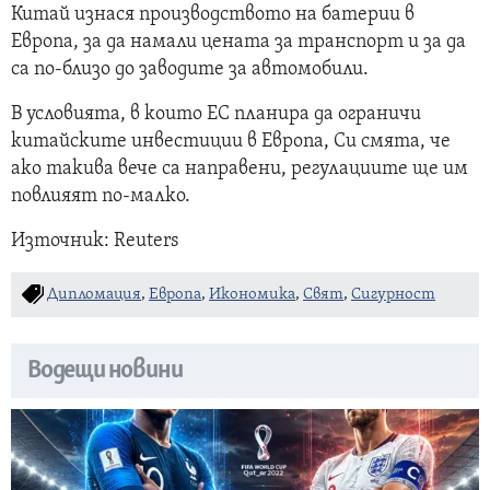
Китай изнася производството на батерии в
Европа, за да намали цената за транспорт и за да
са по-близо до заводите за автомобили.
В условията, в които ЕС планира да ограничи
китайските инвестиции в Европа, Си смята, че
ако такива вече са направени, регулациите ще им
повлияят по-малко.
Източник: Reuters
Дипломация
,
Европа
,
Икономика
,
Свят
,
Сигурност
Водещи новини