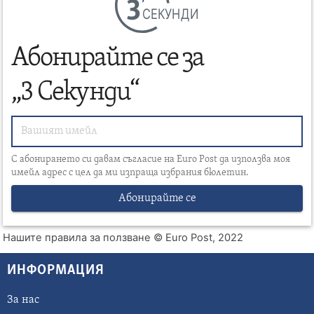
СЕКУНДИ
Абонирайте се за
„3 Секунди“
С абонирането си давам съгласие на Euro Post да използва моя
имейл адрес с цел да ми изпраща избрания бюлетин.
Абонирайте се
Нашите правила за ползване
© Euro Post, 2022
ИНФОРМАЦИЯ
За нас