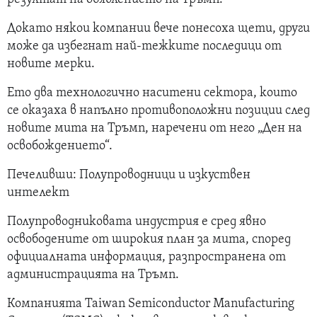
Докато някои компании вече понесоха щети, други
може да избегнат най-тежките последици от
новите мерки.
Ето два технологично наситени сектора, които
се оказаха в напълно противоположни позиции след
новите мита на Тръмп, наречени от него „Ден на
освобождението“.
Печеливши: Полупроводници и изкуствен
интелект
Полупроводниковата индустрия е сред явно
освободените от широкия план за мита, според
официалната информация, разпространена от
администрацията на Тръмп.
Компанията Taiwan Semiconductor Manufacturing