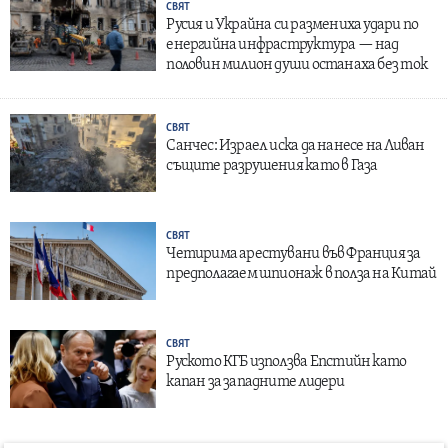
СВЯТ
Русия и Украйна си размениха удари по
енергийна инфраструктура — над
половин милион души останаха без ток
СВЯТ
Санчес: Израел иска да нанесе на Ливан
същите разрушения като в Газа
СВЯТ
Четирима арестувани във Франция за
предполагаем шпионаж в полза на Китай
СВЯТ
Руското КГБ използва Епстийн като
капан за западните лидери