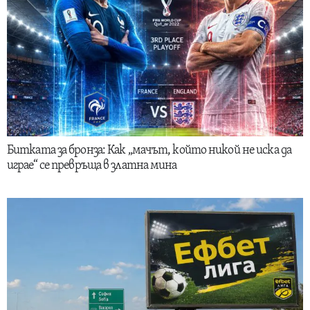
Битката за бронза: Как „мачът, който никой не иска да
играе“ се превръща в златна мина