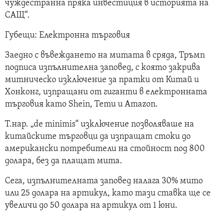
чуждестранна пряка инвестиция в историята на
САЩ“.
Губещи: Електронна търговия
Заедно с въвеждането на митата в сряда, Тръмп
подписа изпълнителна заповед, с която закрива
митническо изключение за пратки от Китай и
Хонконг, изпращани от гиганти в електронната
търговия като Shein, Temu и Amazon.
Т.нар. „de minimis“ изключение позволяваше на
китайските търговци да изпращат стоки до
американски потребители на стойност под 800
долара, без да плащат мита.
Сега, изпълнителната заповед налага 30% мито
или 25 долара на артикул, като тази ставка ще се
увеличи до 50 долара на артикул от 1 юни.