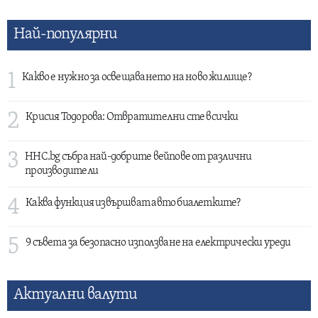
Най-популярни
1
Какво е нужно за освещаването на ново жилище?
2
Крисия Тодорова: Отвратителни сте всички
3
HHC.bg събра най-добрите вейпове от различни
производители
4
Каква функция извършват авто биалетките?
5
9 съвета за безопасно използване на електрически уреди
Актуални валути