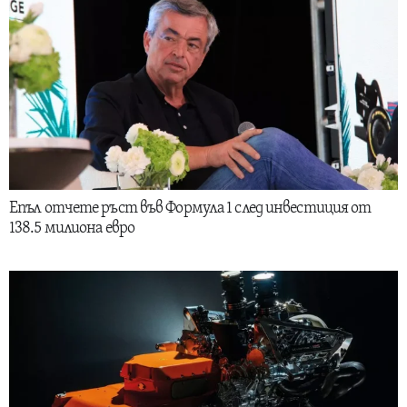
Епъл отчете ръст във Формула 1 след инвестиция от
138.5 милиона евро