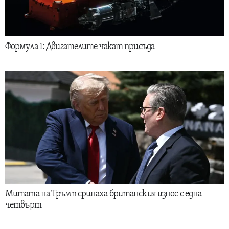
Формула 1: Двигателите чакат присъда
Митата на Тръмп сринаха британския износ с една
четвърт