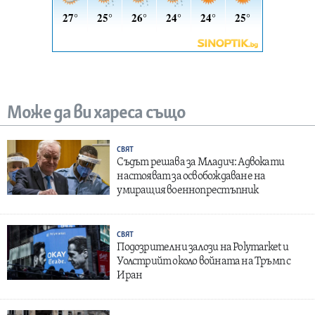
Може да ви хареса също
СВЯТ
Съдът решава за Младич: Адвокати
настояват за освобождаване на
умиращия военнопрестъпник
СВЯТ
Подозрителни залози на Polymarket и
Уолстрийт около войната на Тръмп с
Иран