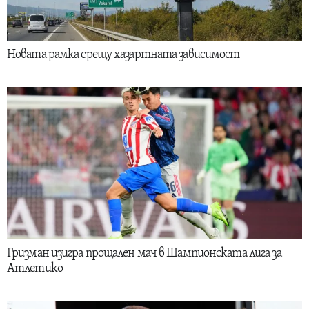
Новата рамка срещу хазартната зависимост
Гризман изигра прощален мач в Шампионската лига за
Атлетико