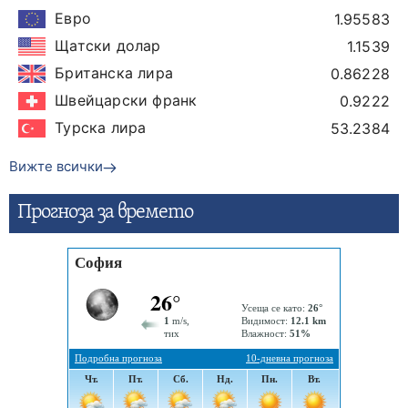
Евро
1.95583
Щатски долар
1.1539
Британска лира
0.86228
Швейцарски франк
0.9222
Турска лира
53.2384
Вижте всички
Прогнозa за времето