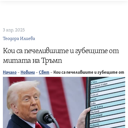
Skip
to
content
3 апр. 2025
Теодора Илиева
Кои са печелившите и губещите от
митата на Тръмп
Начало
–
Новини
–
Свят
–
Кои са печелившите и губещите от 