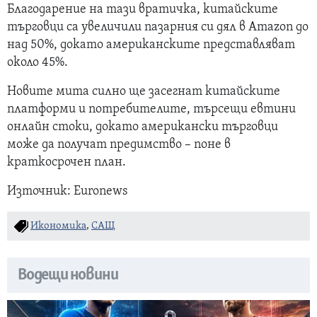
Благодарение на тази вратичка, китайските
търговци са увеличили пазарния си дял в Amazon до
над 50%, докато американските представляват
около 45%.
Новите мита силно ще засегнат китайските
платформи и потребителите, търсещи евтини
онлайн стоки, докато американски търговци
може да получат предимство – поне в
краткосрочен план.
Източник: Euronews
Икономика
,
САЩ
Водещи новини