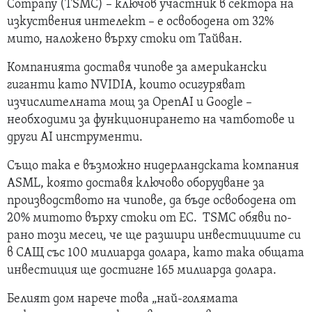
Company (TSMC) – ключов участник в сектора на
изкуствения интелект – е освободена от 32%
мито, наложено върху стоки от Тайван.
Компанията доставя чипове за американски
гиганти като NVIDIA, които осигуряват
изчислителната мощ за OpenAI и Google –
необходими за функционирането на чатботове и
други AI инструменти.
Също така е възможно нидерландската компания
ASML, която доставя ключово оборудване за
производството на чипове, да бъде освободена от
20% митото върху стоки от ЕС. TSMC обяви по-
рано този месец, че ще разшири инвестициите си
в САЩ със 100 милиарда долара, като така общата
инвестиция ще достигне 165 милиарда долара.
Белият дом нарече това „най-голямата