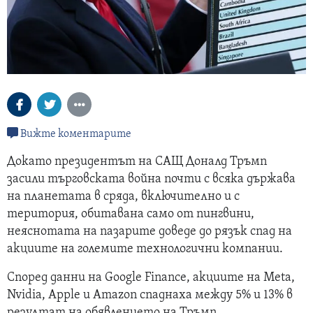
Вижте коментарите
Докато президентът на САЩ Доналд Тръмп
засили търговската война почти с всяка държава
на планетата в сряда, включително и с
територия, обитавана само от пингвини,
неяснотата на пазарите доведе до рязък спад на
акциите на големите технологични компании.
Според данни на Google Finance, акциите на Meta,
Nvidia, Apple и Amazon спаднаха между 5% и 13% в
резултат на обявлението на Тръмп.