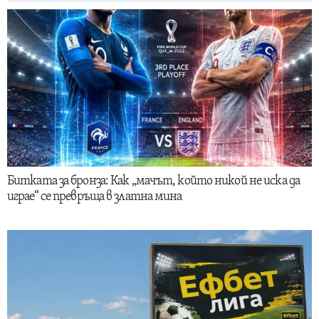
Битката за бронза: Как „мачът, който никой не иска да
играе“ се превръща в златна мина