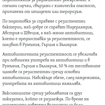
подготовката за радиационно замърсяване и
спешни случаи, свързани с химическа опасност,
причинена от инцидент или тероризъм.
По подготовка за справяне с резистентни
бактерии, най-добре се справят Нидерландия,
Австрия и Швеция, а най-много антибиотици,
което е предпоставка за резистентност, се
ползват в Румъния, Гърция и България.
Антибиотичната резистентност се увеличава
при повишена употреба на антибиотици и в
Румъния, Гърция и България, 50 % от тестваните
щамове са резистентни срещу основни
антибиотици. Навсякъде обаче, след пандемията,
употребата на антибиотици намалява.
Ваксинациите срещу заболявания са друг
показател, който се разглежда. По време на