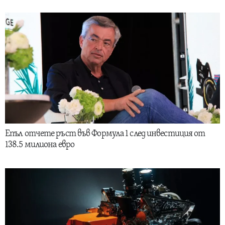
Епъл отчете ръст във Формула 1 след инвестиция от
138.5 милиона евро