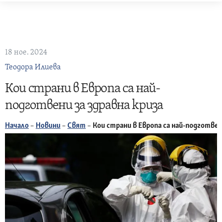
Skip
to
content
18 ное. 2024
Теодора Илиева
Кои страни в Европа са най-
подготвени за здравна криза
Начало
–
Новини
–
Свят
–
Кои страни в Европа са най-подготвен