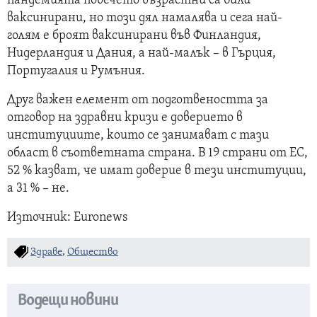
пандемията повечето възрастни са били
ваксинирани, но този дял намалява и сега най-
голям е броят ваксинирани във Финландия,
Нидерландия и Дания, а най-малък – в Гърция,
Португалия и Румъния.
Друг важен елемент от подготвеността за
отговор на здравни кризи е доверието в
институциите, които се занимават с тази
област в съответната страна. В 19 страни от ЕС,
52 % казват, че имат доверие в тези институции,
а 31 % – не.
Източник: Euronews
Здраве
,
Общество
Водещи новини