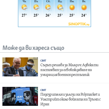
Може да ви хареса също
СВЯТ
Съдът решава за Младич: Адвокати
настояват за освобождаване на
умиращия военнопрестъпник
СВЯТ
Подозрителни залози на Polymarket и
Уолстрийт около войната на Тръмп с
Иран