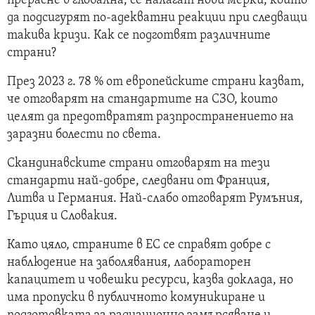
прерасне в глобална, се налагат нови мерки, които
да подсигурят по-адекватни реакции при следващи
такива кризи. Как се подготвят различните
страни?
През 2023 г. 78 % от европейските страни казват,
че отговарят на стандартите на СЗО, които
целят да предотвратят разпространението на
заразни болести по света.
Скандинавските страни отговарят на тези
стандарти най-добре, следвани от Франция,
Литва и Германия. Най-слабо отговарят Румъния,
Гърция и Словакия.
Като цяло, страните в ЕС се справят добре с
наблюдение на заболявания, лабораторен
капацитет и човешки ресурси, казва докладa, но
има пропуски в публичното комуникиране и