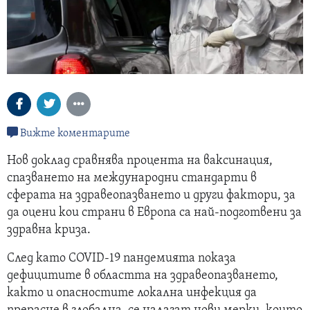
Вижте коментарите
Нов доклад сравнява процента на ваксинация,
спазването на международни стандарти в
сферата на здравеопазването и други фактори, за
да оцени кои страни в Европа са най-подготвени за
здравна криза.
След като COVID-19 пандемията показа
дефицитите в областта на здравеопазването,
както и опасностите локална инфекция да