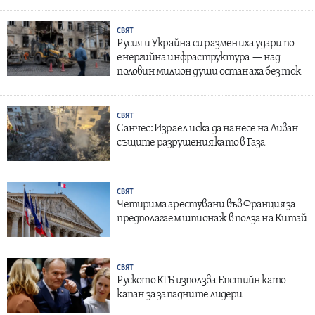
СВЯТ
Русия и Украйна си размениха удари по
енергийна инфраструктура — над
половин милион души останаха без ток
СВЯТ
Санчес: Израел иска да нанесе на Ливан
същите разрушения като в Газа
СВЯТ
Четирима арестувани във Франция за
предполагаем шпионаж в полза на Китай
СВЯТ
Руското КГБ използва Епстийн като
капан за западните лидери