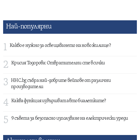
Най-популярни
1
Какво е нужно за освещаването на ново жилище?
2
Крисия Тодорова: Отвратителни сте всички
3
HHC.bg събра най-добрите вейпове от различни
производители
4
Каква функция извършват авто биалетките?
5
9 съвета за безопасно използване на електрически уреди