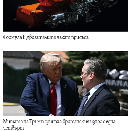
Формула 1: Двигателите чакат присъда
Митата на Тръмп сринаха британския износ с една
четвърт