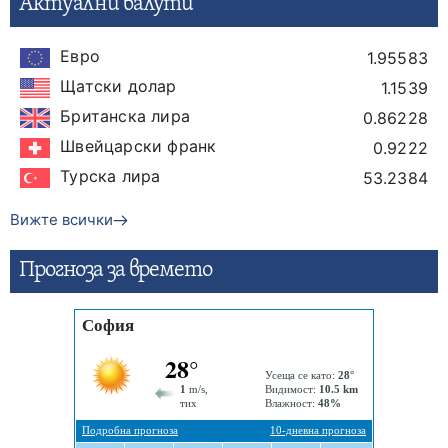
Актуални валути
Евро
1.95583
Щатски долар
1.1539
Британска лира
0.86228
Швейцарски франк
0.9222
Турска лира
53.2384
Вижте всички
Прогнозa за времето