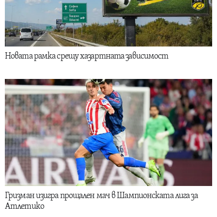
Новата рамка срещу хазартната зависимост
Гризман изигра прощален мач в Шампионската лига за
Атлетико