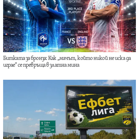
Битката за бронза: Как „мачът, който никой не иска да
играе“ се превръща в златна мина