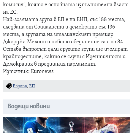
комисия“, която е основната изпълнителна власт
на ЕС.
Най-голямата група в ЕП е на ЕНП, със 188 места,
следвана от Социалисти и демократи със 136
места, а групата на италианският премиер
Джорджа Мелони и новото обединение са с по 84.
Остава въпросът дали другите групи ще изолират
крайнодесните, както се случи с Идентичност и
Демокрация в предишния парламент.
Източник: Euronews
Европа
,
ЕП
Водещи новини