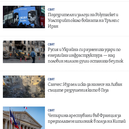
СВЯТ
Подозрителни залози на Polymarket и
Уолстрийт около войната на Тръмп с
Иран
СВЯТ
Русия и Украйна си размениха удари по
енергийна инфраструктура — над
половин милион души останаха без ток
СВЯТ
Санчес: Израел иска да нанесе на Ливан
същите разрушения като в Газа
СВЯТ
Четирима арестувани във Франция за
предполагаем шпионаж в полза на Китай