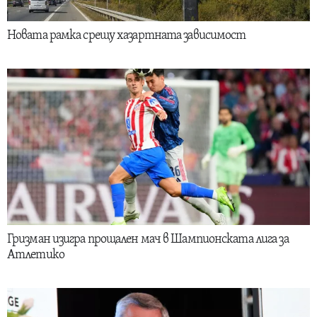
Новата рамка срещу хазартната зависимост
Гризман изигра прощален мач в Шампионската лига за
Атлетико