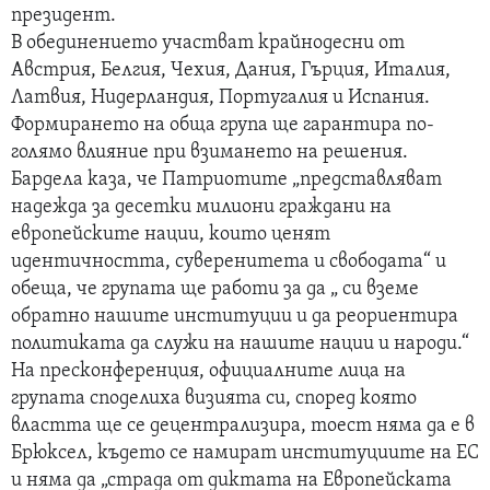
президент.
В обединението участват крайнодесни от
Австрия, Белгия, Чехия, Дания, Гърция, Италия,
Латвия, Нидерландия, Португалия и Испания.
Формирането на обща група ще гарантира по-
голямо влияние при взимането на решения.
Бардела каза, че Патриотите „представляват
надежда за десетки милиони граждани на
европейските нации, които ценят
идентичността, суверенитета и свободата“ и
обеща, че групата ще работи за да „ си вземе
обратно нашите институции и да реориентира
политиката да служи на нашите нации и народи.“
На пресконференция, официалните лица на
групата споделиха визията си, според която
властта ще се децентрализира, тоест няма да е в
Брюксел, където се намират институциите на ЕС
и няма да „страда от диктата на Европейската