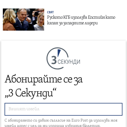
СВЯТ
Руското КГБ използва Епстийн като
капан за западните лидери
СЕКУНДИ
Абонирайте се за
„3 Секунди“
С абонирането си давам съгласие на Euro Post да използва моя
имейл адрес с цел да ми изпраща избрания бюлетин.