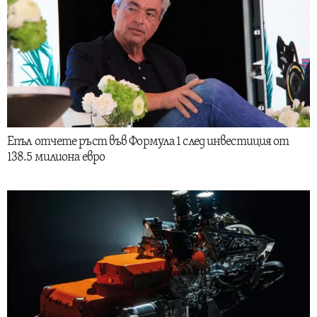
Епъл отчете ръст във Формула 1 след инвестиция от
138.5 милиона евро