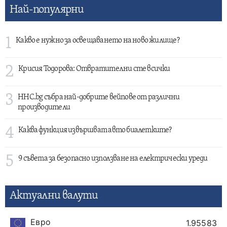
Най-популярни
1
Какво е нужно за освещаването на ново жилище?
2
Крисия Тодорова: Отвратителни сте всички
3
HHC.bg събра най-добрите вейпове от различни
производители
4
Каква функция извършват авто биалетките?
5
9 съвета за безопасно използване на електрически уреди
Актуални валути
Евро
1.95583