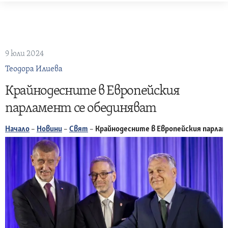
Skip
to
content
9 юли 2024
Теодора Илиева
Крайнодесните в Европейския
парламент се обединяват
Начало
–
Новини
–
Свят
–
Крайнодесните в Европейския парла