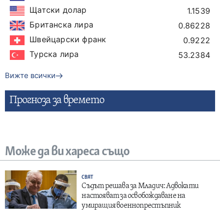
Щатски долар
1.1539
Британска лира
0.86228
Швейцарски франк
0.9222
Турска лира
53.2384
Вижте всички
Прогнозa за времето
Може да ви хареса също
СВЯТ
Съдът решава за Младич: Адвокати
настояват за освобождаване на
умиращия военнопрестъпник