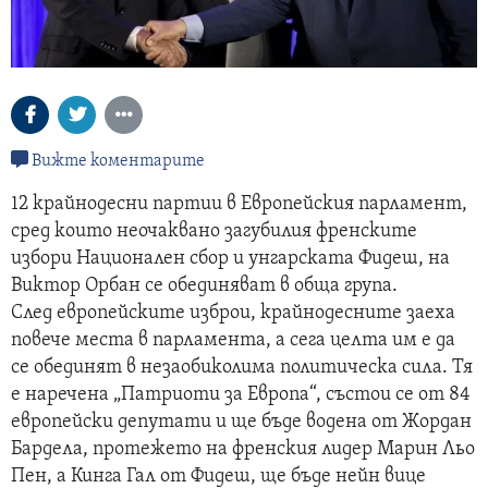
Вижте коментарите
12 крайнодесни партии в Европейския парламент,
сред които неочаквано загубилия френските
избори Национален сбор и унгарската Фидеш, на
Виктор Орбан се обединяват в обща група.
След европейските изброи, крайнодесните заеха
повече места в парламента, а сега целта им е да
се обединят в незаобиколима политическа сила. Тя
е наречена „Патриоти за Европа“, състои се от 84
европейски депутати и ще бъде водена от Жордан
Бардела, протежето на френския лидер Марин Льо
Пен, а Кинга Гал от Фидеш, ще бъде нейн вице