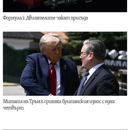
Формула 1: Двигателите чакат присъда
Митата на Тръмп сринаха британския износ с една
четвърт