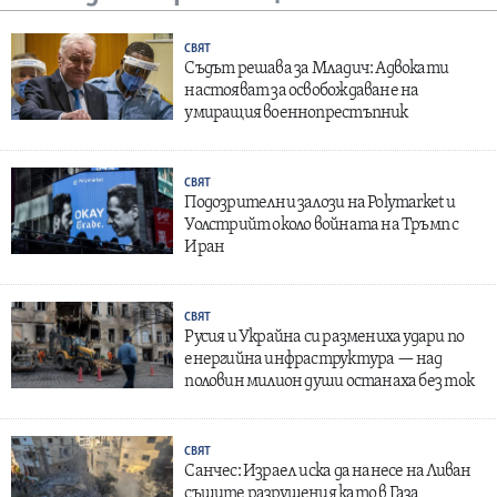
СВЯТ
Съдът решава за Младич: Адвокати
настояват за освобождаване на
умиращия военнопрестъпник
СВЯТ
Подозрителни залози на Polymarket и
Уолстрийт около войната на Тръмп с
Иран
СВЯТ
Русия и Украйна си размениха удари по
енергийна инфраструктура — над
половин милион души останаха без ток
СВЯТ
Санчес: Израел иска да нанесе на Ливан
същите разрушения като в Газа