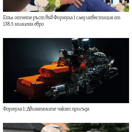
Епъл отчете ръст във Формула 1 след инвестиция от
138.5 милиона евро
Формула 1: Двигателите чакат присъда