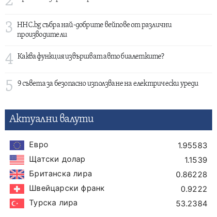
2
3
HHC.bg събра най-добрите вейпове от различни
производители
4
Каква функция извършват авто биалетките?
5
9 съвета за безопасно използване на електрически уреди
Актуални валути
Евро
1.95583
Щатски долар
1.1539
Британска лира
0.86228
Швейцарски франк
0.9222
Турска лира
53.2384