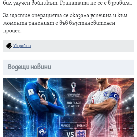
бил улучен войникът. Гранатата не се е взривила.
За щастие операцията се оказала успешна и към
момента раненият е във възстановителен
процес.
Украйна
Водещи новини