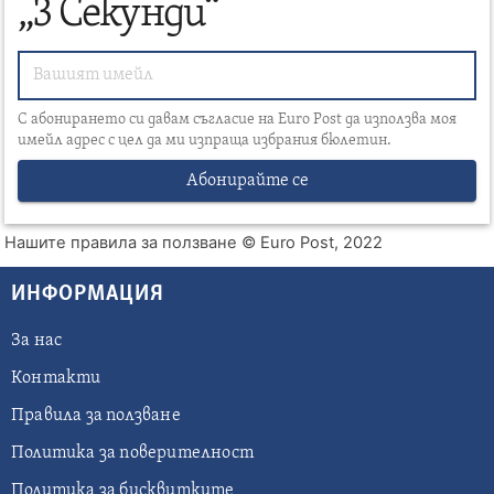
„3 Секунди“
С абонирането си давам съгласие на Euro Post да използва моя
имейл адрес с цел да ми изпраща избрания бюлетин.
Абонирайте се
Нашите правила за ползване
© Euro Post, 2022
ИНФОРМАЦИЯ
За нас
Контакти
Правила за ползване
Политика за поверителност
Политика за бисквитките