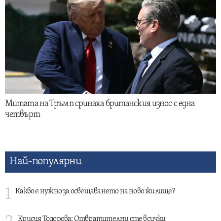
Митата на Тръмп сринаха британския износ с една
четвърт
Най-популярни
1
Какво е нужно за освещаването на ново жилище?
Крисия Тодорова: Отвратителни сте всички