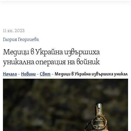
Skip
to
content
11 ян. 2023
Глория Георгиева
Медици в Украйна извършиха
уникална операция на войник
Начало
–
Новини
–
Свят
–
Медици в Украйна извършиха уникална