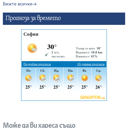
Вижте всички
Прогнозa за времето
Може да ви хареса също