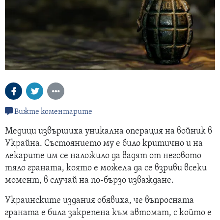
Вижте коментарите
Медици извършиха уникална операция на войник в
Украйна. Състоянието му е било критично и на
лекарите им се наложило да вадят от неговото
тяло граната, която е можела да се взриви всеки
момент, в случай на по-бързо изваждане.
Украинските издания обявиха, че въпросната
граната е била закрепена към автомат, с който е