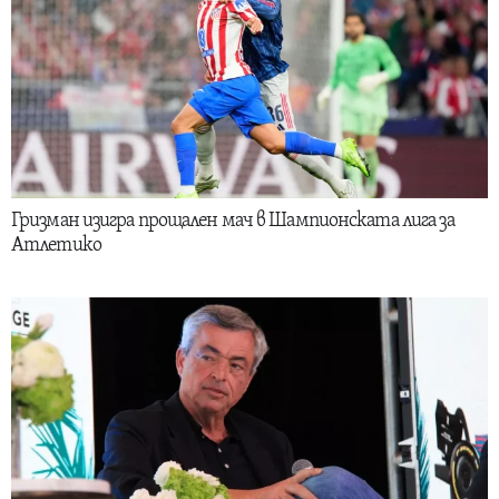
Гризман изигра прощален мач в Шампионската лига за
Атлетико