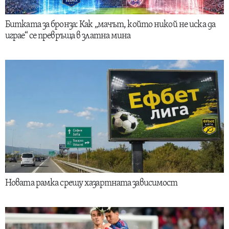
Битката за бронза: Как „мачът, който никой не иска да
играе“ се превръща в златна мина
Новата рамка срещу хазартната зависимост