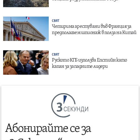
СВЯТ
Четирима арестувани във Франция за
предполагаем шпионаж в полза на Китай
СВЯТ
Руското КГБ използва Епстийн като
капан за западните лидери
СЕКУНДИ
Абонирайте се за