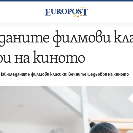
даните филмови кл
ри на киното
Най-гледаните филмови класики: Вечните шедьоври на киното