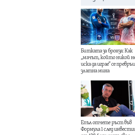
Битката за бронза: Как
„мачът, който никой н
иска да играе“ се превръщ
златна мина
Епъл отчете ръст във
Формула 1 след инвести