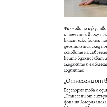
Филмовото изкуство 
отпечатък върху пок
класически филми пр
десетилетия след пр
основите на съвреме
които вдъхновяват и 
гледаните и емблема
годините:
„Отнесени от ви
Безспорно това е ед
„Отнесени от вихъра“
фона на Американска