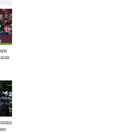
лен
лига
инаха
дна