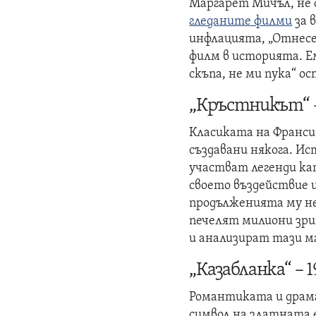
Маргарет Мичъл, не с
гледаните филми
за 
инфлацията, „Отнесе
филм в историята. Е
скъпа, не ми пука“ о
„Кръстникът“ –
Класиката на Франси
създавани някога. И
участват легенди ка
своето въздействие
продълженията му не
печелят милиони зри
и анализират тази м
„Казабланка“ – 1
Романтиката и драма
символ на златната 