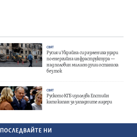
СВЯТ
Русия и Украйна си размениха удари
по енергийна инфраструктура —
над половин милион души останаха
без ток
СВЯТ
Руското КГБ използва Епстийн
като капан за западните лидери
ПОСЛЕДВАЙТЕ НИ