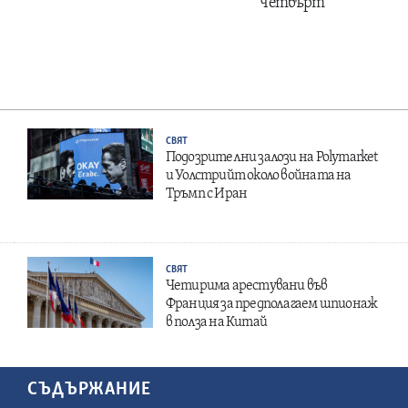
четвърт
СВЯТ
Подозрителни залози на Polymarket
и Уолстрийт около войната на
Тръмп с Иран
СВЯТ
Четирима арестувани във
Франция за предполагаем шпионаж
в полза на Китай
СЪДЪРЖАНИЕ