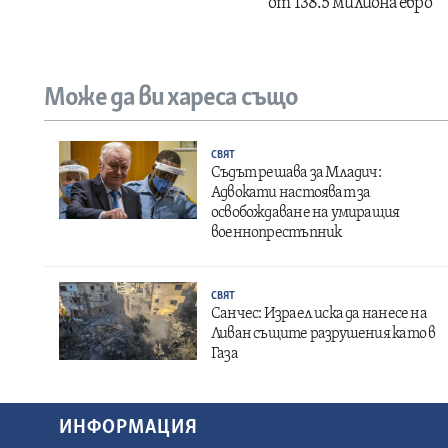
от 138.5 милиона евро
Може да ви хареса също
СВЯТ
Съдът решава за Младич:
Адвокати настояват за
освобождаване на умиращия
военнопрестъпник
СВЯТ
Санчес: Израел иска да нанесе на
Ливан същите разрушения като в
Газа
ИНФОРМАЦИЯ