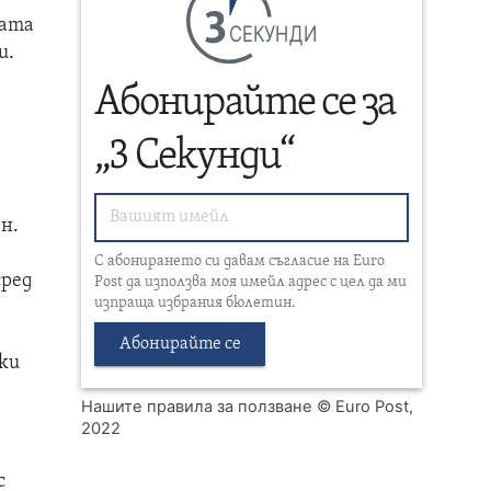
рата
СЕКУНДИ
и.
Абонирайте се за
„3 Секунди“
н.
С абонирането си давам съгласие на Euro
сред
Post да използва моя имейл адрес с цел да ми
изпраща избрания бюлетин.
Абонирайте се
чки
Нашите правила за ползване
© Euro Post,
2022
с