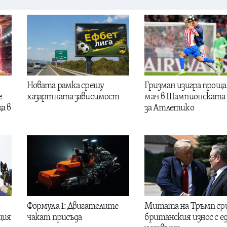
Новата рамка срещу
Гризман изигра проща
е
хазартната зависимост
мач в Шампионската 
а в
за Атлетико
Формула 1: Двигателите
Митата на Тръмп ср
ция
чакат присъда
британския износ с е