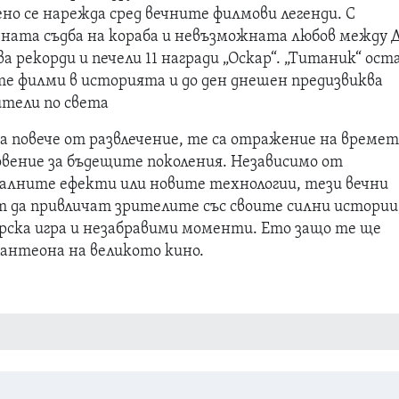
но се нарежда сред вечните филмови легенди. С
ната съдба на корабa и невъзможната любов между 
а рекорди и печели 11 награди „Оскар“. „Титаник“ ост
те филми в историята и до ден днешен предизвиква
ители по света
а повече от развлечение, те са отражение на времет
овение за бъдещите поколения. Независимо от
алните ефекти или новите технологии, тези вечни
т да привличат зрителите със своите силни истории
ска игра и незабравими моменти. Ето защо те ще
пантеона на великото кино.