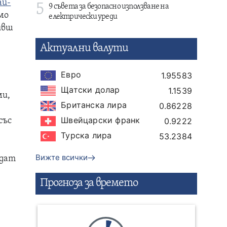
ай-
5
9 съвета за безопасно използване на
мо
електрически уреди
ивш
Актуални валути
Евро
1.95583
Щатски долар
1.1539
ми,
Британска лира
0.86228
Швейцарски франк
със
0.9222
Турска лира
53.2384
Вижте всички
едат
Прогнозa за времето