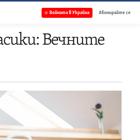
Войната в Украйна
Абонирайте се
асики: Вечните