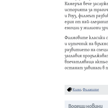
Камерън вече заслуже
историята за трагич
и Роуз, филмът разбив
един от най-гледани
емоции у милиони зр
Филмовите класики с
и източник на вдъхн
развитието на специ
заглавия продължава
впечатляваща актьор
останат завинаги в 
Кино
,
Филмите
Водещи новини