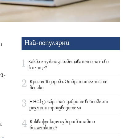
Най-популярни
и
1
Какво е нужно за освещаването на ново
жилище?
ай-
2
Крисия Тодорова: Отвратителни сте
всички
3
HHC.bg събра най-добрите вейпове от
различни производители
4
Каква функция извършват авто
а
биалетките?