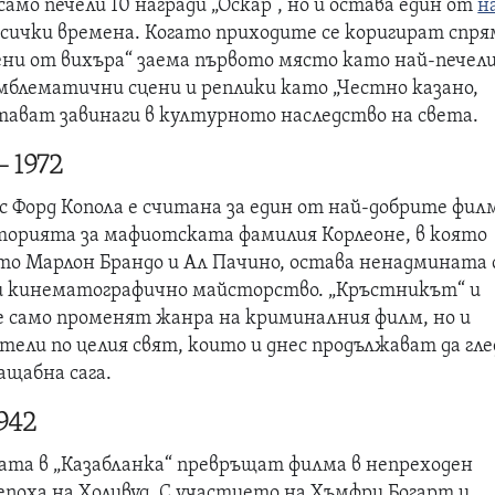
амо печели 10 награди „Оскар“, но и остава един от
н
всички времена. Когато приходите се коригират спря
ни от вихъра“ заема първото място като най-печел
мблематични сцени и реплики като „Честно казано,
стават завинаги в културното наследство на света.
 1972
с Форд Копола е считана за един от най-добрите фил
сторията за мафиотската фамилия Корлеоне, в която
то Марлон Брандо и Ал Пачино, остава ненадмината 
 и кинематографично майсторство. „Кръстникът“ и
 само променят жанра на криминалния филм, но и
тели по целия свят, които и днес продължават да гл
ащабна сага.
942
та в „Казабланка“ превръщат филма в непреходен
епоха на Холивуд. С участието на Хъмфри Богарт и