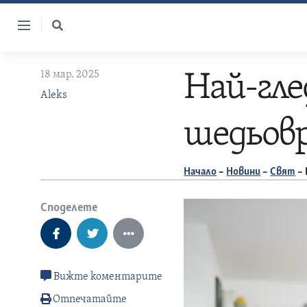
Skip
to
content
18 мар. 2025
Най-гле
Aleks
шедьов
Начало
–
Новини
–
Свят
–
Споделете
Вижте коментарите
Отпечатайте