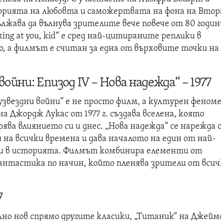
орията на любовта и саможертвата на фона на Вто
лжава да вълнува зрителите вече повече от 80 годин
king at you, kid“ е сред най-цитираните реплики в
, а филмът е считан за една от върховите точки на
ойни: Епизод IV – Нова надежда“ – 1977
звездни войни“ е не просто филм, а културен феноме
 Джордж Лукас от 1977 г. създава вселена, която
ява влиянието си и днес. „Нова надежда“ се нарежда 
на всички времена и дава началото на един от най-
и в историята. Филмът комбинира елементи от
фантастика по начин, който пленява зрители от вси
7
лно нов спрямо другите класики, „Титаник“ на Джейм