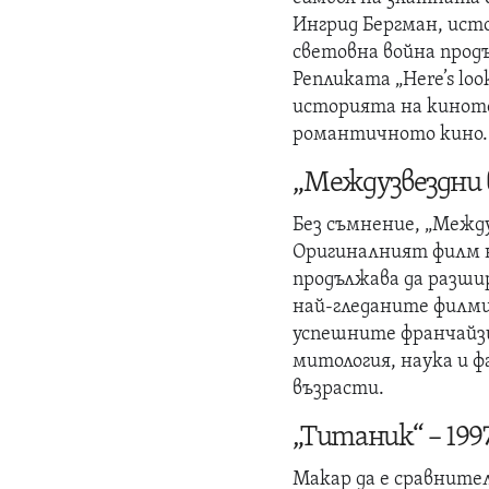
Ингрид Бергман, ист
световна война продъ
Репликата „Here’s loo
историята на киното
романтичното кино.
„Междузвездни в
Без съмнение, „Между
Оригиналният филм на
продължава да разшир
най-гледаните филми 
успешните франчайз
митология, наука и 
възрасти.
„Титаник“ – 199
Макар да е сравните