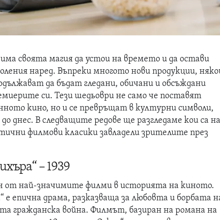
има своята магия да устои на времето и да остави
оления наред. Въпреки многото нови продукции, няко
одължават да бъдат гледани, обичани и обсъждани
емиерите си. Тези шедьоври не само че поставят
нното кино, но и се превръщат в културни символи,
до днес. В следващите редове ще разгледаме кои са н
тични филмови класики завладели зрителите през
хъра“ – 1939
ин от най-значимите филми в историята на киното.
 е епична драма, разказваща за любовта и борбата н
та гражданска война. Филмът, базиран на романа на