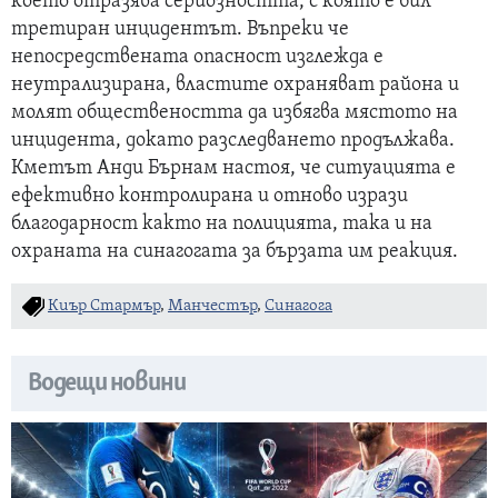
което отразява сериозността, с която е бил
третиран инцидентът. Въпреки че
непосредствената опасност изглежда е
неутрализирана, властите охраняват района и
молят обществеността да избягва мястото на
инцидента, докато разследването продължава.
Кметът Анди Бърнам настоя, че ситуацията е
ефективно контролирана и отново изрази
благодарност както на полицията, така и на
охраната на синагогата за бързата им реакция.
Киър Стармър
,
Манчестър
,
Синагога
Водещи новини