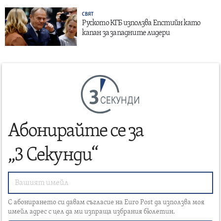
СВЯТ
Руското КГБ използва Епстийн като
капан за западните лидери
СЕКУНДИ
Абонирайте се за
„3 Секунди“
С абонирането си давам съгласие на Euro Post да използва моя
имейл адрес с цел да ми изпраща избрания бюлетин.