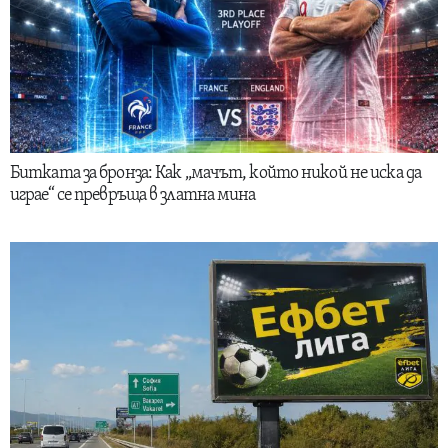
Битката за бронза: Как „мачът, който никой не иска да
играе“ се превръща в златна мина