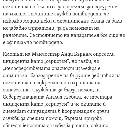
полицията по-късно са застреляли заподозрения
на място. Спешните служби потвърдиха, че
няколко медицински и охранителни екипа са били
незабавно изпратени, за да помогнат на
ранените. Състоянието на нападателя все още не
е официално потвърдено.
Кметът на Манчестър Анди Бърнам определи
инцидента като „сериозен“, но заяви, че
„непосредствената опасност изглежда е
отминала“ благодарение на бързите действия на
полицията и подкрепата на охраната на
синагогата. Службата за бърза помощ на
Северозападната Англия съобщи, че третира
инцидента като „сериозен“ и че екипите ѝ
оценяват ситуацията в координация с други
служби за спешна помощ. Бърнам призова
обществеността да избягва района, докато