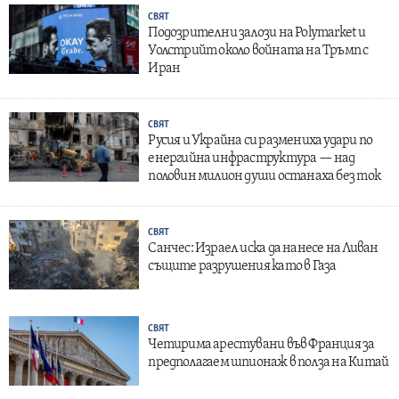
СВЯТ
Подозрителни залози на Polymarket и
Уолстрийт около войната на Тръмп с
Иран
СВЯТ
Русия и Украйна си размениха удари по
енергийна инфраструктура — над
половин милион души останаха без ток
СВЯТ
Санчес: Израел иска да нанесе на Ливан
същите разрушения като в Газа
СВЯТ
Четирима арестувани във Франция за
предполагаем шпионаж в полза на Китай