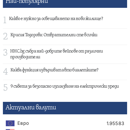
Най-популярни
1
Какво е нужно за освещаването на ново жилище?
2
Крисия Тодорова: Отвратителни сте всички
3
HHC.bg събра най-добрите вейпове от различни
производители
4
Каква функция извършват авто биалетките?
5
9 съвета за безопасно използване на електрически уреди
Актуални валути
Евро
1.95583