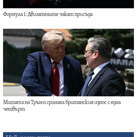
Формула 1: Двигателите чакат присъда
Митата на Тръмп сринаха британския износ с една
четвърт