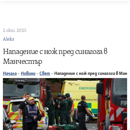
Skip
to
content
2 окт. 2025
Aleks
Нападение с нож пред синагога в
Манчестър
Начало
–
Новини
–
Свят
–
Нападение с нож пред синагога в Ман