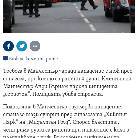
Вижте коментарите
Тревога в Манчестър заради нападение с нож пред
синагога, при което са ранени 4 души. Кметът на
Манчестър Анди Бърнам нарича инцидента
„сериозен“. Полицията убива стрелеца.
Полицията в Манчестър разследва нападение,
станало тази сутрин пред синагогата „Хийтън
Парк“ на „Мидълтън Роуд“. Според властите,
четирима души са ранени при нападение с кола и
намушкване с нож. Въоръжени служители на