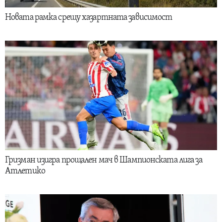
Новата рамка срещу хазартната зависимост
Гризман изигра прощален мач в Шампионската лига за
Атлетико