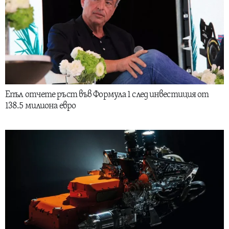
Епъл отчете ръст във Формула 1 след инвестиция от
138.5 милиона евро