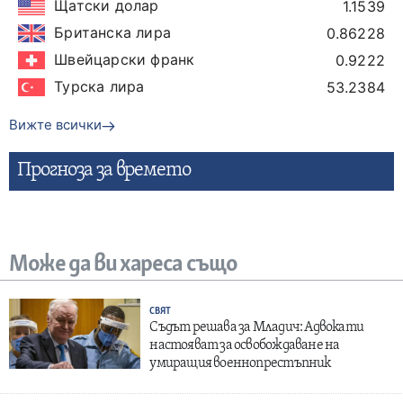
Щатски долар
1.1539
Британска лира
0.86228
Швейцарски франк
0.9222
Турска лира
53.2384
Вижте всички
Прогнозa за времето
Може да ви хареса също
СВЯТ
Съдът решава за Младич: Адвокати
настояват за освобождаване на
умиращия военнопрестъпник