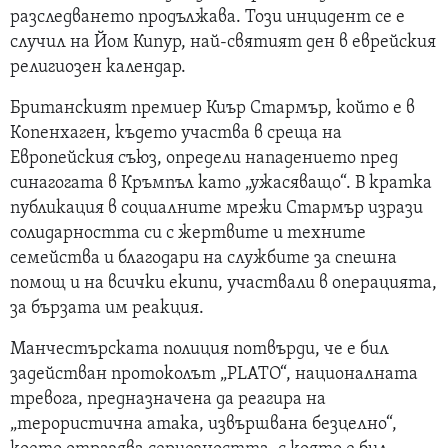
разследването продължава. Този инцидент се е
случил на Йом Кипур, най-святият ден в еврейския
религиозен календар.
Британският премиер Киър Стармър, който е в
Копенхаген, където участва в среща на
Европейския съюз, определи нападението пред
синагогата в Кръмпъл като „ужасяващо“. В кратка
публикация в социалните мрежи Стармър изрази
солидарността си с жертвите и техните
семейства и благодари на службите за спешна
помощ и на всички екипи, участвали в операцията,
за бързата им реакция.
Манчестърската полиция потвърди, че е бил
задействан протоколът „PLATO“, националната
тревога, предназначена да реагира на
„терористична атака, извършвана безцелно“,