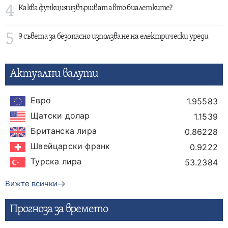
4
Каква функция извършват авто биалетките?
5
9 съвета за безопасно използване на електрически уреди
Актуални валути
Евро
1.95583
Щатски долар
1.1539
Британска лира
0.86228
Швейцарски франк
0.9222
Турска лира
53.2384
Вижте всички
Прогнозa за времето