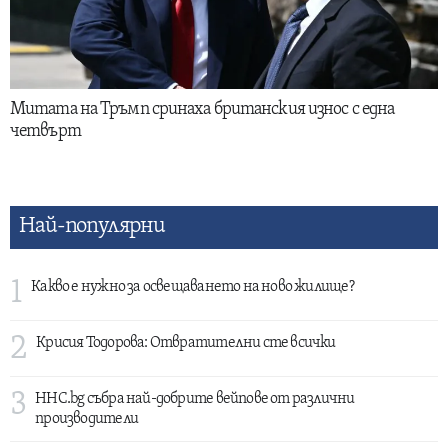
Митата на Тръмп сринаха британския износ с една
четвърт
Най-популярни
1
Какво е нужно за освещаването на ново жилище?
2
Крисия Тодорова: Отвратителни сте всички
3
HHC.bg събра най-добрите вейпове от различни
производители