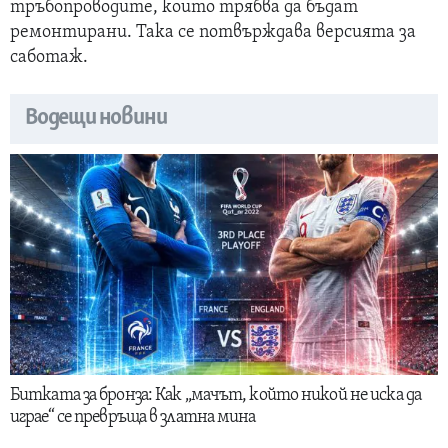
тръбопроводите, които трябва да бъдат
ремонтирани. Така се потвърждава версията за
саботаж.
Водещи новини
Битката за бронза: Как „мачът, който никой не иска да
играе“ се превръща в златна мина