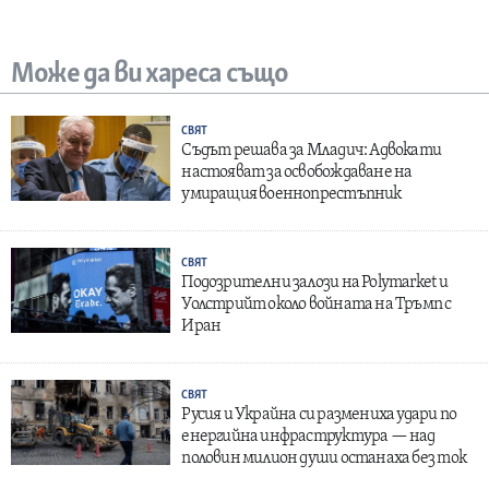
Може да ви хареса също
СВЯТ
Съдът решава за Младич: Адвокати
настояват за освобождаване на
умиращия военнопрестъпник
СВЯТ
Подозрителни залози на Polymarket и
Уолстрийт около войната на Тръмп с
Иран
СВЯТ
Русия и Украйна си размениха удари по
енергийна инфраструктура — над
половин милион души останаха без ток