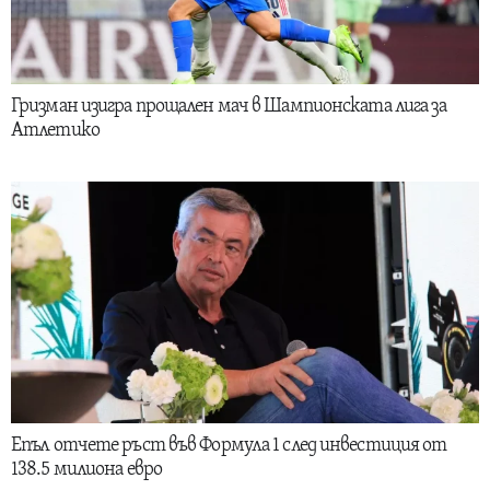
Гризман изигра прощален мач в Шампионската лига за
Атлетико
Епъл отчете ръст във Формула 1 след инвестиция от
138.5 милиона евро