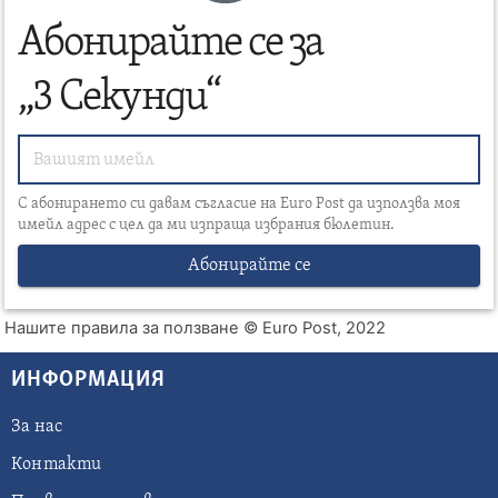
Абонирайте се за
„3 Секунди“
С абонирането си давам съгласие на Euro Post да използва моя
имейл адрес с цел да ми изпраща избрания бюлетин.
Абонирайте се
Нашите правила за ползване
© Euro Post, 2022
ИНФОРМАЦИЯ
За нас
Контакти