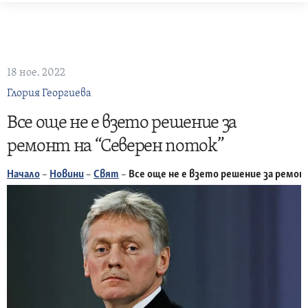
Skip
to
content
18 ное. 2022
Глория Георгиева
Все още не е взето решение за
ремонт на “Северен поток”
Начало
–
Новини
–
Свят
–
Все още не е взето решение за ремон