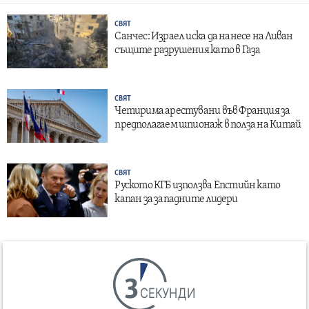
СВЯТ
Санчес: Израел иска да нанесе на Ливан
същите разрушения като в Газа
СВЯТ
Четирима арестувани във Франция за
предполагаем шпионаж в полза на Китай
СВЯТ
Руското КГБ използва Епстийн като
капан за западните лидери
СЕКУНДИ