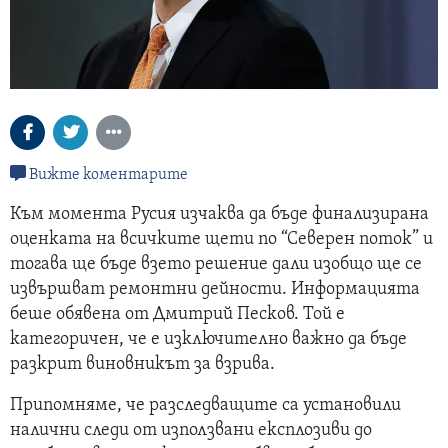
Вижте коментарите
Към момента Русия изчаква да бъде финализирана
оценката на всичките щети по “Северен поток” и
тогава ще бъде взето решение дали изобщо ще се
извършват ремонтни дейности. Информацията
беше обявена от Дмитрий Песков. Той е
категоричен, че е изключително важно да бъде
разкрит виновникът за взрива.
Припомняме, че разследващите са установили
налични следи от използвани експлозиви до