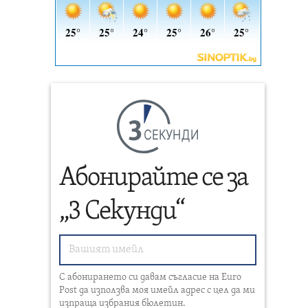
СЕКУНДИ
Абонирайте се за
„3 Секунди“
С абонирането си давам съгласие на Euro
Post да използва моя имейл адрес с цел да ми
изпраща избрания бюлетин.