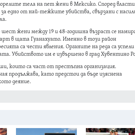
орелите тела на пет жени в Мексико. Според власт
 за едно от най-тежките убийства, свързани с насил
ла.
 шест жени между 19 и 48-годишна възраст се намир
арт в щата Гуанахуато. Именно в този район
сията са чести явления. Органите на реда са успели
а. Убийството им е извършено в град Хувентино Ро
уши, които са част от престъпна организация.
чая продължава, като предстои да бъде изяснена
ото деяние.