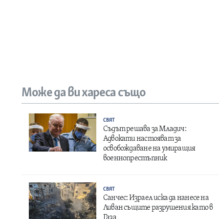
Може да ви хареса също
СВЯТ
Съдът решава за Младич:
Адвокати настояват за
освобождаване на умиращия
военнопрестъпник
СВЯТ
Санчес: Израел иска да нанесе на
Ливан същите разрушения като в
Газа