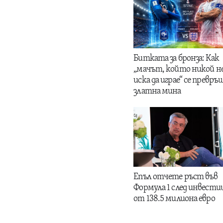
Битката за бронза: Как
„мачът, който никой н
иска да играе“ се превръщ
златна мина
Епъл отчете ръст във
Формула 1 след инвести
от 138.5 милиона евро