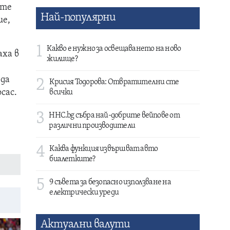
ите
Най-популярни
ие,
1
Какво е нужно за освещаването на ново
аха в
жилище?
 да
2
Крисия Тодорова: Отвратителни сте
сас.
всички
3
HHC.bg събра най-добрите вейпове от
различни производители
4
Каква функция извършват авто
биалетките?
5
9 съвета за безопасно използване на
електрически уреди
Актуални валути