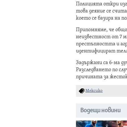
Полицията откри изг
това деяние се счита
което се базира на по
Припомняме, че общо
неизвестност от 7 м
престъпността и агре
идентифицират телат
Задържани са 6-ма д
Разследването по слу
причината за жесток
Мексико
Водещи новини