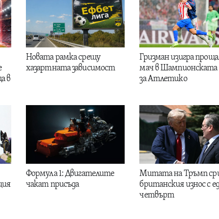
Новата рамка срещу
Гризман изигра проща
е
хазартната зависимост
мач в Шампионската 
а в
за Атлетико
Формула 1: Двигателите
Митата на Тръмп ср
ция
чакат присъда
британския износ с е
четвърт