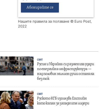
Абонирайте се
Нашите правила за ползване
© Euro Post,
2022
СВЯТ
Русия и Украйна си размениха удари
по енергийна инфраструктура —
над половин милион души останаха
без ток
СВЯТ
Руското КГБ използва Епстийн
като капан за западните лидери