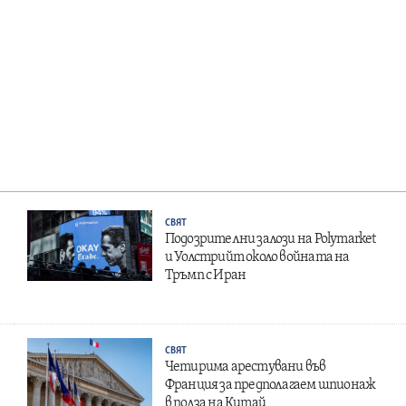
СВЯТ
Подозрителни залози на Polymarket
и Уолстрийт около войната на
Тръмп с Иран
СВЯТ
Четирима арестувани във
Франция за предполагаем шпионаж
в полза на Китай