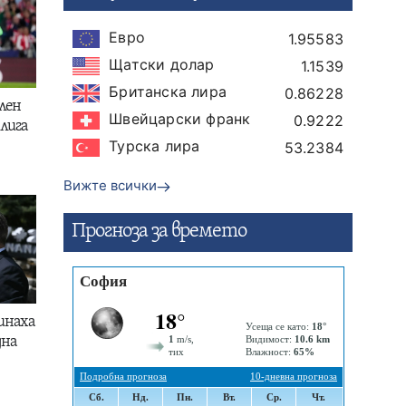
Евро
1.95583
Щатски долар
1.1539
Британска лира
0.86228
лен
Швейцарски франк
0.9222
лига
Турска лира
53.2384
Вижте всички
Прогнозa за времето
инаха
дна