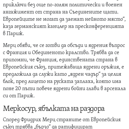
приключи без още по-голям политически и военен
ангажимент от страна на Съединените щати.
Европейците не могат да заемат нейното място“,
каза германският канцлер на пресконференцията
в Париж.
Мерц обяви, че се готви да обсъди и ядрения въпрос
с Франция и Обединеното кралство. Трябва да се
припомни, че Франция, единствената страна в
Европейския съюз, притежаваща ядрени оръжия, е
предложила да служи като „ядрен чадър“ за целия
блок, пред лицето на руската заплаха, която има
поне 20 пъти повече ядрени бойни глави в арсенала
си от Париж.
Меркосур, ябълката на раздора
Според Фридрих Мерц страните от Европейския
съюз трябва „бързо“ да ратифицират