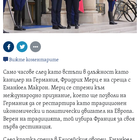
Вижте коментарите
Само часове след като встъпи в длъжност като
канцлер на Германия, Фридрих Мерц е на среща с
Еманюел Макрон. Мерц се стреми към
международно признание, което ще позволи на
Германия да се рестартира като традиционен
икономически и политически двигател на Европа.
Верен на традицията, той избира Франция за своя
първа дестинация.
След кратка среща в Елисейския дворец, Еманюел