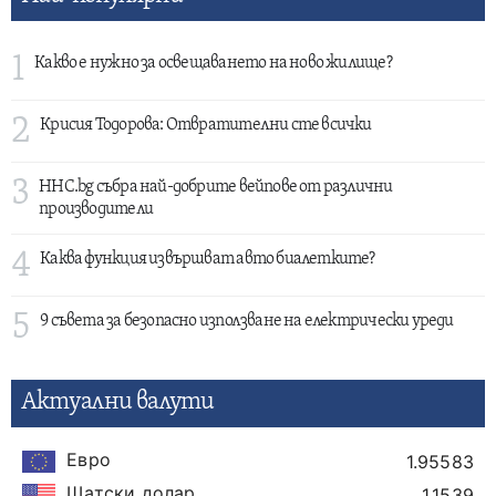
1
Какво е нужно за освещаването на ново жилище?
2
Крисия Тодорова: Отвратителни сте всички
3
HHC.bg събра най-добрите вейпове от различни
производители
4
Каква функция извършват авто биалетките?
5
9 съвета за безопасно използване на електрически уреди
Актуални валути
Евро
1.95583
Щатски долар
1.1539