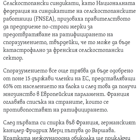
Селскостопански синдикати, като Националната
федерация на синдикатите на селскостопанските
работници (FNSEA), призоваха правителството
да предприеме по-строги мерки за
предотвратяване на ратифицирането на
споразумението, твърдейки, че то може да бъде
катастрофално за френския селскостопански
сектор.
Споразумението все още трябва да бъде одобрено
от поне 15 държави членки на ЕС, представляващи
65% от населението на блока и след това да получи
мнозинство в Европейския парламент. Франция
оглавява списъка на страните, които се
противопоставят на ратифицирането.
След първата си спирка във Франция, германският
канцлер Фридрих Мерц пътува до Варшава.
Кратката международна обиколка ще приключи