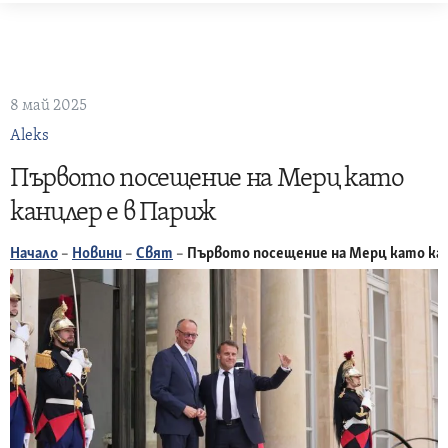
Skip
to
content
8 май 2025
Aleks
Първото посещение на Мерц като
канцлер e в Париж
Начало
–
Новини
–
Свят
–
Първото посещение на Мерц като кан