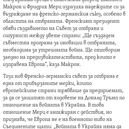
Макрон и Фридрих Мерц изразиха надеждите си за
възраждане на френско-германския съюз, особено в
областта на отбраната. Френският президент
обяви създаването на Съвет за отбрана и
сигурност между двете страни: „Ще създадем
съвместна програма за иновации в отбраната,
необходима за утрешната война. Ще отговорим
заедно на предизвикателствата, пред които е
изправена Европа“, каза Макрон.
Този нов Френско-германски съвет за отбрана е
една от прибързаните мерки, които
европейските страни трябваше да предприемат,
за да се защитят от ходовете на Доналд Тръмп по
отношение на войната в Украйна. В това
отношение Мерц е ангажиран с действия, но
признава, че Европа не е на военното ниво на
Съединените щати: „Войната в Украйна няма да