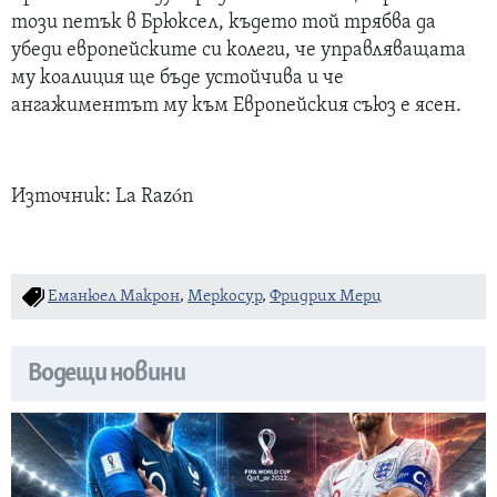
този петък в Брюксел, където той трябва да
убеди европейските си колеги, че управляващата
му коалиция ще бъде устойчива и че
ангажиментът му към Европейския съюз е ясен.
Източник: La Razón
Еманюел Макрон
,
Меркосур
,
Фридрих Мерц
Водещи новини