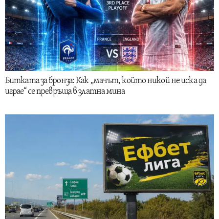
Битката за бронза: Как „мачът, който никой не иска да
играе“ се превръща в златна мина