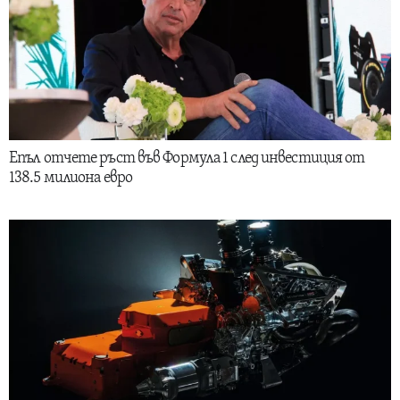
Епъл отчете ръст във Формула 1 след инвестиция от
138.5 милиона евро