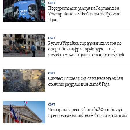
СВЯТ
Подозрителни залози на Polymarket и
Уолстрийт около войната на Тръмп с
Иран
СВЯТ
Русия и Украйна си размениха удари по
енергийна инфраструктура — над
половин милион души останаха без ток
СВЯТ
Санчес: Израел иска да нанесе на Ливан
същите разрушения като в Газа
СВЯТ
Четирима арестувани във Франция за
предполагаем шпионаж в полза на Китай