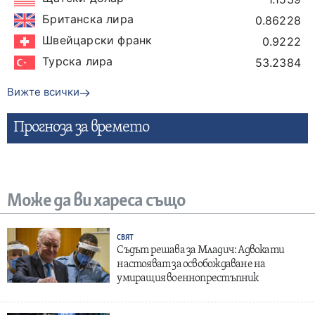
Британска лира
0.86228
Швейцарски франк
0.9222
Турска лира
53.2384
Вижте всички
Прогнозa за времето
Може да ви хареса също
СВЯТ
Съдът решава за Младич: Адвокати
настояват за освобождаване на
умиращия военнопрестъпник