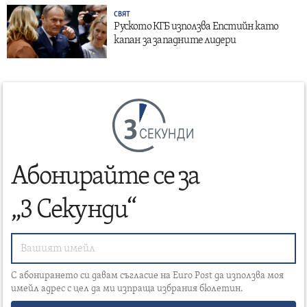
СВЯТ
Руското КГБ използва Епстийн като
капан за западните лидери
СЕКУНДИ
Абонирайте се за
„3 Секунди“
С абонирането си давам съгласие на Euro Post да използва моя
имейл адрес с цел да ми изпраща избрания бюлетин.