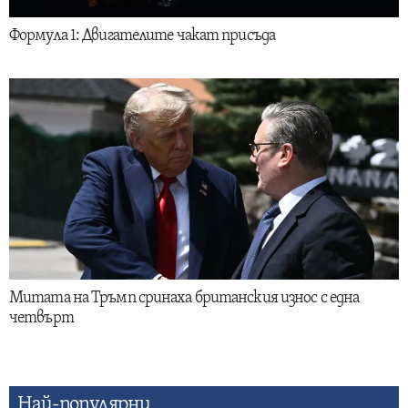
Формула 1: Двигателите чакат присъда
Митата на Тръмп сринаха британския износ с една
четвърт
Най-популярни