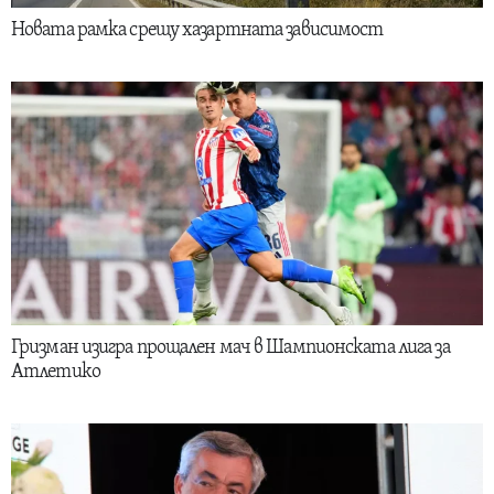
Новата рамка срещу хазартната зависимост
Гризман изигра прощален мач в Шампионската лига за
Атлетико