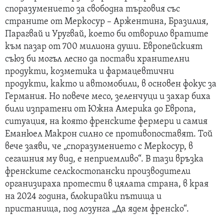
споразумението за свободна търговия със
страните от Меркосур – Аржентина, Бразилия,
Парагвай и Уругвай, което би отворило вратите
към пазар от 700 милиона души. Европейският
съюз би могъл лесно да постави хранителни
продукти, козметика и фармацевтични
продукти, както и автомобили, в основен фокус за
Германия. Но повече месо, зеленчуци и захар биха
били изпратени от Южна Америка до Европа,
ситуация, на която френските фермери и самия
Еманюел Макрон силно се противопоставят. Той
вече заяви, че „споразумението с Меркосур, в
сегашния му вид, е неприемливо“. В тази връзка
френските селскостопански производители
организираха протести в цялата страна, в края
на 2024 година, блокирайки пътища и
пристанища, под лозунга „Да ядем френско“.