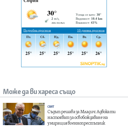
Може да ви хареса също
СВЯТ
Съдът решава за Младич: Адвокати
настояват за освобождаване на
умиращия военнопрестъпник