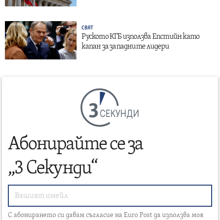
СВЯТ
Руското КГБ използва Епстийн като
капан за западните лидери
СЕКУНДИ
Абонирайте се за
„3 Секунди“
С абонирането си давам съгласие на Euro Post да използва моя