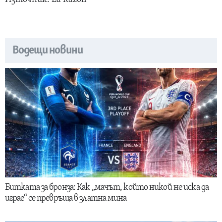
Водещи новини
Битката за бронза: Как „мачът, който никой не иска да
играе“ се превръща в златна мина