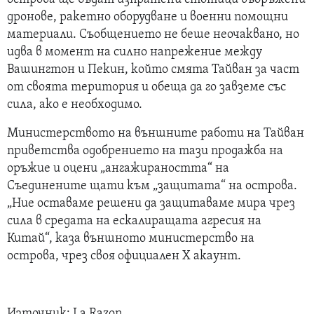
дронове, ракетно оборудване и военни помощни
материали. Съобщението не беше неочаквано, но
идва в момент на силно напрежение между
Вашингтон и Пекин, който смята Тайван за част
от своята територия и обеща да го завземе със
сила, ако е необходимо.
Министерството на външните работи на Тайван
приветства одобрението на тази продажба на
оръжие и оцени „ангажираността“ на
Съединените щати към „защитата“ на острова.
„Ние оставаме решени да защитаваме мира чрез
сила в средата на ескалиращата агресия на
Китай“, каза външното министерство на
острова, чрез своя официален X акаунт.
Източник: La Razon