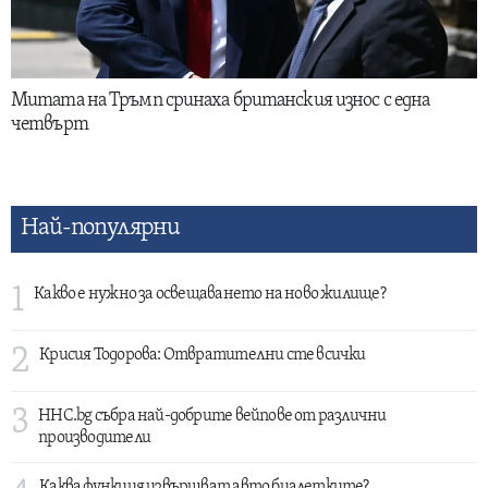
Митата на Тръмп сринаха британския износ с една
четвърт
Най-популярни
1
Какво е нужно за освещаването на ново жилище?
2
Крисия Тодорова: Отвратителни сте всички
3
HHC.bg събра най-добрите вейпове от различни
производители
Каква функция извършват авто биалетките?