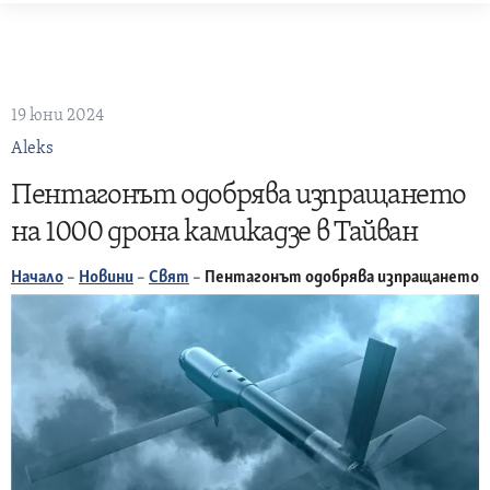
Skip
to
content
19 юни 2024
Aleks
Пентагонът одобрява изпращането
на 1000 дрона камикадзе в Тайван
Начало
–
Новини
–
Свят
–
Пентагонът одобрява изпращането на