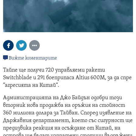
Вижте коментарите
Тайпе ще получи 720 управляеми ракети
Switchblade и 291 боеприпаса Altius 600M, за да спре
“агресията на Китай“.
Администрацията на Джо Байдън одобри този
вторник нова продажба на оръжия на стойност
360 милиона долара за Тайван. Според изявление на
Държавния департамент, което със сигурност ще
предизвика реакция на осъждане от Китай, на
острова ще бъдат изпратени стотици въоръжени