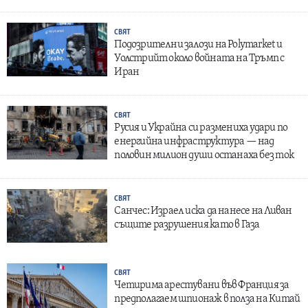
СВЯТ
Подозрителни залози на Polymarket и
Уолстрийт около войната на Тръмп с
Иран
СВЯТ
Русия и Украйна си размениха удари по
енергийна инфраструктура — над
половин милион души останаха без ток
СВЯТ
Санчес: Израел иска да нанесе на Ливан
същите разрушения като в Газа
СВЯТ
Четирима арестувани във Франция за
предполагаем шпионаж в полза на Китай