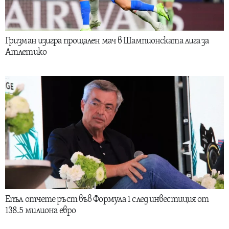
Гризман изигра прощален мач в Шампионската лига за
Атлетико
Епъл отчете ръст във Формула 1 след инвестиция от
138.5 милиона евро