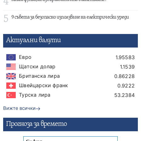
4
5
9 съвета за безопасно използване на електрически уреди
Актуални валути
Евро
1.95583
Щатски долар
1.1539
Британска лира
0.86228
Швейцарски франк
0.9222
Турска лира
53.2384
Вижте всички
Прогнозa за времето