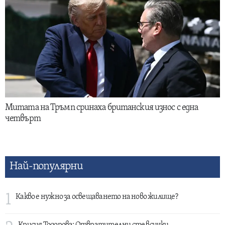
Митата на Тръмп сринаха британския износ с една
четвърт
Най-популярни
1
Какво е нужно за освещаването на ново жилище?
Крисия Тодорова: Отвратителни сте всички