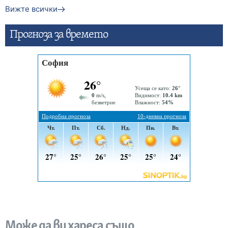
Вижте всички
Прогнозa за времето
Може да ви хареса също