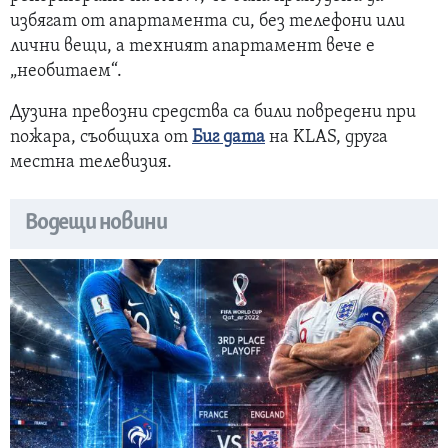
избягат от апартамента си, без телефони или
лични вещи, а техният апартамент вече е
„необитаем“.
Дузина превозни средства са били повредени при
пожара, съобщиха от
Биг дата
на KLAS, друга
местна телевизия.
Водещи новини