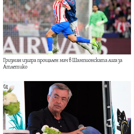
Гризман изигра прощален мач в Шампионската лига за
Атлетико