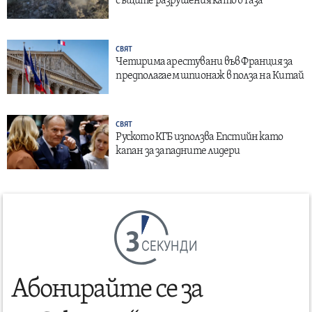
същите разрушения като в Газа
СВЯТ
Четирима арестувани във Франция за
предполагаем шпионаж в полза на Китай
СВЯТ
Руското КГБ използва Епстийн като
капан за западните лидери
СЕКУНДИ
Абонирайте се за