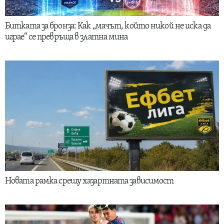
Битката за бронза: Как „мачът, който никой не иска да
играе“ се превръща в златна мина
Новата рамка срещу хазартната зависимост