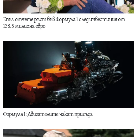
Епъл отчете ръст във Формула 1 след инвестиция от
138.5 милиона евро
Формула 1: Двигателите чакат присъда