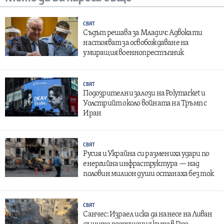
СВЯТ
Съдът решава за Младич: Адвокати
настояват за освобождаване на
умиращия военнопрестъпник
СВЯТ
Подозрителни залози на Polymarket и
Уолстрийт около войната на Тръмп с
Иран
СВЯТ
Русия и Украйна си размениха удари по
енергийна инфраструктура — над
половин милион души останаха без ток
СВЯТ
Санчес: Израел иска да нанесе на Ливан