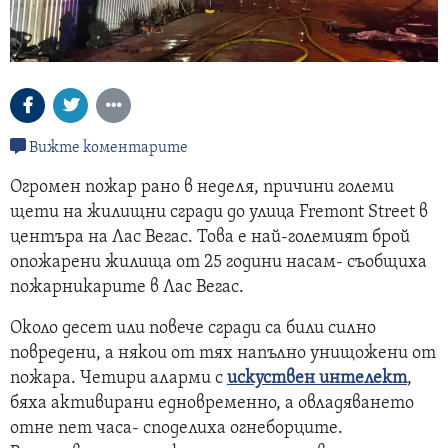
Вижте коментарите
Огромен пожар рано в неделя, причини големи
щети на жилищни сгради до улица Fremont Street в
центъра на Лас Вегас. Това е най-големият брой
опожарени жилища от 25 години насам- съобщиха
пожарникарите в Лас Вегас.
Около десет или повече сгради са били силно
повредени, а някои от тях напълно унищожени от
пожара. Четири аларми с
искуствен интелект
,
бяха активирани едновременно, а овладяването
отне пет часа- споделиха огнеборците.