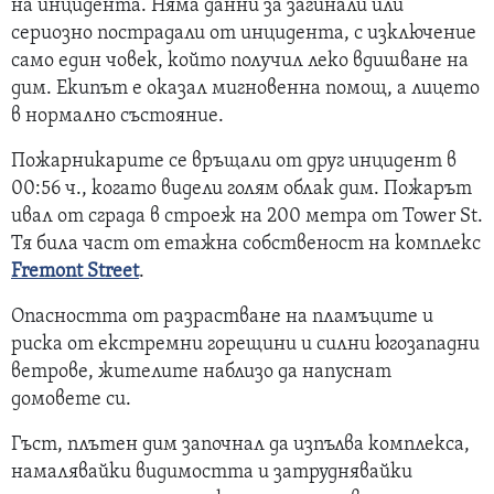
на инцидента. Няма данни за загинали или
сериозно пострадали от инцидента, с изключение
само един човек, който получил леко вдишване на
дим. Екипът е оказал мигновенна помощ, а лицето
в нормално състояние.
Пожарникарите се връщали от друг инцидент в
00:56 ч., когато видели голям облак дим. Пожарът
ивал от сграда в строеж на 200 метра от Tower St.
Тя била част от етажна собственост на комплекс
Fremont Street
.
Опасността от разрастване на пламъците и
риска от екстремни горещини и силни югозападни
ветрове, жителите наблизо да напуснат
домовете си.
Гъст, плътен дим започнал да изпълва комплекса,
намалявайки видимостта и затруднявайки