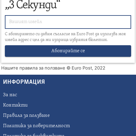
„3 Секунди“
С абонирането си давам съгласие на Euro Post да използва моя
имейл адрес с цел да ми изпраща избрания бюлетин.
Абонирайте се
Нашите правила за ползване
© Euro Post, 2022
ИНФОРМАЦИЯ
За нас
Контакти
Правила за ползване
Политика за поверителност