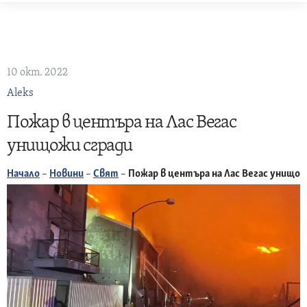
Skip
to
content
10 окт. 2022
Aleks
Пожар в центъра на Лас Вегас
унищожи сгради
Начало
–
Новини
–
Свят
–
Пожар в центъра на Лас Вегас унищож