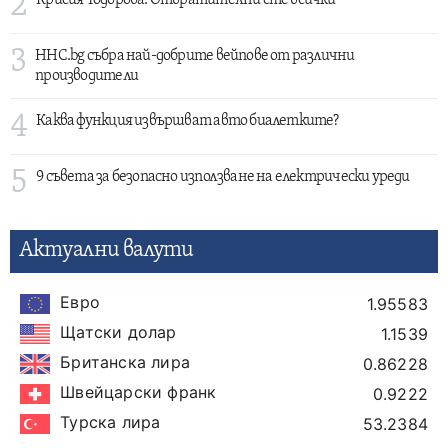
2
3
HHC.bg събра най-добрите вейпове от различни
производители
4
Каква функция извършват авто биалетките?
5
9 съвета за безопасно използване на електрически уреди
Актуални валути
Евро
1.95583
Щатски долар
1.1539
Британска лира
0.86228
Швейцарски франк
0.9222
Турска лира
53.2384