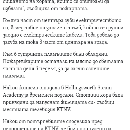
дишането на хората, които се опитвали да
избягат“, съобщиха от пожарната.
Голяма част от центъра губи електричеството
си, вследствие на запален стълб, който се срутил
заедно с електрическите кабели. Това довело до
загуба на тока в част от центъра на града.
Към 6 сутринта пламъците били овладяни.
Пожарникарите останали на място до светлата
част на деня в неделя, за да гасят огнените
пламъци.
Някои жители отидоха в Hollingsworth Steam
Academyза временен подслон. Стотици хора бяха
принудени да напуснат жилищата си- съобщи
местната телевизия KTNV.
Някои от потърпевшите споделиха пред
репортерите на KTNV, че били принудени да