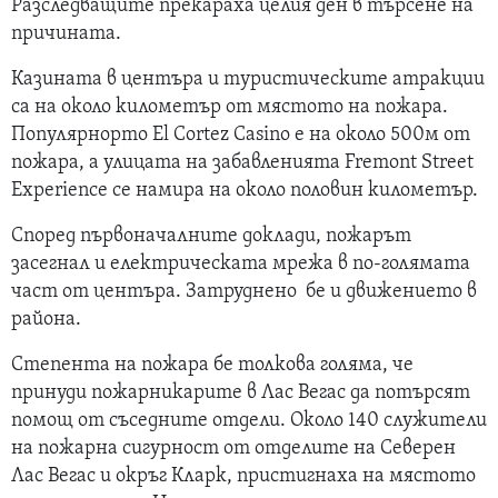
Разследващите прекараха целия ден в търсене на
причината.
Казината в центъра и туристическите атракции
са на около километър от мястото на пожара.
Популярнорто El Cortez Casino е на около 500м от
пожара, а улицата на забавленията Fremont Street
Experience се намира на около половин километър.
Според първоначалните доклади, пожарът
засегнал и електрическата мрежа в по-голямата
част от центъра. Затруднено бе и движението в
района.
Степента на пожара бе толкова голяма, че
принуди пожарникарите в Лас Вегас да потърсят
помощ от съседните отдели. Около 140 служители
на пожарна сигурност от отделите на Северен
Лас Вегас и окръг Кларк, пристигнаха на мястото