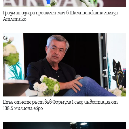
Гризман изигра прощален мач в Шампионската лига за
Атлетико
Епъл отчете ръст във Формула 1 след инвестиция от
138.5 милиона евро