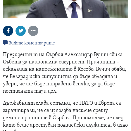
Вижте коментарите
Президентът на Сърбия Александър Вучич свика
Съвета за национална сигурност. Причината –
ескалация на напрежението в Косово. Вучич обяви,
че Белград иска ситуацията да бъде овладяна и
увери, че ще бъде направено всичко, за да бъде
постигната тази цел.
Държавният глава допълни, че НАТО и Европа са
гарантирали, че се използва насилие срещу
демонстрантите в Сърбия. Припомняме, че след
като беше арестуван полицейски служител, в цяло