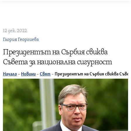
Skip
to
content
12 дек. 2022
Глория Георгиева
Президентът на Сърбия свиква
Съвета за национална сигурност
Начало
–
Новини
–
Свят
–
Президентът на Сърбия свиква Съвет