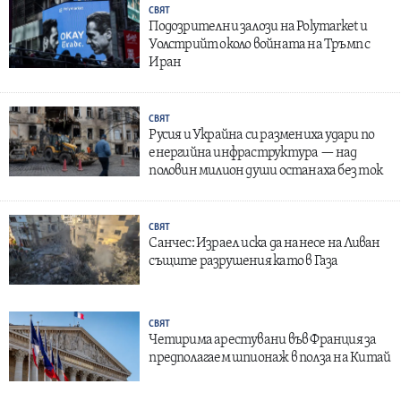
СВЯТ
Подозрителни залози на Polymarket и
Уолстрийт около войната на Тръмп с
Иран
СВЯТ
Русия и Украйна си размениха удари по
енергийна инфраструктура — над
половин милион души останаха без ток
СВЯТ
Санчес: Израел иска да нанесе на Ливан
същите разрушения като в Газа
СВЯТ
Четирима арестувани във Франция за
предполагаем шпионаж в полза на Китай