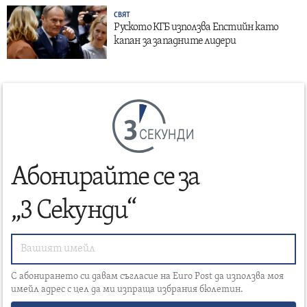
СВЯТ
Руското КГБ използва Епстийн като
капан за западните лидери
СЕКУНДИ
Абонирайте се за
„3 Секунди“
С абонирането си давам съгласие на Euro Post да използва моя
имейл адрес с цел да ми изпраща избрания бюлетин.