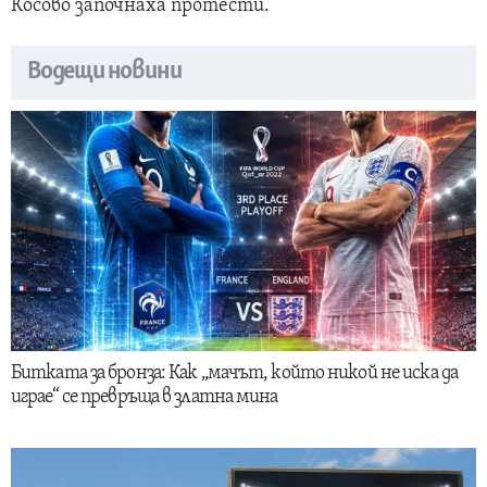
Косово започнаха протести.
Водещи новини
Битката за бронза: Как „мачът, който никой не иска да
играе“ се превръща в златна мина