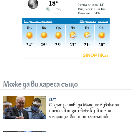
Може да ви хареса също
СВЯТ
Съдът решава за Младич: Адвокати
настояват за освобождаване на
умиращия военнопрестъпник