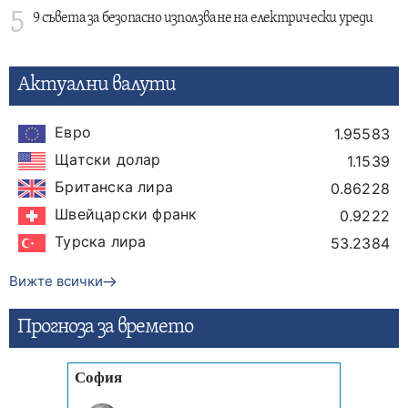
5
9 съвета за безопасно използване на електрически уреди
Актуални валути
Евро
1.95583
Щатски долар
1.1539
Британска лира
0.86228
Швейцарски франк
0.9222
Турска лира
53.2384
Вижте всички
Прогнозa за времето