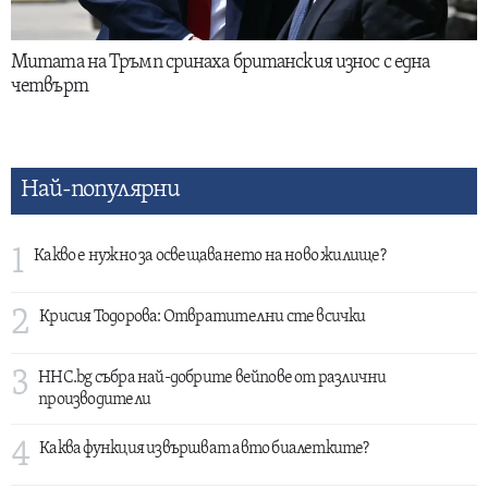
Митата на Тръмп сринаха британския износ с една
четвърт
Най-популярни
1
Какво е нужно за освещаването на ново жилище?
2
Крисия Тодорова: Отвратителни сте всички
3
HHC.bg събра най-добрите вейпове от различни
производители
4
Каква функция извършват авто биалетките?