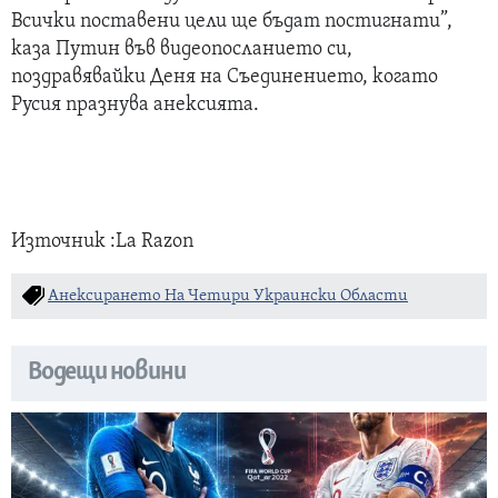
Всички поставени цели ще бъдат постигнати”,
каза Путин във видеопосланието си,
поздравявайки Деня на Съединението, когато
Русия празнува анексията.
Източник :La Razon
Анексирането На Четири Украински Области
Водещи новини