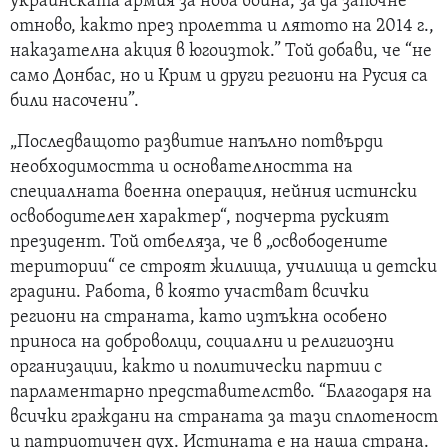
украинската армия за нова война, за да започне
отново, както през пролетта и лятото на 2014 г.,
наказателна акция в югоизток.” Той добави, че “не
само Донбас, но и Крим и други региони на Русия са
били насочени”.
„Последващото развитие напълно потвърди
необходимостта и основателността на
специалната военна операция, нейния истински
освободителен характер“, подчерта руският
президент. Той отбеляза, че в „освободените
територии“ се строят жилища, училища и детски
градини. Работа, в която участват всички
региони на страната, като изтъкна особено
приноса на доброволци, социални и религиозни
организации, както и политически партии с
парламентарно представителство. “Благодаря на
всички граждани на страната за тази сплотеност
и патриотичен дух. Истината е на наша страна.