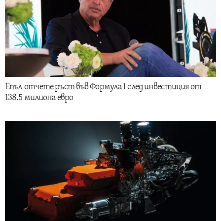
Епъл отчете ръст във Формула 1 след инвестиция от
138.5 милиона евро