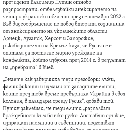
президент Владимир Путин отново
разпространи, отбелязвайки анексирането на
четири украински области през септември 2022 г.
Във видеообръщение по повод втората годишнина
от анексирането на украинските области
Донецк, Луганск, Херсон и Запорожие,
ръководителят на Кремъл каза, че Русия се е
опитала да постигне мирно уреждане на
конфликта, който избухна през 2014 г. в резултат
на „преврата“ в Киев.
„Знаете как завършиха тези преговори: лъжи,
фалшификации и измами от западните елити,
които през това време превърнаха Украйна в своя
колония, в плацдарм срещу Русия“, добави той.
Путин заклейми, че тези елити „разпалват
враждебност към всичко руско. Доставят оръжие,
изпращат наемници и съветници, подготвят