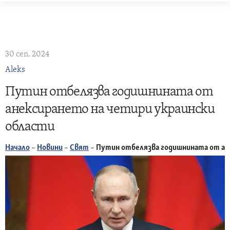
Skip
to
content
30 сеп. 2024
Aleks
Путин отбелязва годишнината от
анексирането на четири украински
области
Начало
–
Новини
–
Свят
–
Путин отбелязва годишнината от ан