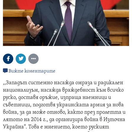
Вижте коментарите
,,Западът системно насажда омраза и радикален
национализъм, насажда враждебност към всичко
руско, доставя оръжие, изпраща наемници и
съветници, подготвя украинската армия за нова
война, за да може отново, както през пролетта и
лятото на 2014 г., да организира война в Източна
Украйна“. Това е мнението, което руският