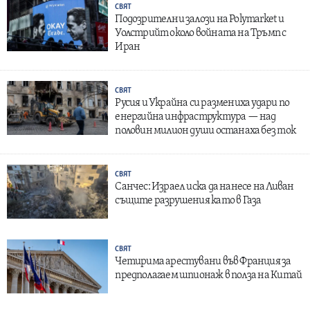
СВЯТ
Подозрителни залози на Polymarket и
Уолстрийт около войната на Тръмп с
Иран
СВЯТ
Русия и Украйна си размениха удари по
енергийна инфраструктура — над
половин милион души останаха без ток
СВЯТ
Санчес: Израел иска да нанесе на Ливан
същите разрушения като в Газа
СВЯТ
Четирима арестувани във Франция за
предполагаем шпионаж в полза на Китай