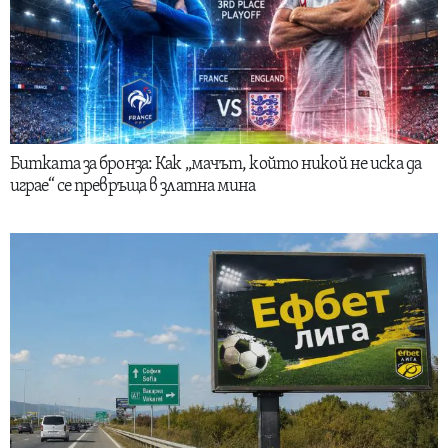
Битката за бронза: Как „мачът, който никой не иска да
играе“ се превръща в златна мина