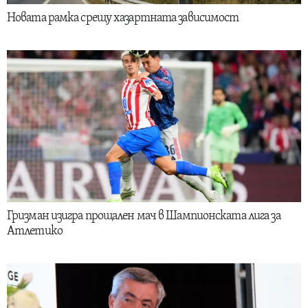
Новата рамка срещу хазартната зависимост
Гризман изигра прощален мач в Шампионската лига за
Атлетико