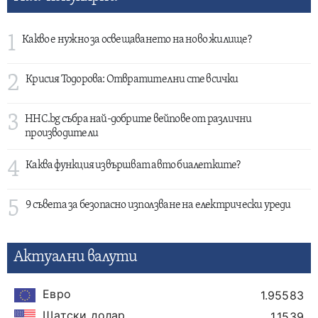
1
Какво е нужно за освещаването на ново жилище?
2
Крисия Тодорова: Отвратителни сте всички
3
HHC.bg събра най-добрите вейпове от различни
производители
4
Каква функция извършват авто биалетките?
5
9 съвета за безопасно използване на електрически уреди
Актуални валути
Евро
1.95583
Щатски долар
1.1539