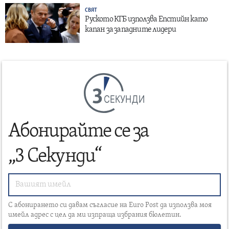
СВЯТ
Руското КГБ използва Епстийн като
капан за западните лидери
СЕКУНДИ
Абонирайте се за
„3 Секунди“
С абонирането си давам съгласие на Euro Post да използва моя
имейл адрес с цел да ми изпраща избрания бюлетин.