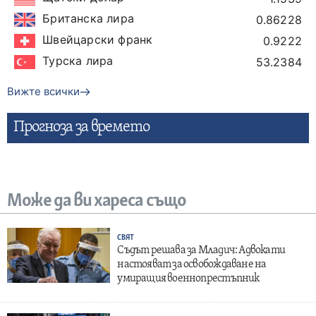
Британска лира
0.86228
Швейцарски франк
0.9222
Турска лира
53.2384
Вижте всички
Прогнозa за времето
Може да ви хареса също
СВЯТ
Съдът решава за Младич: Адвокати
настояват за освобождаване на
умиращия военнопрестъпник