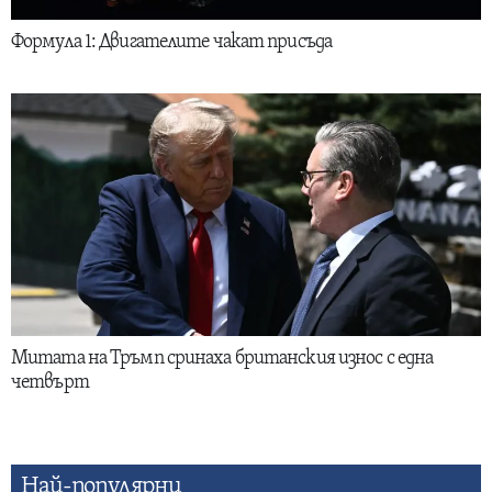
Формула 1: Двигателите чакат присъда
Митата на Тръмп сринаха британския износ с една
четвърт
Най-популярни