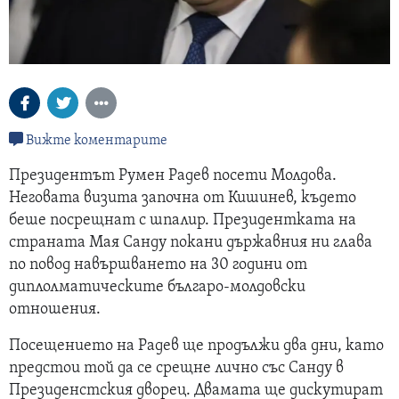
Вижте коментарите
Президентът Румен Радев посети Молдова.
Неговата визита започна от Кишинев, където
беше посрещнат с шпалир. Президентката на
страната Мая Санду покани държавния ни глава
по повод навършването на 30 години от
диплолматическите българо-молдовски
отношения.
Посещението на Радев ще продължи два дни, като
предстои той да се срещне лично със Санду в
Президенстския дворец. Двамата ще дискутират