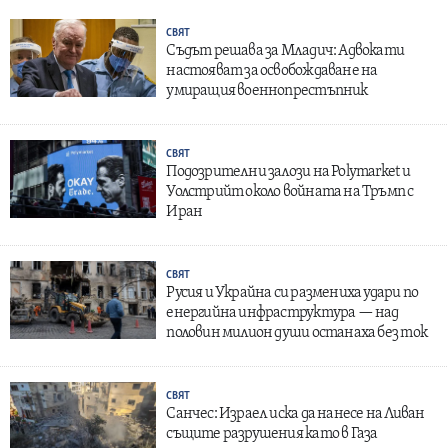
СВЯТ
Съдът решава за Младич: Адвокати
настояват за освобождаване на
умиращия военнопрестъпник
СВЯТ
Подозрителни залози на Polymarket и
Уолстрийт около войната на Тръмп с
Иран
СВЯТ
Русия и Украйна си размениха удари по
енергийна инфраструктура — над
половин милион души останаха без ток
СВЯТ
Санчес: Израел иска да нанесе на Ливан
същите разрушения като в Газа