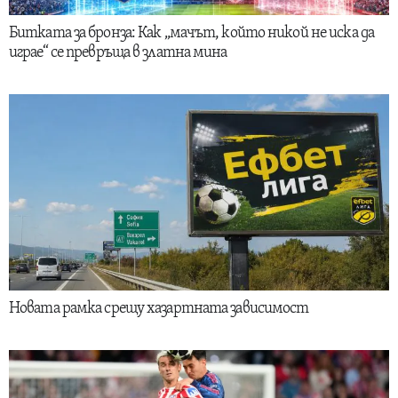
Битката за бронза: Как „мачът, който никой не иска да
играе“ се превръща в златна мина
Новата рамка срещу хазартната зависимост