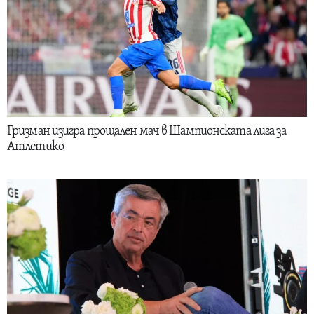
Гризман изигра прощален мач в Шампионската лига за
Атлетико