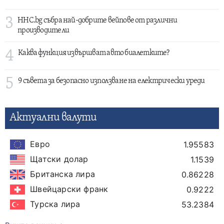
3
HHC.bg събра най-добрите вейпове от различни
производители
4
Каква функция извършват авто биалетките?
5
9 съвета за безопасно използване на електрически уреди
Актуални валути
Евро
1.95583
Щатски долар
1.1539
Британска лира
0.86228
Швейцарски франк
0.9222
Турска лира
53.2384