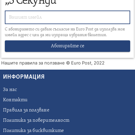
„3 Секунди“
С абонирането си давам съгласие на Euro Post да използва моя
имейл адрес с цел да ми изпраща избрания бюлетин.
Абонирайте се
Нашите правила за ползване
© Euro Post, 2022
ИНФОРМАЦИЯ
За нас
Контакти
Правила за ползване
Политика за поверителност
Политика за бисквитките