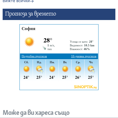
Вижте всички
Прогнозa за времето
Може да ви хареса също