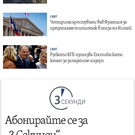
СВЯТ
Четирима арестувани във Франция за
предполагаем шпионаж в полза на Китай
СВЯТ
Руското КГБ използва Епстийн като
капан за западните лидери
СЕКУНДИ
Абонирайте се за