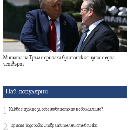
Митата на Тръмп сринаха британския износ с една
четвърт
Най-популярни
1
Какво е нужно за освещаването на ново жилище?
2
Крисия Тодорова: Отвратителни сте всички