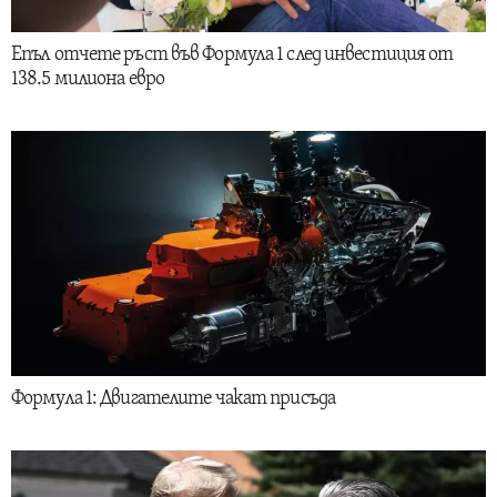
Епъл отчете ръст във Формула 1 след инвестиция от
138.5 милиона евро
Формула 1: Двигателите чакат присъда