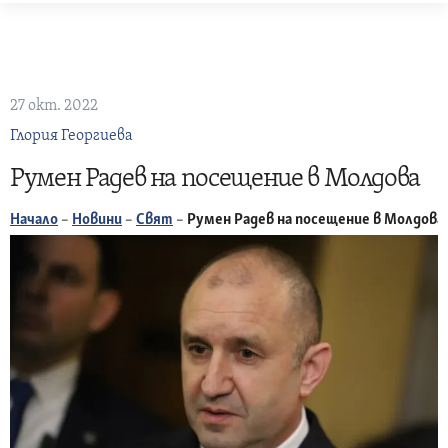
Skip
to
content
27 окт. 2022
Глория Георгиева
Румен Радев на посещение в Молдова
Начало
–
Новини
–
Свят
–
Румен Радев на посещение в Молдова