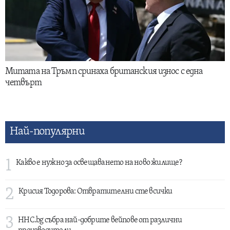
Митата на Тръмп сринаха британския износ с една
четвърт
Най-популярни
1
Какво е нужно за освещаването на ново жилище?
2
Крисия Тодорова: Отвратителни сте всички
3
HHC.bg събра най-добрите вейпове от различни