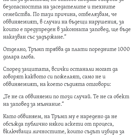
безопасността на заседателите и техните
семейства. По тази причина, отбелязвам, че
обвиняемият, в случаи на бъдещи нарушения, за
които е предупреден в законната заповед, ще бъде
наказван със задържане.“
Отделно, Тръмп трябва да плати поредните 1000
долара глоба.
Според защитата, всички останали могат да
говорят каквото си пожелаят, само не и
обвиняемият, на което съдията отговори:
„Те не са обвиняеми по този случай. Те не са обект
на заповед за мълчание.“
Като обвиняем, на Тръмп му е наредено да не
обсъжда публично някои аскети от процеса,
включващи личностите, които съдът избира за