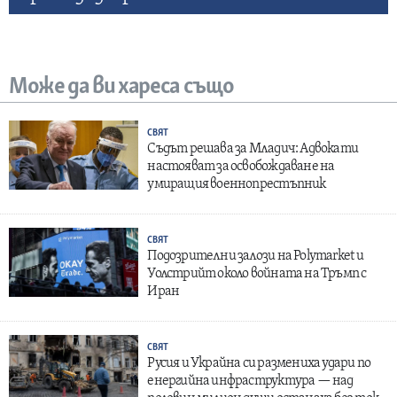
Може да ви хареса също
СВЯТ
Съдът решава за Младич: Адвокати
настояват за освобождаване на
умиращия военнопрестъпник
СВЯТ
Подозрителни залози на Polymarket и
Уолстрийт около войната на Тръмп с
Иран
СВЯТ
Русия и Украйна си размениха удари по
енергийна инфраструктура — над