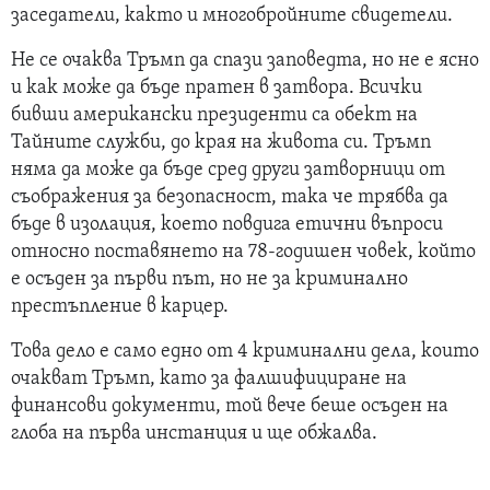
заседатели, както и многобройните свидетели.
Не се очаква Тръмп да спази заповедта, но не е ясно
и как може да бъде пратен в затвора. Всички
бивши американски президенти са обект на
Тайните служби, до края на живота си. Тръмп
няма да може да бъде сред други затворници от
съображения за безопасност, така че трябва да
бъде в изолация, което повдига етични въпроси
относно поставянето на 78-годишен човек, който
е осъден за първи път, но не за криминално
престъпление в карцер.
Това дело е само едно от 4 криминални дела, които
очакват Тръмп, като за фалшифициране на
финансови документи, той вече беше осъден на
глоба на първа инстанция и ще обжалва.