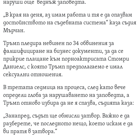
наруши още веднъж заповедта.
„В края на деня, аз имам работа и тя е да опазвам
достойнството на съдебната система“ каза съдия
Мърчан.
Тръмп пледира невинен по 34 обвинения за
фалшифициране на бизнес документи, за да се
прикрие плащане към порноактрисата Стомри
Даниелс, с която Тръмп предполагаемо е имал
сексуални отношения.
В третата седмица на процеса, след като вече
определи глоба за нарушаването на заповедта, а
Тръмп отново избира да не я спазва, съдията каза:
„Занапред, съдът ще обмисли затвор. Важно е да
разберете, че последното нещо, което искам е да
ви пратя в затвора.“