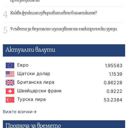
производители
4
Каква функция извършват авто биалетките?
5
9 съвета за безопасно използване на електрически уреди
Актуални валути
Евро
1.95583
Щатски долар
1.1539
Британска лира
0.86228
Швейцарски франк
0.9222
Турска лира
53.2384
Вижте всички
Прогнозa за времето