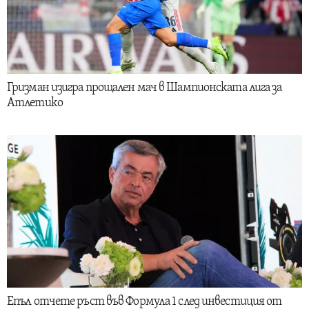
Гризман изигра прощален мач в Шампионската лига за
Атлетико
Епъл отчете ръст във Формула 1 след инвестиция от