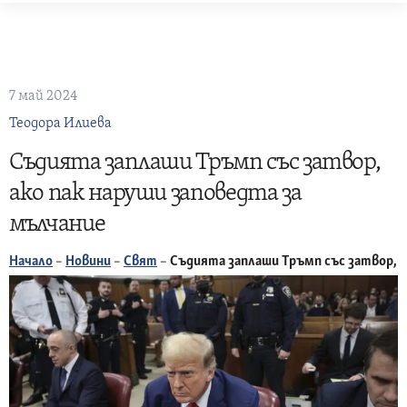
Skip
to
content
7 май 2024
Теодора Илиева
Съдията заплаши Тръмп със затвор,
ако пак наруши заповедта за
мълчание
Начало
–
Новини
–
Свят
–
Съдията заплаши Тръмп със затвор, а