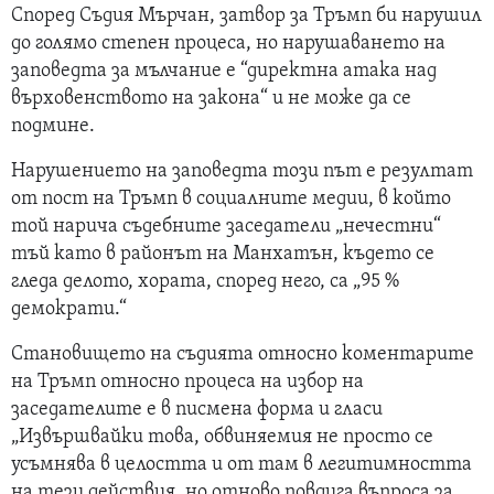
Според Съдия Мърчан, затвор за Тръмп би нарушил
до голямо степен процеса, но нарушаването на
заповедта за мълчание е “директна атака над
върховенството на закона“ и не може да се
подмине.
Нарушението на заповедта този път е резултат
от пост на Тръмп в социалните медии, в който
той нарича съдебните заседатели „нечестни“
тъй като в районът на Манхатън, където се
гледа делото, хората, според него, са „95 %
демократи.“
Становището на съдията относно коментарите
на Тръмп относно процеса на избор на
заседателите е в писмена форма и гласи
„Извършвайки това, обвиняемия не просто се
усъмнява в целостта и от там в легитимността
на тези действия, но отново повдига въпроса за