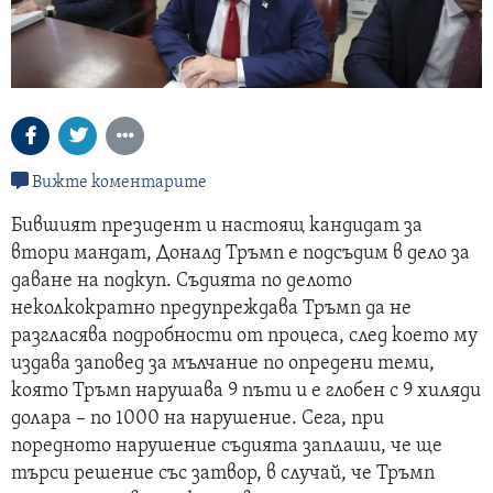
Вижте коментарите
Бившият президент и настоящ кандидат за
втори мандат, Доналд Тръмп е подсъдим в дело за
даване на подкуп. Съдията по делото
неколкократно предупреждава Тръмп да не
разгласява подробности от процеса, след което му
издава заповед за мълчание по опредени теми,
която Тръмп нарушава 9 пъти и е глобен с 9 хиляди
долара – по 1000 на нарушение. Сега, при
поредното нарушение съдията заплаши, че ще
търси решение със затвор, в случай, че Тръмп