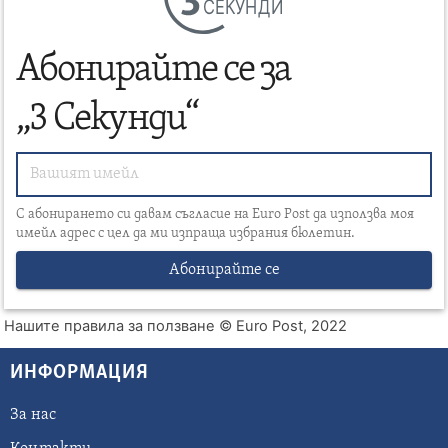
СЕКУНДИ
Абонирайте се за
„3 Секунди“
С абонирането си давам съгласие на Euro Post да използва моя
имейл адрес с цел да ми изпраща избрания бюлетин.
Абонирайте се
Нашите правила за ползване
© Euro Post, 2022
ИНФОРМАЦИЯ
За нас