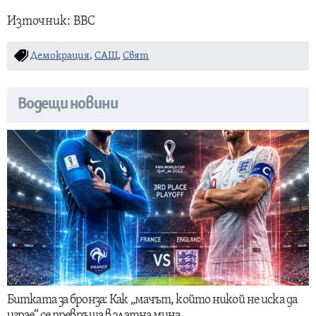
Източник: BBC
Демокрация
,
САЩ
,
Свят
Водещи новини
Битката за бронза: Как „мачът, който никой не иска да
играе“ се превръща в златна мина