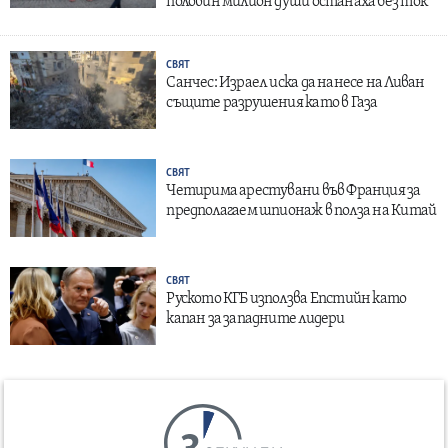
половин милион души останаха без ток
СВЯТ
Санчес: Израел иска да нанесе на Ливан
същите разрушения като в Газа
СВЯТ
Четирима арестувани във Франция за
предполагаем шпионаж в полза на Китай
СВЯТ
Руското КГБ използва Епстийн като
капан за западните лидери