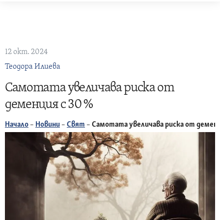
Skip
to
content
12 окт. 2024
Теодора Илиева
Самотата увеличава риска от
деменция с 30 %
Начало
–
Новини
–
Свят
–
Самотата увеличава риска от деменц