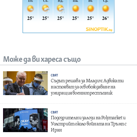
Може да ви хареса също
СВЯТ
Съдът решава за Младич: Адвокати
настояват за освобождаване на
умиращия военнопрестъпник
СВЯТ
Подозрителни залози на Polymarket и
Уолстрийт около войната на Тръмп с
Иран