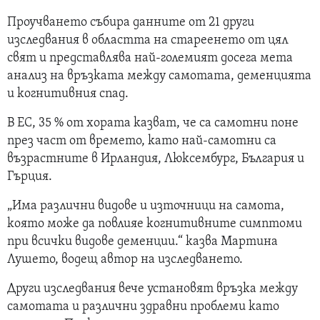
Проучването събира данните от 21 други
изследвания в областта на стареенето от цял
свят и представлява най-големият досега мета
анализ на връзката между самотата, деменцията
и когнитивния спад.
В ЕС, 35 % от хората казват, че са самотни поне
през част от времето, като най-самотни са
възрастните в Ирландия, Люксембург, България и
Гърция.
„Има различни видове и източници на самота,
която може да повлияе когнитивните симптоми
при всички видове деменции.“ казва Мартина
Лушето, водещ автор на изследването.
Други изследвания вече установят връзка между
самотата и различни здравни проблеми като