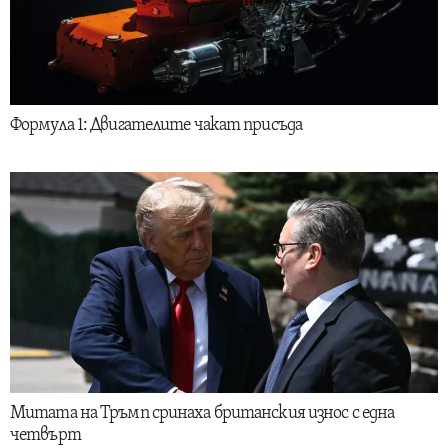
Формула 1: Двигателите чакат присъда
Митата на Тръмп сринаха британския износ с една
четвърт