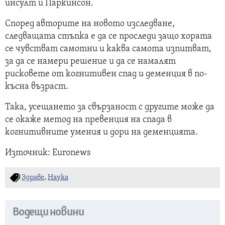
инсулт и Паркинсон.
Според авторите на новото изследване,
следващата стъпка е да се проследи защо хората
се чувстват самотни и каква самота изпитват,
за да се намери решение и да се намалят
рисковете от когнитивен спад и деменция в по-
късна възраст.
Така, усещането за свързаност с другите може да
се окаже метод на превенция на спада в
когнитивните умения и дори на деменцията.
Източник: Euronews
Здраве
,
Наука
Водещи новини