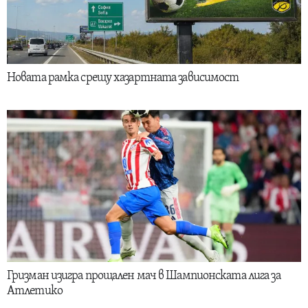
Новата рамка срещу хазартната зависимост
Гризман изигра прощален мач в Шампионската лига за
Атлетико