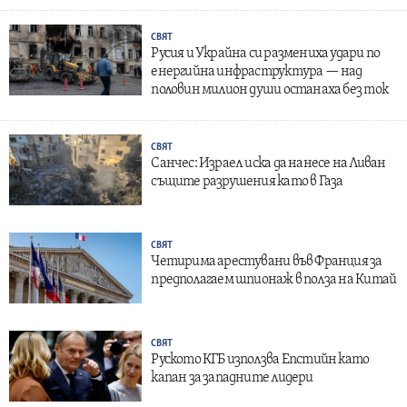
СВЯТ
Русия и Украйна си размениха удари по
енергийна инфраструктура — над
половин милион души останаха без ток
СВЯТ
Санчес: Израел иска да нанесе на Ливан
същите разрушения като в Газа
СВЯТ
Четирима арестувани във Франция за
предполагаем шпионаж в полза на Китай
СВЯТ
Руското КГБ използва Епстийн като
капан за западните лидери