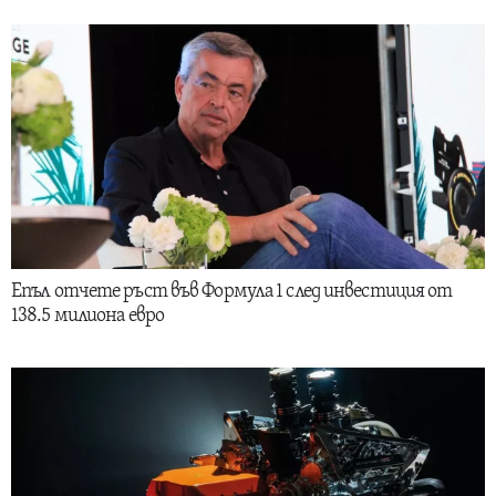
Епъл отчете ръст във Формула 1 след инвестиция от
138.5 милиона евро