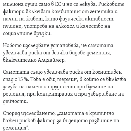
милиона души само в ЕС и не се лекува. Рисковите
фактори включват комбинация от генетика и
начин на живот, като физическа активност,
пушене, употреба на алкохол и качество на
социалните връзки.
Новото изследване установява, че самотата
увеличава риска от всички видове деменция,
включително Алцхаймер.
Самотата също увеличава риска от когнитивен
спад с 15 %. Това е общ термин, в който се включва
загуба на памет и трудности при вземане на
решения, при концентрация и при завършване на
дейности.
Според изследването, „самотата е критично
важен рисков фактор за бъдещото развитие на
деменция“.