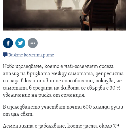
Вижте коментарите
Ново изследване, което е най-големият досега
анализ на връзката между самотата, депресията
и спада в когнитивните способности, показва, че
самотата в средата на живота се свързва с 30 %
увеличение на риска от деменция.
В изследването участват почти 600 хиляди души
от цял свят.
Деменцията е заболяване, което засяга около 7.9