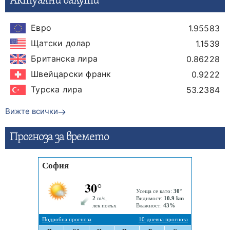
Актуални валути
Евро
1.95583
Щатски долар
1.1539
Британска лира
0.86228
Швейцарски франк
0.9222
Турска лира
53.2384
Вижте всички
Прогнозa за времето