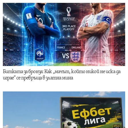
Битката за бронза: Как „мачът, който никой не иска да
играе“ се превръща в златна мина