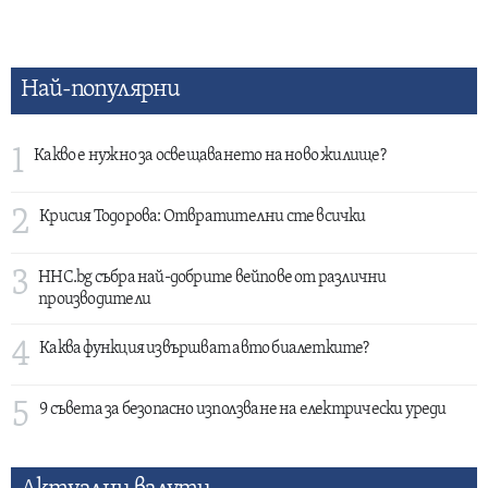
Най-популярни
1
Какво е нужно за освещаването на ново жилище?
2
Крисия Тодорова: Отвратителни сте всички
3
HHC.bg събра най-добрите вейпове от различни
производители
4
Каква функция извършват авто биалетките?
5
9 съвета за безопасно използване на електрически уреди