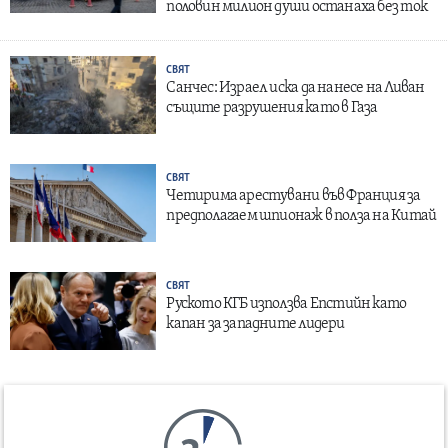
половин милион души останаха без ток
СВЯТ
Санчес: Израел иска да нанесе на Ливан
същите разрушения като в Газа
СВЯТ
Четирима арестувани във Франция за
предполагаем шпионаж в полза на Китай
СВЯТ
Руското КГБ използва Епстийн като
капан за западните лидери