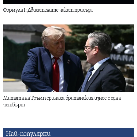
Формула 1: Двигателите чакат присъда
Митата на Тръмп сринаха британския износ с една
четвърт
Най-популярни