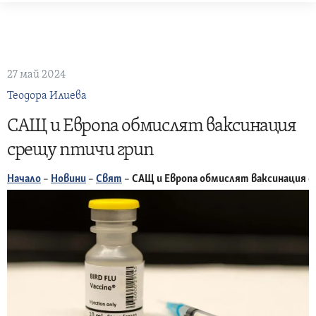
Skip
to
content
27 май 2024
Теодора Илиева
САЩ и Европа обмислят ваксинация
срещу птичи грип
Начало
–
Новини
–
Свят
–
САЩ и Европа обмислят ваксинация с