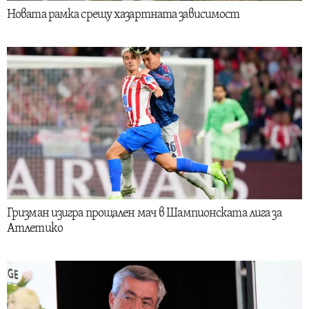
Новата рамка срещу хазартната зависимост
Гризман изигра прощален мач в Шампионската лига за
Атлетико