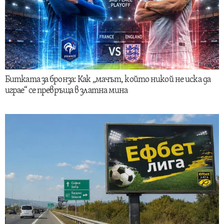
Битката за бронза: Как „мачът, който никой не иска да
играе“ се превръща в златна мина