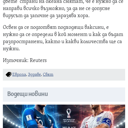
двете страни на океана смятат, че е нужно да се
направи всичко възможно, за да не се допусне
вирусът да започне да заразява хора.
Освен да се подготвят подходящи ваксини, е
нужно да се определи в кой момент и как да бъдат
разпространени, както и какви количества ще са
нужни.
Източник: Reuters
Европа
,
Здраве
,
Свят
Водещи новини