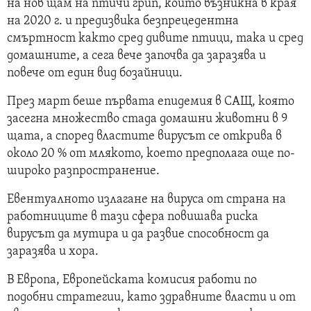
на нов щам на птичи грип, който възникна в края
на 2020 г. и предизвика безпрецедентна
смъртност както сред дивите птици, така и сред
домашните, а сега вече започва да заразява и
повече от един вид бозайници.
През март беше първата епидемия в САЩ, която
засегна множество стада домашни животни в 9
щата, а според властите вирусът се открива в
около 20 % от млякото, което предполага още по-
широко разпространение.
Евентуалното излагане на вируса от страна на
работниците в тази сфера повишава риска
вирусът да мутира и да развие способност да
заразява и хора.
В Европа, Европейската комисия работи по
подобни стратегии, като здравните власти и от