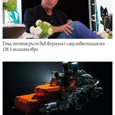
Епъл отчете ръст във Формула 1 след инвестиция от
138.5 милиона евро