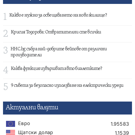
1
Какво е нужно за освещаването на ново жилище?
2
Крисия Тодорова: Отвратителни сте всички
3
HHC.bg събра най-добрите вейпове от различни
производители
4
Каква функция извършват авто биалетките?
5
9 съвета за безопасно използване на електрически уреди
Актуални валути
Евро
1.95583
Щатски долар
1.1539