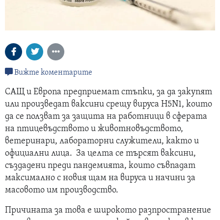
Вижте коментарите
САЩ и Европа предприемат стъпки, за да закупят
или произведат ваксини срещу вируса H5N1, които
да се ползват за защита на работници в сферата
на птицевъдството и животновъдството,
ветеринари, лабораторни служители, както и
официални лица. За целта се търсят ваксини,
създадени преди пандемията, които съвпадат
максимално с новия щам на вируса и начини за
масовото им производство.
Причината за това е широкото разпространение