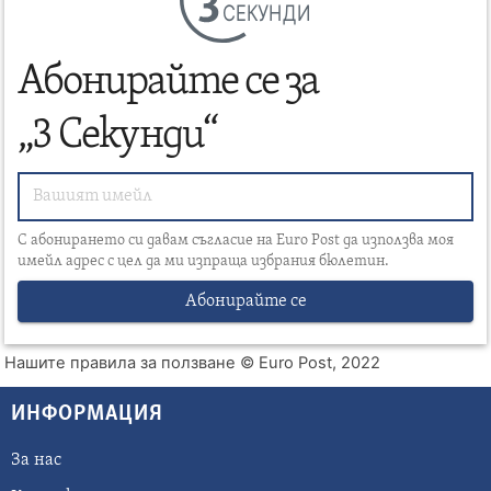
СЕКУНДИ
Абонирайте се за
„3 Секунди“
С абонирането си давам съгласие на Euro Post да използва моя
имейл адрес с цел да ми изпраща избрания бюлетин.
Абонирайте се
Нашите правила за ползване
© Euro Post, 2022
ИНФОРМАЦИЯ
За нас