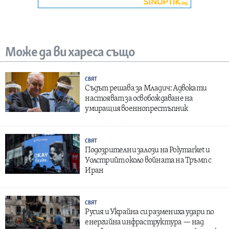
Може да ви хареса също
СВЯТ
Съдът решава за Младич: Адвокати
настояват за освобождаване на
умиращия военнопрестъпник
СВЯТ
Подозрителни залози на Polymarket и
Уолстрийт около войната на Тръмп с
Иран
СВЯТ
Русия и Украйна си размениха удари по
енергийна инфраструктура — над