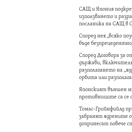
САЩ и Япония подкре
използването и разра
посланика на САЩ в 
Според нея „всяко по
бъде безпрецедентно,
Според Договора за о
държави, включителн
разполагането на „яд
орбита или разполага
Японският външен ми
противниците са се с
Томас-Грийнфийлд при
забранят ядрените о
допринесат повече ст