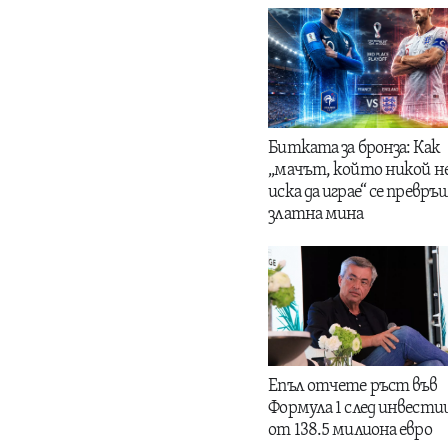
Битката за бронза: Как
„мачът, който никой н
иска да играе“ се превръщ
златна мина
Епъл отчете ръст във
Формула 1 след инвести
от 138.5 милиона евро