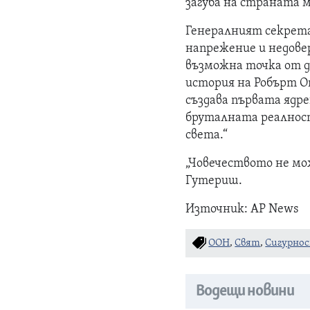
загуба на страната м
Генералният секрета
напрежение и недовер
възможна точка от д
история на Робърт О
създава първата ядре
бруталната реалност
света.“
„Човечеството не мо
Гутериш.
Източник: AP News
ООН
,
Свят
,
Сигурно
Водещи новини