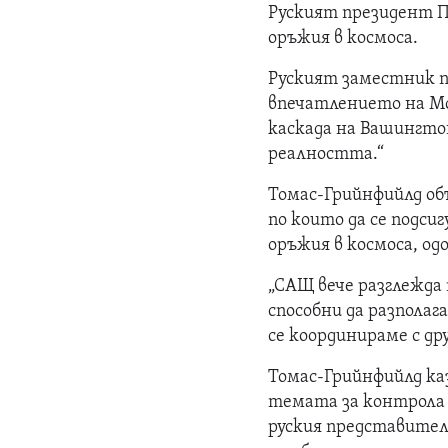
Руският президент Пу
оръжия в космоса.
Руският заместник п
впечатлението на Мос
каскада на Вашингто
реалността.“
Томас-Грийнфийлд об
по които да се подси
оръжия в космоса, одо
„САЩ вече разглежда 
способни да разпола
се координираме с др
Томас-Грийнфийлд каз
темата за контрола н
руския представител 