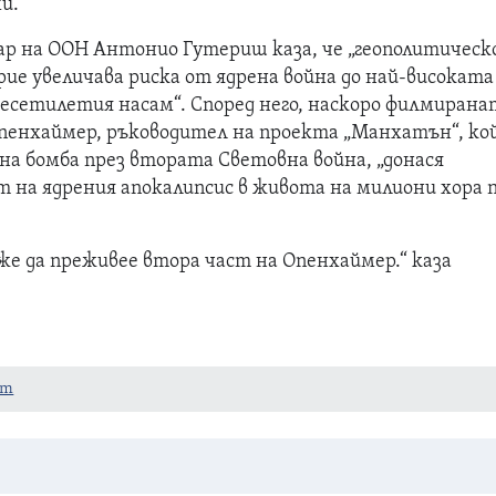
и.“
р на ООН Антонио Гутериш каза, че „геополитичес
ие увеличава риска от ядрена война до най-високата
есетилетия насам“. Според него, наскоро филмирана
пенхаймер, ръководител на проекта „Манхатън“, к
на бомба през втората Световна война, „донася
 на ядрения апокалипсис в живота на милиони хора 
же да преживее втора част на Опенхаймер.“ каза
ст