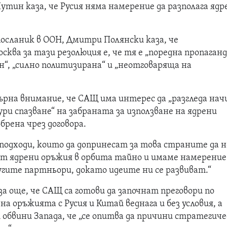
тин каза, че Русия няма намерение да разполага ядр
осланик в ООН, Дмитри Полянски каза, че
ква за тази резолюция е, че тя е „поредна пропаган
н“, „силно политизирана“ и „неотговаряща на
ърна внимание, че САЩ има интерес да „разгледа нач
гури спазване“ на забраната за използване на ядрени
брена чрез договора.
подходи, които да допринесат за това страните да н
гат ядрени оръжия в орбита тайно и имаме намерение
угите партньори, докато идеите ни се развиват.“
а още, че САЩ са готови да започнат преговори по
а оръжията с Русия и Китай веднага и без условия, а
обвини Запада, че „се опитва да причини стратегиче