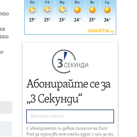
кото
та
ойто
по
СЕКУНДИ
Абонирайте се за
„3 Секунди“
С абонирането си давам съгласие на Euro
Post да използва моя имейл адрес с цел да ми