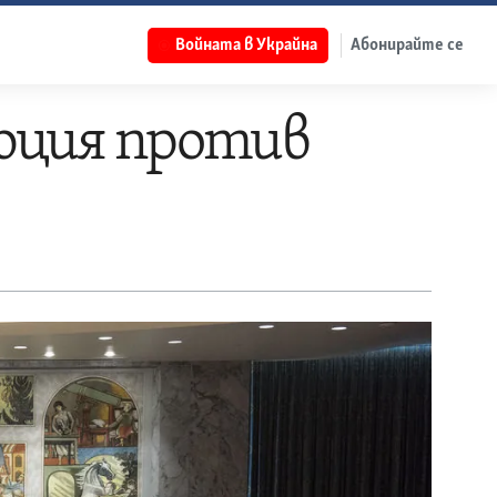
Войната в Украйна
Абонирайте се
юция против