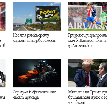
Новата рамка срещу
Гризман изигра проща
е
хазартната зависимост
мач в Шампионската 
а в
за Атлетико
Формула 1: Двигателите
Митата на Тръмп ср
ция
чакат присъда
британския износ с е
четвърт