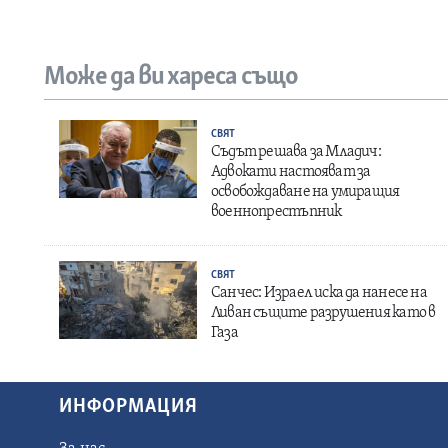
Може да ви хареса също
СВЯТ
Съдът решава за Младич:
Адвокати настояват за
освобождаване на умиращия
военнопрестъпник
СВЯТ
Санчес: Израел иска да нанесе на
Ливан същите разрушения като в
Газа
ИНФОРМАЦИЯ