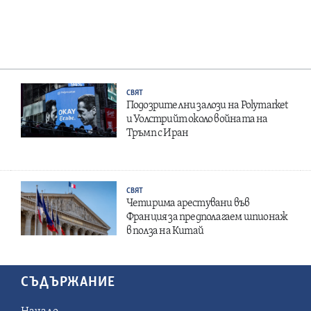
СВЯТ
Подозрителни залози на Polymarket
и Уолстрийт около войната на
Тръмп с Иран
СВЯТ
Четирима арестувани във
Франция за предполагаем шпионаж
в полза на Китай
СЪДЪРЖАНИЕ