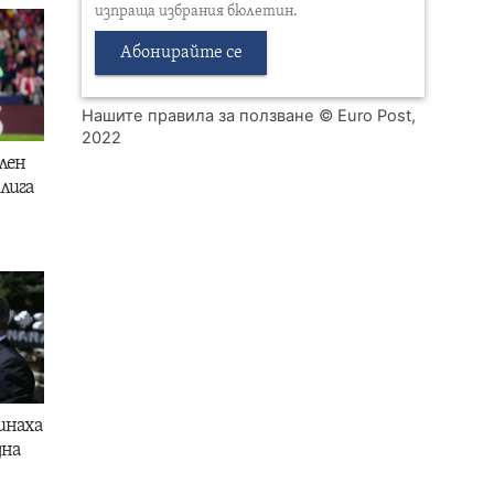
изпраща избрания бюлетин.
Абонирайте се
Нашите правила за ползване
© Euro Post,
2022
лен
лига
инаха
дна