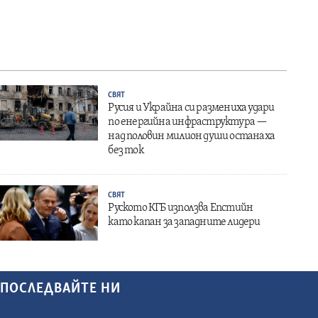
СВЯТ
Русия и Украйна си размениха удари
по енергийна инфраструктура —
над половин милион души останаха
без ток
СВЯТ
Руското КГБ използва Епстийн
като капан за западните лидери
ПОСЛЕДВАЙТЕ НИ