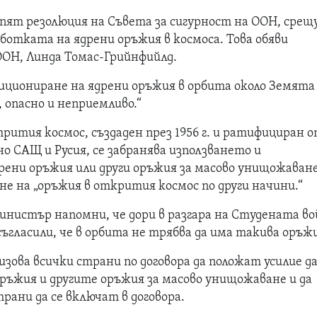
пят резолюция на Съвета за сигурност на ООН, срещ
ботката на ядрени оръжия в космоса. Това обяви
ООН, Линда Томас-Грийнфийлд.
зициониране на ядрени оръжия в орбита около Земята
 опасно и неприемливо.“
трития космос, създаден през 1956 г. и ратифициран о
о САЩ и Русия, се забранява използването и
рени оръжия или други оръжия за масово унищожаване
не на „оръжия в открития космос по други начини.“
нистър напомни, че дори в разгара на Студената во
ъгласили, че в орбита не трябва да има такива оръж
зова всички страни по договора да положат усилие д
ръжия и другите оръжия за масово унищожаване и да
рани да се включат в договора.