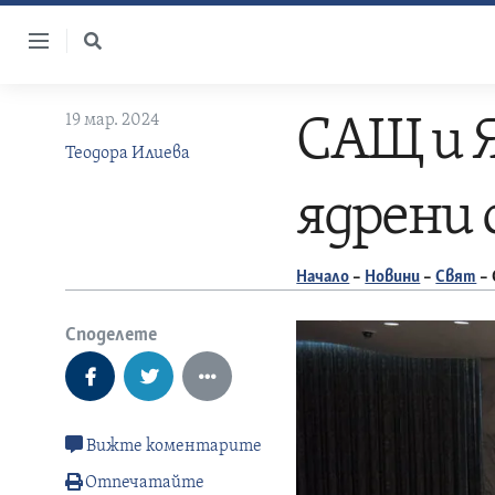
Skip
to
content
19 мар. 2024
САЩ и 
Теодора Илиева
ядрени 
Начало
–
Новини
–
Свят
–
Споделете
Вижте коментарите
Отпечатайте