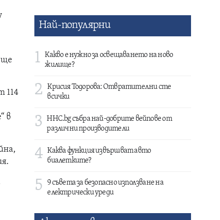
у
Най-популярни
1
Какво е нужно за освещаването на ново
 ще
жилище?
2
Крисия Тодорова: Отвратителни сте
т 114
всички
“ в
3
HHC.bg събра най-добрите вейпове от
различни производители
йна,
4
Каква функция извършват авто
биалетките?
ия.
а
5
9 съвета за безопасно използване на
електрически уреди