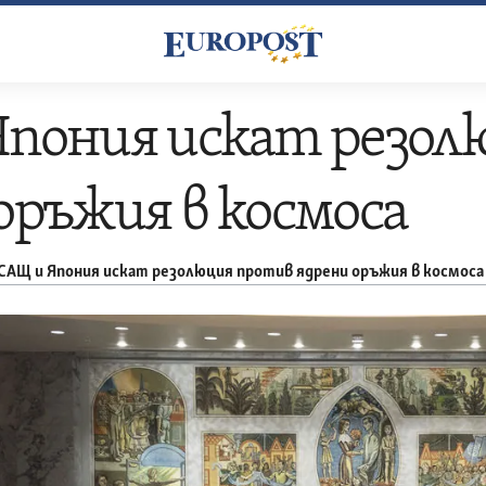
Япония искат резол
оръжия в космоса
САЩ и Япония искат резолюция против ядрени оръжия в космоса