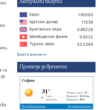
Актуални валути
ени
Евро
1.95583
Щатски долар
1.1539
дна
Британска лира
0.86228
Швейцарски франк
0.9222
Турска лира
53.2384
ини,
Вижте всички
Прогнозa за времето
е са
 да
ска