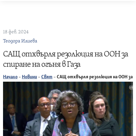
Skip
to
content
18 фев. 2024
Теодора Илиева
САЩ отхвърля резолюция на ООН за
спиране на огъня в Газа
Начало
–
Новини
–
Свят
–
САЩ отхвърля резолюция на ООН за сп