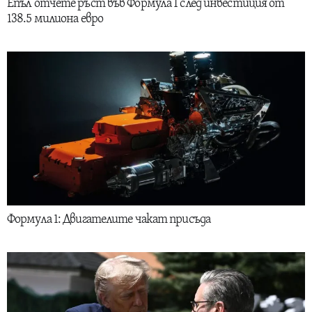
Епъл отчете ръст във Формула 1 след инвестиция от
138.5 милиона евро
Формула 1: Двигателите чакат присъда