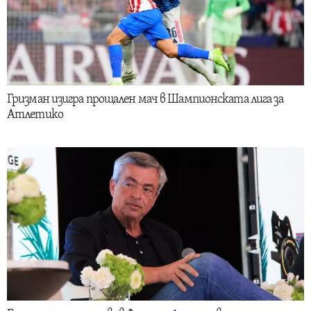
Гризман изигра прощален мач в Шампионската лига за
Атлетико