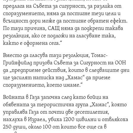
предлага на Съвета за сигурност, за разлика от
споразумението, няма да постигне тези цели и
всъщност дори може да постигне обратен ефект.
По тази причина, САЩ няма да подкрепи такава
резолюция, ако се подложи на гласуване така,
както е оформена сега.“
Вместо да гласува тази резолюция, Томас-
Грийнфийлд призова Съвета за Сигурност на ООН
да „предприеме действия, които в следващите дни
ще засилят натиска над „Хамас“ да приеме
споразумението, което имаме.“
Войната в Газа започна след като бойци на
обявената за терористична група „Хамас“, която
управлява Газа от почти две десетилетия,
нахлуха в Израел, убиха 1200 цивилни и отвлякоха
250 души, около 100 от които все още са в