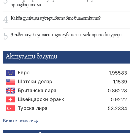
3
производители
4
Каква функция извършват авто биалетките?
5
9 съвета за безопасно използване на електрически уреди
Актуални валути
Евро
1.95583
Щатски долар
1.1539
Британска лира
0.86228
Швейцарски франк
0.9222
Турска лира
53.2384
Вижте всички