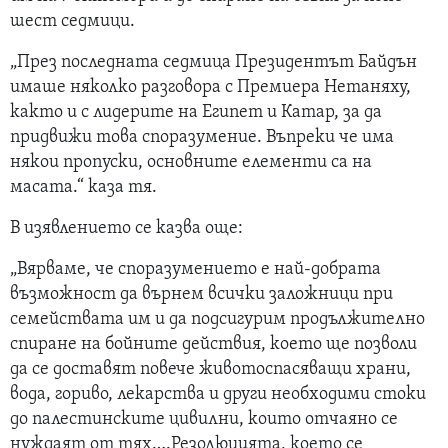
шест седмици.
„През последната седмица Президентът Байдън
имаше няколко разговора с Премиера Нетаняху,
както и с лидерите на Египет и Катар, за да
придвижи това споразумение. Въпреки че има
някои пропуски, основните елементи са на
масата.“ каза тя.
В изявлението се казва още:
„Вярваме, че споразумението е най-добрата
възможност да върнем всички заложници при
семействата им и да подсигурим продължително
спиране на бойните действия, което ще позволи
да се доставят повече животоспасяващи храни,
вода, гориво, лекарства и други необходими стоки
до палестинските цивилни, които отчаяно се
нуждаят от тях….Резолюцията, което се