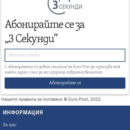
СЕКУНДИ
Абонирайте се за
„3 Секунди“
С абонирането си давам съгласие на Euro Post да използва моя
имейл адрес с цел да ми изпраща избрания бюлетин.
Абонирайте се
Нашите правила за ползване
© Euro Post, 2022
ИНФОРМАЦИЯ
За нас