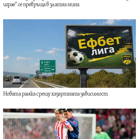
играе“ се превръща в златна мина
Новата рамка срещу хазартната зависимост