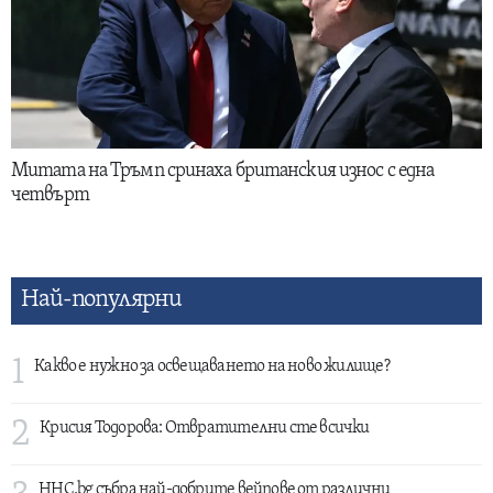
Митата на Тръмп сринаха британския износ с една
четвърт
Най-популярни
1
Какво е нужно за освещаването на ново жилище?
2
Крисия Тодорова: Отвратителни сте всички
HHC.bg събра най-добрите вейпове от различни