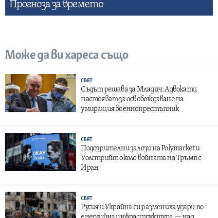
Прогнозa за времето
Може да ви хареса също
СВЯТ
Съдът решава за Младич: Адвокати
настояват за освобождаване на
умиращия военнопрестъпник
СВЯТ
Подозрителни залози на Polymarket и
Уолстрийт около войната на Тръмп с
Иран
СВЯТ
Русия и Украйна си размениха удари по
енергийна инфраструктура — над