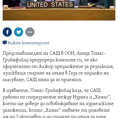
Вижте коментарите
Представителят на САЩ в ООН, Линда Томас-
Грийнфийлд предупреди колегите си, че ако
оформеното от Алжир предложение за резолюция,
изискваща спиране на огъня в Газа се подложи на
гласуване, САЩ няма да го приемат.
В изявление, Томас-Грийнфийлд каза, че САЩ
работи по споразумение между Израел и „Хамас“,
което ще доведе до освобождаване на израелските
заложници, които „Хамас“ отвлече от домовете
им на 7 октомври и до спиране на огъня за поне