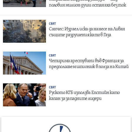
половин милион души останаха без ток
СВЯТ
Санчес: Израел иска да нанесе на Ливан
същите разрушения като в Газа
СВЯТ
Четирима арестувани във Франция за
предполагаем шпионаж в полза на Китай
СВЯТ
Руското КГБ използва Епстийн като
капан за западните лидери