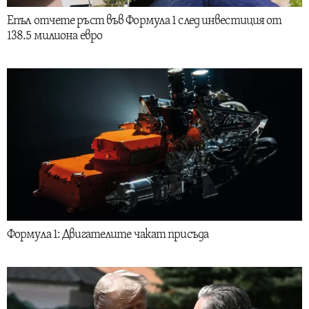
Епъл отчете ръст във Формула 1 след инвестиция от
138.5 милиона евро
Формула 1: Двигателите чакат присъда