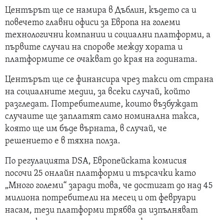
Центърът ще се намира в Дъблин, където са и
повечето главни офиси за Европа на големи
технологични компании и социални платформи, а
първите случаи на спорове между хората и
платформите се очакват до края на годината.
Центърът ще се финансира чрез такси от страна
на социалните медии, за всеки случай, който
разгледат. Потребителите, които възбуждат
случаите ще заплатят само номинална такса,
която ще им бъде върната, в случай, че
решението е в тяхна полза.
По регулацията DSA, Европейската комисия
посочи 25 онлайн платформи и търсачки като
„Много големи“ заради това, че достигат до над 45
милиона потребители на месец и от февруари
насам, тези платформи трябва да изпълняват