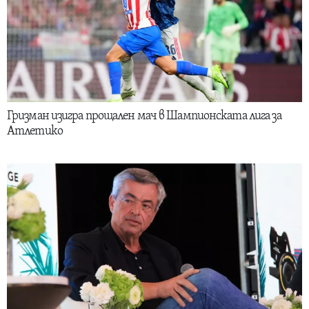
Гризман изигра прощален мач в Шампионската лига за
Атлетико