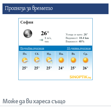
Прогнозa за времето
Може да ви хареса също