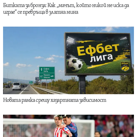
Битката за бронза: Как „мачът, който никой не иска да
играе“ се превръща в златна мина
Новата рамка срещу хазартната зависимост