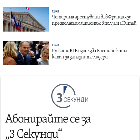
СВЯТ
Четирима арестувани във Франция за
предполагаем шпионаж в полза на Китай
СВЯТ
Руското КГБ използва Епстийн като
капан за западните лидери
СЕКУНДИ
Абонирайте се за
„3 Секунди“