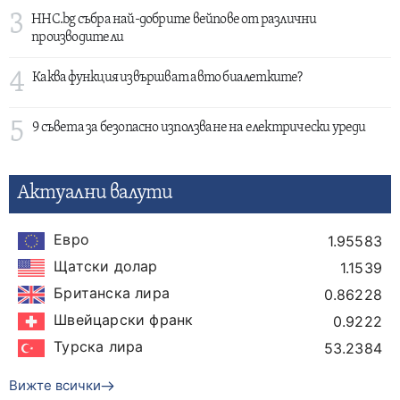
3
HHC.bg събра най-добрите вейпове от различни
производители
4
Каква функция извършват авто биалетките?
5
9 съвета за безопасно използване на електрически уреди
Актуални валути
Евро
1.95583
Щатски долар
1.1539
Британска лира
0.86228
Швейцарски франк
0.9222
Турска лира
53.2384
Вижте всички