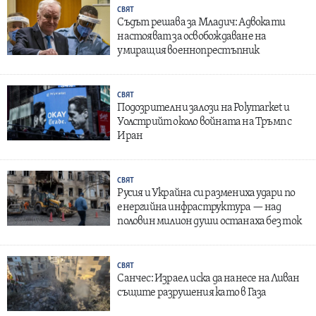
СВЯТ
Съдът решава за Младич: Адвокати
настояват за освобождаване на
умиращия военнопрестъпник
СВЯТ
Подозрителни залози на Polymarket и
Уолстрийт около войната на Тръмп с
Иран
СВЯТ
Русия и Украйна си размениха удари по
енергийна инфраструктура — над
половин милион души останаха без ток
СВЯТ
Санчес: Израел иска да нанесе на Ливан
същите разрушения като в Газа