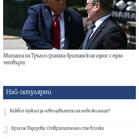
Митата на Тръмп сринаха британския износ с една
четвърт
Най-популярни
1
Какво е нужно за освещаването на ново жилище?
2
Крисия Тодорова: Отвратителни сте всички