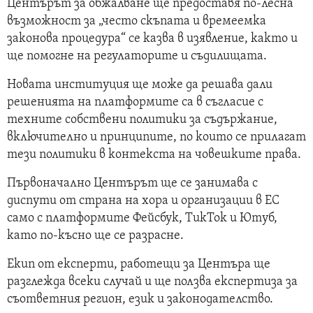
Центърът за обжалване ще предоставя по-лесна
възможност за „често скъпата и времеемка
законова процедура“ се казва в изявление, както и
ще помогне на регулаторите и съдилищата.
Новата институция ще може да решава дали
решенията на платформите са в съгласие с
техните собствени политики за съдържание,
включително и принципите, по които се прилагат
тези политики в контекста на човешките права.
Първоначално Центърът ще се занимава с
диспути от страна на хора и организации в ЕС
само с платформите Фейсбук, ТикТок и Ютуб,
като по-късно ще се разрасне.
Екип от експерти, работещи за Центъра ще
разглежда всеки случай и ще ползва експертиза за
съответния регион, език и законодателство.