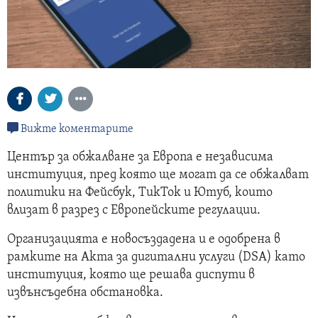
Вижте коментарите
Център за обжалване за Европа е независима
институция, пред която ще могат да се обжалват
политики на Фейсбук, ТикТок и Ютуб, които
влизат в разрез с Европейските регулации.
Организацията е новосъздадена и е одобрена в
рамките на Акта за дигитални услуги (DSA) като
институция, която ще решава диспути в
извънсъдебна обстановка.