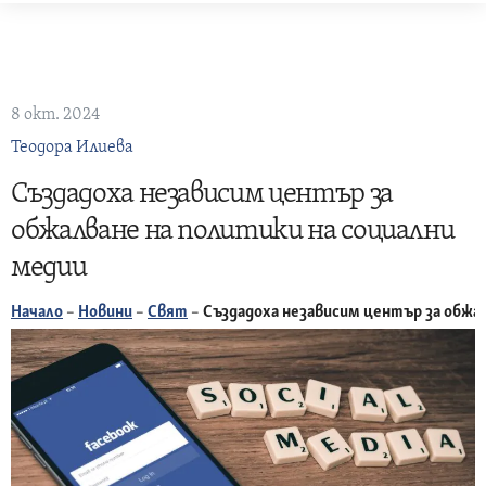
Skip
to
content
8 окт. 2024
Теодора Илиева
Създадоха независим център за
обжалване на политики на социални
медии
Начало
–
Новини
–
Свят
–
Създадоха независим център за обжал