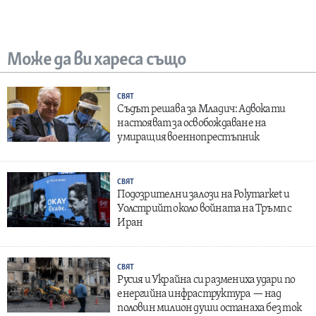
Може да ви хареса също
СВЯТ
Съдът решава за Младич: Адвокати
настояват за освобождаване на
умиращия военнопрестъпник
СВЯТ
Подозрителни залози на Polymarket и
Уолстрийт около войната на Тръмп с
Иран
СВЯТ
Русия и Украйна си размениха удари по
енергийна инфраструктура — над
половин милион души останаха без ток