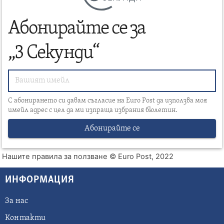
Абонирайте се за
„3 Секунди“
С абонирането си давам съгласие на Euro Post да използва моя
имейл адрес с цел да ми изпраща избрания бюлетин.
Абонирайте се
Нашите правила за ползване
© Euro Post, 2022
ИНФОРМАЦИЯ
За нас
Контакти