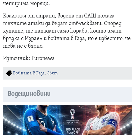
четирима моряци.
Коалиция от страни, водена от САЩ помага
техните атаки да бъдат отблъсквани. Според
хутите, те нападат само кораби, които имат
връзка с Израел и войната в Газа, но е известно, че
това не е вярно.
Източник: Euronews
Войната В Газа
,
Свят
Водещи новини