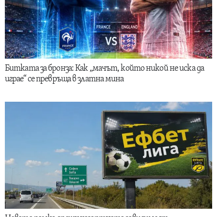
Битката за бронза: Как „мачът, който никой не иска да
играе“ се превръща в златна мина