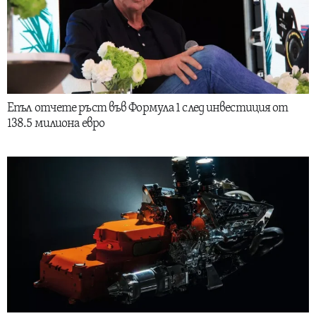
Епъл отчете ръст във Формула 1 след инвестиция от
138.5 милиона евро