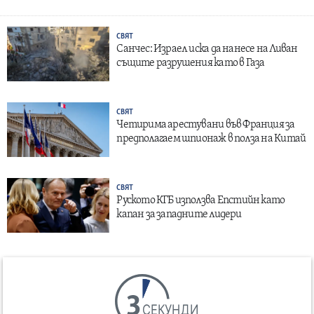
СВЯТ
Санчес: Израел иска да нанесе на Ливан
същите разрушения като в Газа
СВЯТ
Четирима арестувани във Франция за
предполагаем шпионаж в полза на Китай
СВЯТ
Руското КГБ използва Епстийн като
капан за западните лидери
СЕКУНДИ