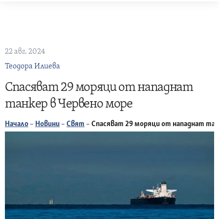
Skip
to
content
22 авг. 2024
Теодора Илиева
Спасяват 29 моряци от нападнат
танкер в Червено море
Начало
–
Новини
–
Свят
–
Спасяват 29 моряци от нападнат тан