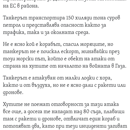
на ЕС в района.
Танкерът транспортира 150 хиляди тона суров
петрол и представлява опасност както за
трафика, така и за околната среда.
Не е ясно кой е корабът, спасил моряците, но
танкерът не е поискал ескорт, минавайки през
този морски път, който е обект на атаки от
страна на хутите от началото на войната в Газа.
Танкерът е атакуван от малки лодки с хора,
както и от въздуха, но не е ясно дали с ракети или
дронове.
Хутите не поемат отговорност за тази атака
все още, а досега те нападат над 80 съда, плаващи
там с ракети и дронове, отвличат един кораб и
потопяват два, като при тези инциденти загиват