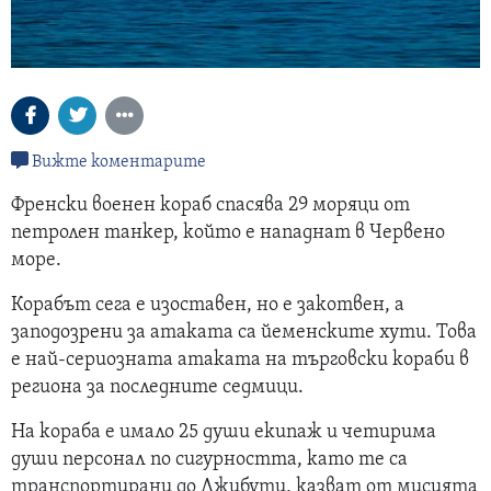
Вижте коментарите
Френски военен кораб спасява 29 моряци от
петролен танкер, който е нападнат в Червено
море.
Корабът сега е изоставен, но е закотвен, а
заподозрени за атаката са йеменските хути. Това
е най-сериозната атаката на търговски кораби в
региона за последните седмици.
На кораба е имало 25 души екипаж и четирима
души персонал по сигурността, като те са
транспортирани до Джибути, казват от мисията