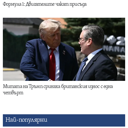
Формула 1: Двигателите чакат присъда
Митата на Тръмп сринаха британския износ с една
четвърт
Най-популярни