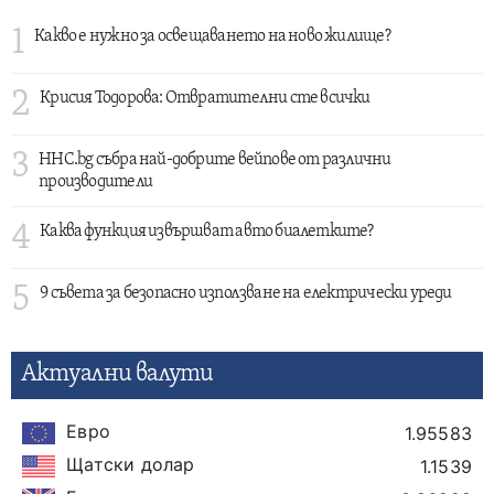
1
Какво е нужно за освещаването на ново жилище?
2
Крисия Тодорова: Отвратителни сте всички
3
HHC.bg събра най-добрите вейпове от различни
производители
4
Каква функция извършват авто биалетките?
5
9 съвета за безопасно използване на електрически уреди
Актуални валути
Евро
1.95583
Щатски долар
1.1539