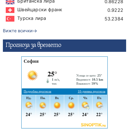
Британска лира
0.86228
Швейцарски франк
0.9222
Турска лира
53.2384
Вижте всички
Прогнозa за времето