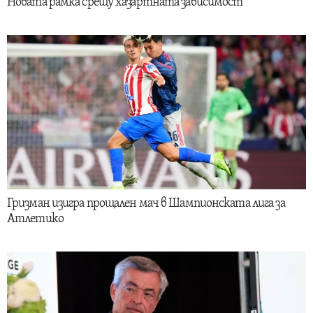
Новата рамка срещу хазартната зависимост
Гризман изигра прощален мач в Шампионската лига за
Атлетико