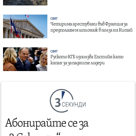
СВЯТ
Четирима арестувани във Франция за
предполагаем шпионаж в полза на Китай
СВЯТ
Руското КГБ използва Епстийн като
капан за западните лидери
СЕКУНДИ
Абонирайте се за