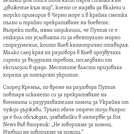
Белият дом описа това като първа стъпка към
„движение към мир“, което се надява да включи и
морско примирие в Черно море и в крайна сметка
пълно и трайно прекратяване на боевете.
Въпреки това, няма индикации, че Путин се е
отказал от условията си за евентуално мирно
споразумение, които Киев категорично отхвърля.
Малко след края на разговора в Киев прозвучаха
сирени за въздушна тревога, последвани от
експлозии в града. Местните власти призоваха
хората да потърсят укритие.
Според Кремъл, по време на разговора Путин
повтаря искането си за прекратяване на
военната и разузнавателна помощ за Украйна от
чужди държави. Тръмп обаче отрече този въпрос
да е бил обсъждан, заявявайки в интервю за Fox
News във вторник: „Не говорихме за помощ.
Изобщо не говорихме за помощ.“