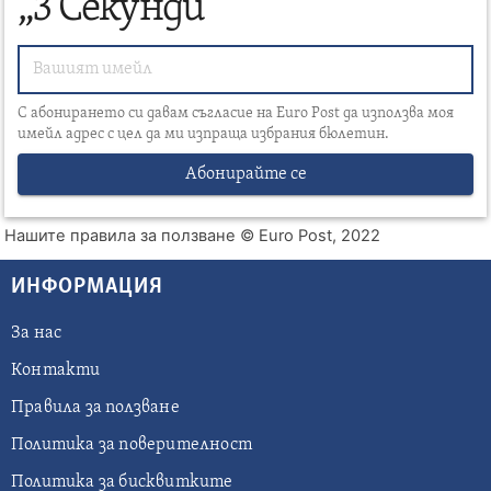
„3 Секунди“
С абонирането си давам съгласие на Euro Post да използва моя
имейл адрес с цел да ми изпраща избрания бюлетин.
Абонирайте се
Нашите правила за ползване
© Euro Post, 2022
ИНФОРМАЦИЯ
За нас
Контакти
Правила за ползване
Политика за поверителност
Политика за бисквитките