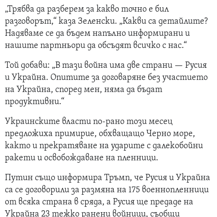
„Трябва да разберем за какво точно е бил
разговорът,“ каза Зеленски. „Какви са детайлите?
Надяваме се да бъдем напълно информирани и
нашите партньори да обсъдят всичко с нас.“
Той добави: „В тази война има две страни — Русия
и Украйна. Опитите за договаряне без участието
на Украйна, според мен, няма да бъдат
продуктивни.“
Украинските власти по-рано този месец
предложиха примирие, обхващащо Черно море,
както и прекратяване на ударите с далекобойни
ракети и освобождаване на пленници.
Путин също информира Тръмп, че Русия и Украйна
са се договорили за размяна на 175 военнопленници
от всяка страна в сряда, а Русия ще предаде на
Украйна 23 тежко ранени войници, съобщи