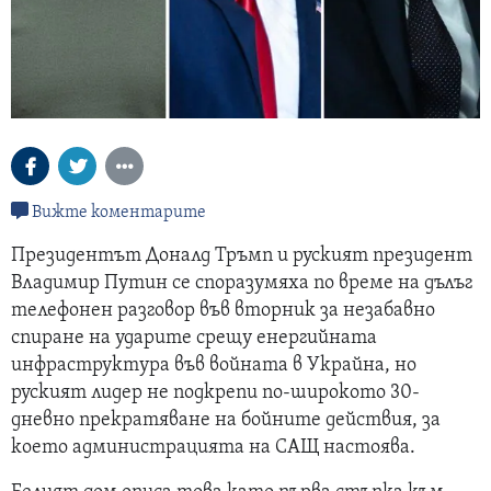
Вижте коментарите
Президентът Доналд Тръмп и руският президент
Владимир Путин се споразумяха по време на дълъг
телефонен разговор във вторник за незабавно
спиране на ударите срещу енергийната
инфраструктура във войната в Украйна, но
руският лидер не подкрепи по-широкото 30-
дневно прекратяване на бойните действия, за
което администрацията на САЩ настоява.