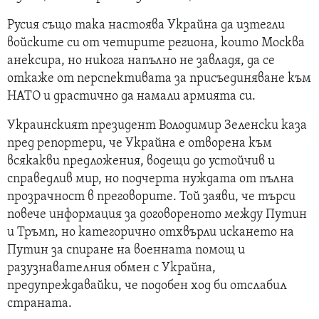
Русия също така настоява Украйна да изтегли
войските си от четирите региона, които Москва
анексира, но никога напълно не завладя, да се
откаже от перспективата за присъединяване към
НАТО и драстично да намали армията си.
Украинският президент Володимир Зеленски каза
пред репортери, че Украйна е отворена към
всякакви предложения, водещи до устойчив и
справедлив мир, но подчерта нуждата от пълна
прозрачност в преговорите. Той заяви, че търси
повече информация за договореното между Путин
и Тръмп, но категорично отхвърли искането на
Путин за спиране на военната помощ и
разузнавателния обмен с Украйна,
предупреждавайки, че подобен ход би отслабил
страната.