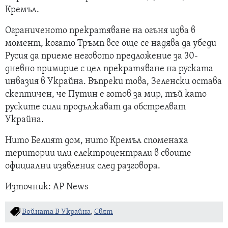
Кремъл.
Ограниченото прекратяване на огъня идва в
момент, когато Тръмп все още се надява да убеди
Русия да приеме неговото предложение за 30-
дневно примирие с цел прекратяване на руската
инвазия в Украйна. Въпреки това, Зеленски остава
скептичен, че Путин е готов за мир, тъй като
руските сили продължават да обстрелват
Украйна.
Нито Белият дом, нито Кремъл споменаха
територии или електроцентрали в своите
официални изявления след разговора.
Източник: AP News
Войната В Украйна
,
Свят