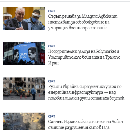
СВЯТ
Съдът решава за Младич: Адвокати
настояват за освобождаване на
умиращия военнопрестъпник
СВЯТ
Подозрителни залози на Polymarket и
Уолстрийт около войната на Тръмп с
Иран
СВЯТ
Русия и Украйна си размениха удари по
енергийна инфраструктура — над
половин милион души останаха без ток
СВЯТ
Санчес: Израел иска да нанесе на Ливан
същите разрушения като в Газа