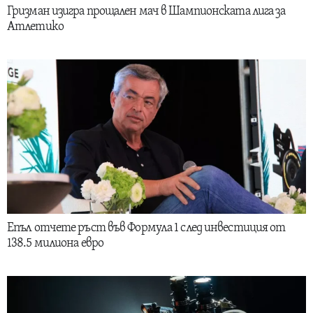
Гризман изигра прощален мач в Шампионската лига за
Атлетико
Епъл отчете ръст във Формула 1 след инвестиция от
138.5 милиона евро