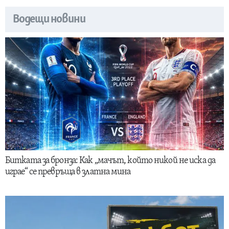
Водещи новини
Битката за бронза: Как „мачът, който никой не иска да
играе“ се превръща в златна мина