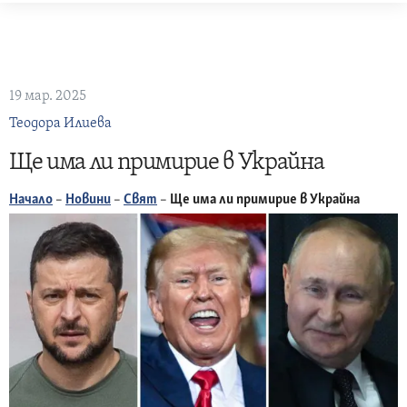
Skip
to
content
19 мар. 2025
Теодора Илиева
Ще има ли примирие в Украйна
Начало
–
Новини
–
Свят
–
Ще има ли примирие в Украйна