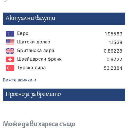
Актуални валути
Евро
1.95583
Щатски долар
1.1539
Британска лира
0.86228
Швейцарски франк
0.9222
Турска лира
53.2384
Вижте всички
Прогнозa за времето
Може да ви хареса също