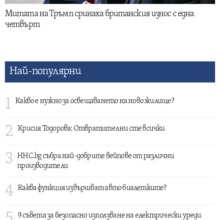
Митата на Тръмп сринаха британския износ с една
четвърт
Най-популярни
1
Какво е нужно за освещаването на ново жилище?
2
Крисия Тодорова: Отвратителни сте всички
3
HHC.bg събра най-добрите вейпове от различни
производители
4
Каква функция извършват авто биалетките?
5
9 съвета за безопасно използване на електрически уреди