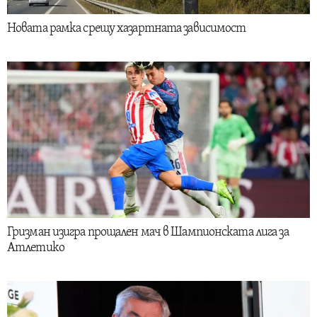
Новата рамка срещу хазартната зависимост
Гризман изигра прощален мач в Шампионската лига за
Атлетико