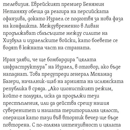
телевизия. Еврейският премиер Бенямин
Нетаняху обеща да реагира на персийската
офанзива, докато Израел се подготвя за нова фаза
на конфликта. Междувременно в Ливан
продължават сблъсъците между силите на
Хизбула и израелските войски, като боевете се
водят в южната част на страната.
Иран заяви, че ще бомбардира “цялата
инфраструктура” на Израел, в отговор, ако бъде
нападнат. Това предупреди генерал Мохамад
Багери, началник-щаб на армията на ислямската
република в сряда. „Ако ционисткият режим,
който е полудял, иска да продължи тези
престъпления, или да действа срещу нашия
суверенитет и нашата териториална цялост,
операция като тази във вторник вечер ще бъде
повторена. С по-голяма интензивност и цялата