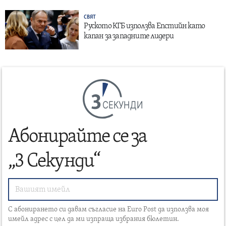
СВЯТ
Руското КГБ използва Епстийн като
капан за западните лидери
СЕКУНДИ
Абонирайте се за
„3 Секунди“
С абонирането си давам съгласие на Euro Post да използва моя
имейл адрес с цел да ми изпраща избрания бюлетин.