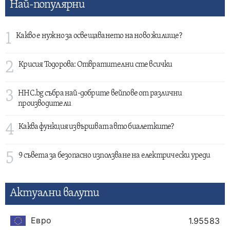
Най-популярни
1
Какво е нужно за освещаването на ново жилище?
2
Крисия Тодорова: Отвратителни сте всички
3
HHC.bg събра най-добрите вейпове от различни
производители
4
Каква функция извършват авто биалетките?
5
9 съвета за безопасно използване на електрически уреди
Актуални валути
Евро
1.95583