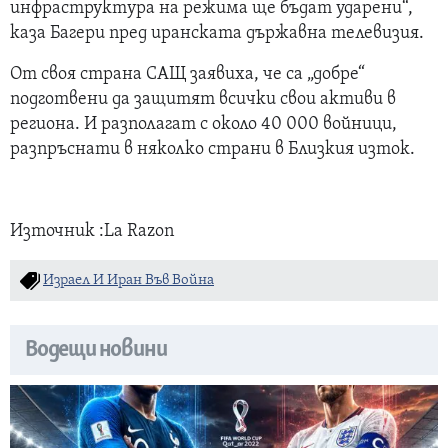
инфраструктура на режима ще бъдат ударени“,
каза Багери пред иранската държавна телевизия.
От своя страна САЩ заявиха, че са „добре“
подготвени да защитят всички свои активи в
региона. И разполагат с около 40 000 войници,
разпръснати в няколко страни в Близкия изток.
Източник :La Razon
Израел И Иран Във Война
Водещи новини