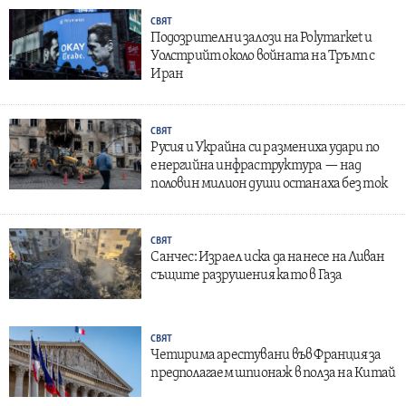
СВЯТ
Подозрителни залози на Polymarket и
Уолстрийт около войната на Тръмп с
Иран
СВЯТ
Русия и Украйна си размениха удари по
енергийна инфраструктура — над
половин милион души останаха без ток
СВЯТ
Санчес: Израел иска да нанесе на Ливан
същите разрушения като в Газа
СВЯТ
Четирима арестувани във Франция за
предполагаем шпионаж в полза на Китай