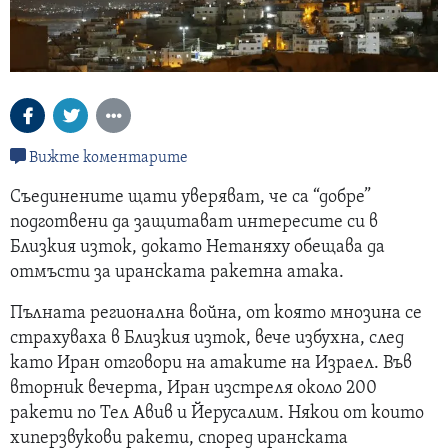
Вижте коментарите
Съединените щати уверяват, че са “добре”
подготвени да защитават интересите си в
Близкия изток, докато Нетаняху обещава да
отмъсти за иранската ракетна атака.
Пълната регионална война, от която мнозина се
страхуваха в Близкия изток, вече избухна, след
като Иран отговори на атаките на Израел. Във
вторник вечерта, Иран изстреля около 200
ракети по Тел Авив и Йерусалим. Някои от които
хиперзвукови ракети, според иранската