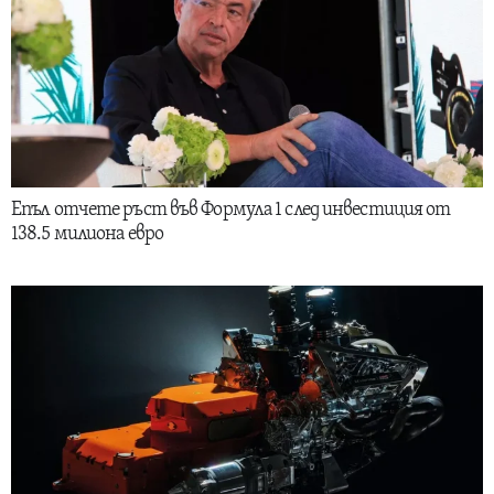
Епъл отчете ръст във Формула 1 след инвестиция от
138.5 милиона евро