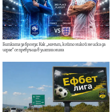
Битката за бронза: Как „мачът, който никой не иска да
играе“ се превръща в златна мина