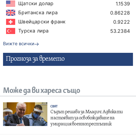
Щатски долар
1.1539
Британска лира
0.86228
Швейцарски франк
0.9222
Турска лира
53.2384
Вижте всички
Прогнозa за времето
Може да ви хареса също
СВЯТ
Съдът решава за Младич: Адвокати
настояват за освобождаване на
умиращия военнопрестъпник