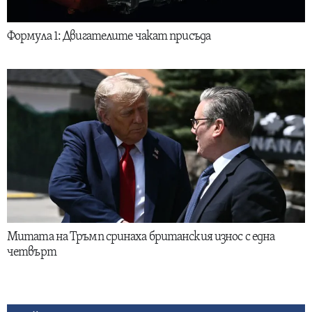
Формула 1: Двигателите чакат присъда
Митата на Тръмп сринаха британския износ с една
четвърт