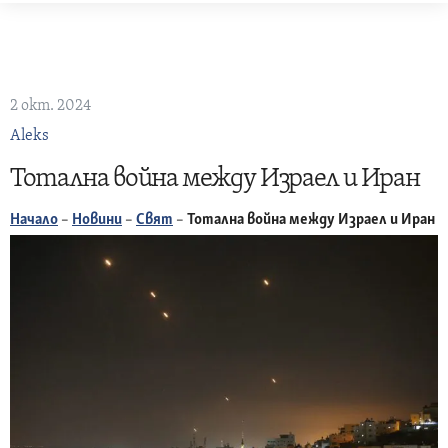
Skip
to
content
2 окт. 2024
Aleks
Тотална война между Израел и Иран
Начало
–
Новини
–
Свят
–
Тотална война между Израел и Иран