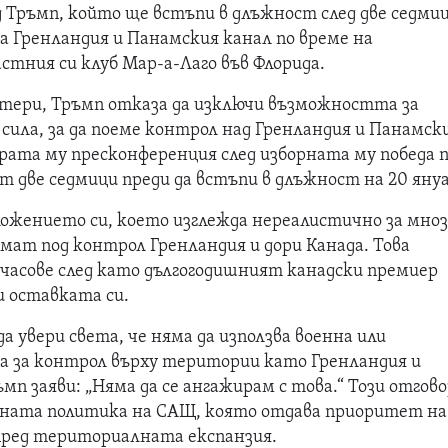
Тръмп, който ще встъпи в длъжност след две седмиц
а Гренландия и Панамския канал по време на
стния си клуб Мар-a-Лаго във Флорида.
ртери, Тръмп отказа да изключи възможността за
 сила, за да поеме контрол над Гренландия и Панамск
ората му пресконференция след изборната му победа 
т две седмици преди да встъпи в длъжност на 20 яну
ожението си, което изглежда нереалистично за мноз
мат под контрол Гренландия и дори Канада. Това
 часове след като дългогодишният канадски премиер
 оставката си.
да увери света, че няма да използва военна или
а за контрол върху територии като Гренландия и
мп заяви: „Няма да се ангажирам с това.“ Този отгов
шната политика на САЩ, която отдава приоритет на
пред териториалната експанзия.