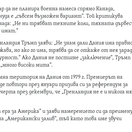
ар да не планира военна намеса спрямо Канада,
уда е „съвсем възможен вариант“. Той критикува
ада: „Не ни трябват техните коли, тяхната дървес
 имат.“
нландия Тръмп заяви: „Не знам дали Дания има правн
жава, но ако го има, трябва да се откаже от нея зара
урност.“ Ако Дания не постигне „заключение“, Тръмп
 „много високи мита“.
мна територия на Дания от 1979 г. Премиерът на
е повтори през януари призива си за референдум за
черта през декември, че „Гренландия не е и никога н
 ера за Америка“ и заяви намерението си да преимен
на „Американски залив“, тъй като това име звучи