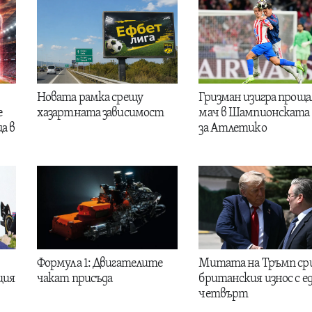
Новата рамка срещу
Гризман изигра проща
е
хазартната зависимост
мач в Шампионската 
а в
за Атлетико
Формула 1: Двигателите
Митата на Тръмп ср
ция
чакат присъда
британския износ с е
четвърт