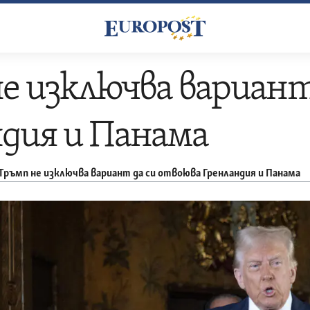
е изключва вариант
дия и Панама
Тръмп не изключва вариант да си отвоюва Гренландия и Панама