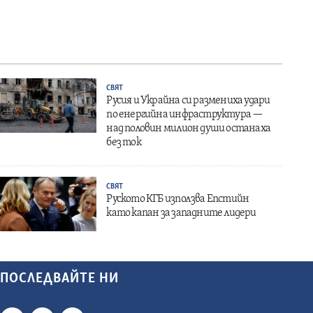
СВЯТ
Русия и Украйна си размениха удари
по енергийна инфраструктура —
над половин милион души останаха
без ток
СВЯТ
Руското КГБ използва Епстийн
като капан за западните лидери
ПОСЛЕДВАЙТЕ НИ