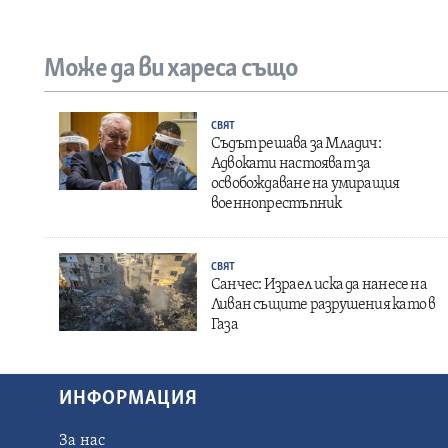
Може да ви хареса също
СВЯТ
Съдът решава за Младич:
Адвокати настояват за
освобождаване на умиращия
военнопрестъпник
СВЯТ
Санчес: Израел иска да нанесе на
Ливан същите разрушения като в
Газа
ИНФОРМАЦИЯ
За нас