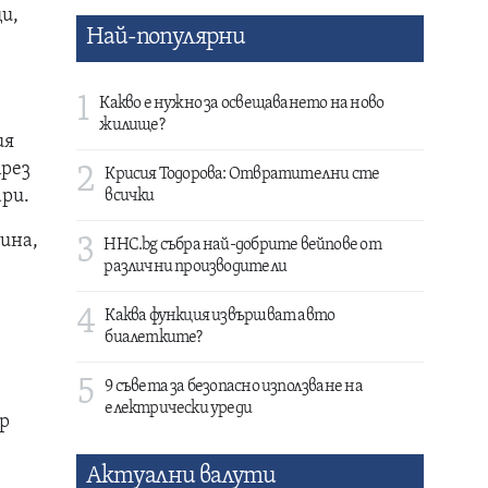
и,
Най-популярни
1
Какво е нужно за освещаването на ново
жилище?
ия
през
2
Крисия Тодорова: Отвратителни сте
ари.
всички
ина,
3
HHC.bg събра най-добрите вейпове от
различни производители
4
Каква функция извършват авто
биалетките?
5
9 съвета за безопасно използване на
електрически уреди
ор
Актуални валути