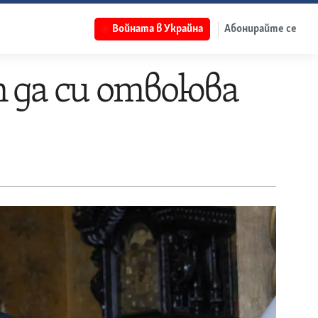
Войната в Украйна
Абонирайте се
 да си отвоюва