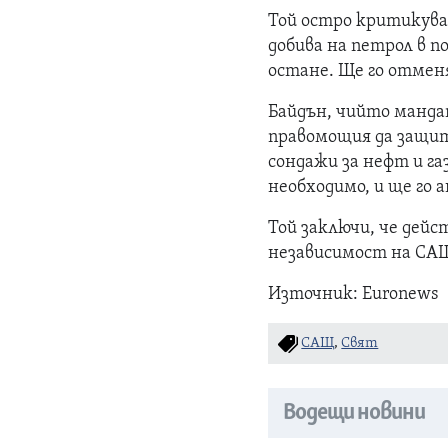
Той остро критикува
добива на петрол в п
остане. Ще го отменя
Байдън, чийто мандат
правомощия да защит
сондажи за нефт и газ
необходимо, и ще го 
Той заключи, че дей
независимост на СА
Източник: Euronews
САЩ
,
Свят
Водещи новини