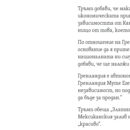
Тръмп добави, че мак
икономическата прин
зависимостта от Кан
нищо от това, което
По отношение на Гре
основание да я прите
националната ни сиг
добави, че ще наложи
Гренландия е автоно
Гренландия Муте Егед
независимост, но под
да бъде за продан.“
Тръмп обеща „Златна
Мексиканския залив 
„красиво“.