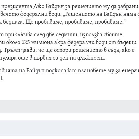
 президента Джо Байдън за решението му да забрани
овечето федерални води. „Решението на Байдън няма 
 веднага. Ще пробиваме, пробиваме, пробиваме.“
 приключва след две седмици, използва своите
и около 625 милиона акра федерални води от бъдещи
. Тръмп заяви, че ще оспори решението в съда, ако е
анулира още в първия си ден на длъжност.
ствията на Байдън подкопават плановете му за енерг
Щ.