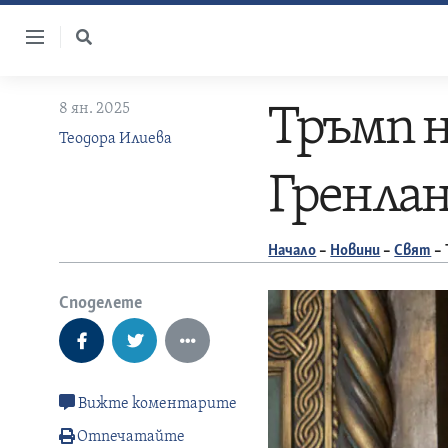
Skip
to
content
8 ян. 2025
Тръмп н
Теодора Илиева
Гренлан
Начало
–
Новини
–
Свят
–
Споделете
Вижте коментарите
Отпечатайте