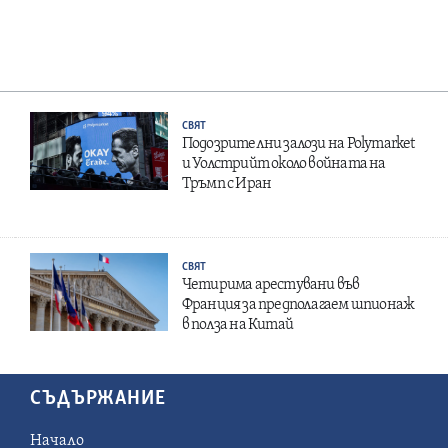
СВЯТ
Подозрителни залози на Polymarket
и Уолстрийт около войната на
Тръмп с Иран
СВЯТ
Четирима арестувани във
Франция за предполагаем шпионаж
в полза на Китай
СЪДЪРЖАНИЕ
Начало