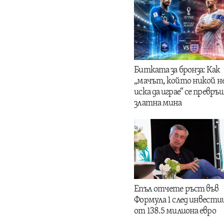
Битката за бронза: Как
„мачът, който никой н
иска да играе“ се превръщ
златна мина
Епъл отчете ръст във
Формула 1 след инвести
от 138.5 милиона евро