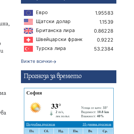
Евро
1.95583
Щатски долар
1.1539
ина,
Британска лира
0.86228
Швейцарски франк
0.9222
о
Турска лира
53.2384
ди
Вижте всички
Прогнозa за времето
яма
ува