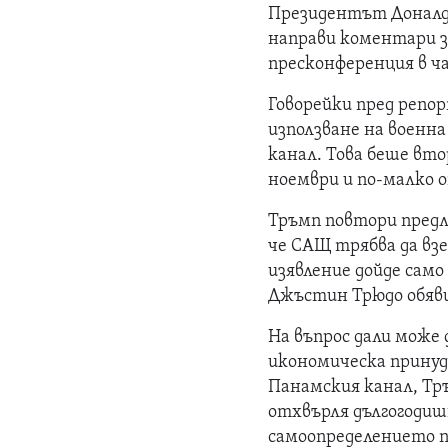
Президентът Доналд 
направи коментари з
пресконференция в ча
Говорейки пред репо
използване на военна
канал. Това беше вт
ноември и по-малко о
Тръмп повтори предл
че САЩ трябва да взе
изявление дойде само
Джъстин Трюдо обяви
На въпрос дали може 
икономическа принуд
Панамския канал, Тръ
отхвърля дългогоди
самоопределението 