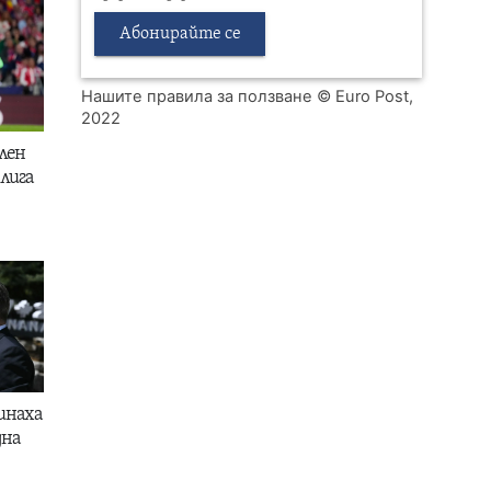
Абонирайте се
Нашите правила за ползване
© Euro Post,
2022
лен
лига
инаха
дна