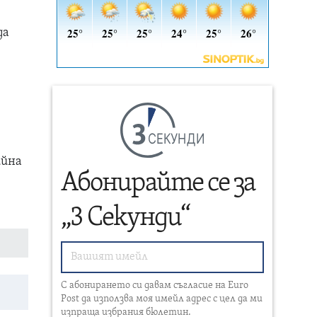
да
СЕКУНДИ
ийна
Абонирайте се за
„3 Секунди“
С абонирането си давам съгласие на Euro
Post да използва моя имейл адрес с цел да ми
изпраща избрания бюлетин.