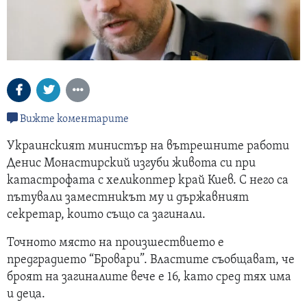
Вижте коментарите
Украинският министър на вътрешните работи
Денис Монастирский изгуби живота си при
катастрофата с хеликоптер край Киев. С него са
пътували заместникът му и държавният
секретар, които също са загинали.
Точното място на произшествието е
предградието “Бровари”. Властите съобщават, че
броят на загиналите вече е 16, като сред тях има
и деца.