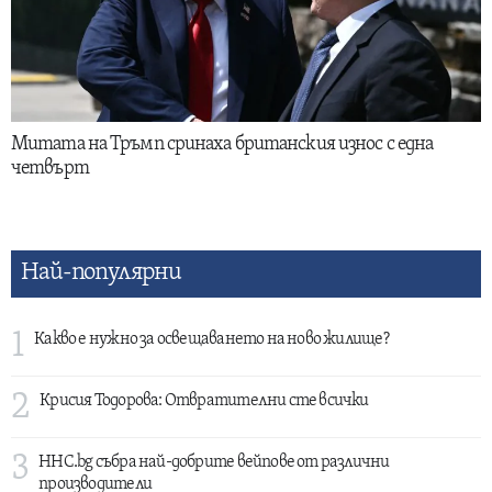
Митата на Тръмп сринаха британския износ с една
четвърт
Най-популярни
1
Какво е нужно за освещаването на ново жилище?
2
Крисия Тодорова: Отвратителни сте всички
3
HHC.bg събра най-добрите вейпове от различни
производители