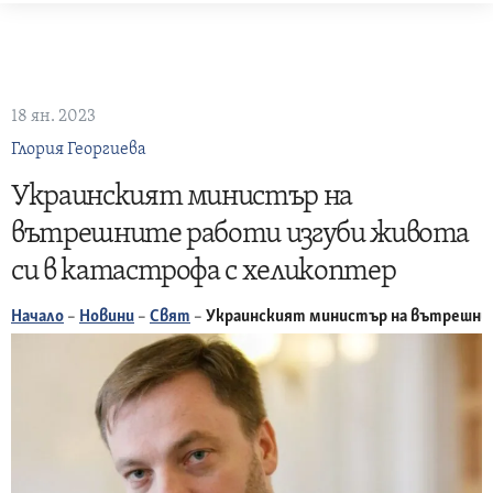
Skip
to
content
18 ян. 2023
Глория Георгиева
Украинският министър на
вътрешните работи изгуби живота
си в катастрофа с хеликоптер
Начало
–
Новини
–
Свят
–
Украинският министър на вътрешнит