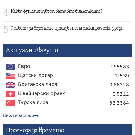
4
Каква функция извършват авто биалетките?
5
9 съвета за безопасно използване на електрически уреди
Актуални валути
Евро
1.95583
Щатски долар
1.1539
Британска лира
0.86228
Швейцарски франк
0.9222
Турска лира
53.2384
Вижте всички
Прогнозa за времето