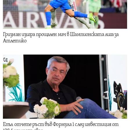
Гризман изигра прощален мач в Шампионската лига за
Атлетико
Епъл отчете ръст във Формула 1 след инвестиция от