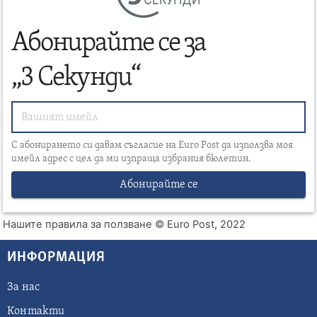
Абонирайте се за
„3 Секунди“
С абонирането си давам съгласие на Euro Post да използва моя
имейл адрес с цел да ми изпраща избрания бюлетин.
Абонирайте се
Нашите правила за ползване
© Euro Post, 2022
ИНФОРМАЦИЯ
За нас
Контакти