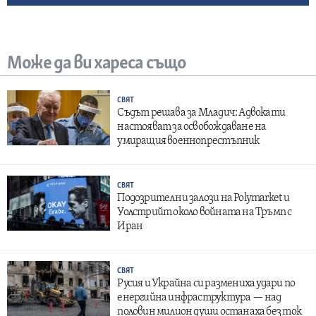
Може да ви хареса също
СВЯТ
Съдът решава за Младич: Адвокати
настояват за освобождаване на
умиращия военнопрестъпник
СВЯТ
Подозрителни залози на Polymarket и
Уолстрийт около войната на Тръмп с
Иран
СВЯТ
Русия и Украйна си размениха удари по
енергийна инфраструктура — над
половин милион души останаха без ток