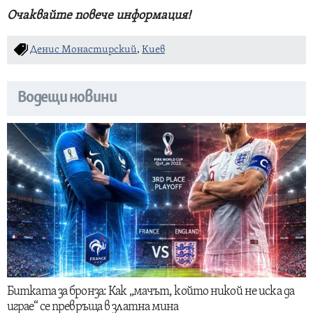
Oчаквайте повече информация!
Денис Монастирский
,
Киев
Водещи новини
Битката за бронза: Как „мачът, който никой не иска да
играе“ се превръща в златна мина