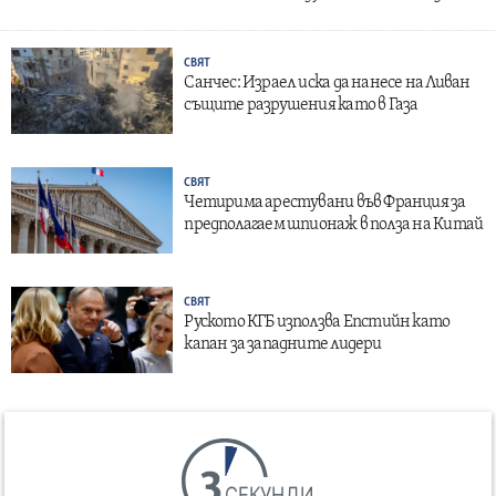
СВЯТ
Санчес: Израел иска да нанесе на Ливан
същите разрушения като в Газа
СВЯТ
Четирима арестувани във Франция за
предполагаем шпионаж в полза на Китай
СВЯТ
Руското КГБ използва Епстийн като
капан за западните лидери
СЕКУНДИ