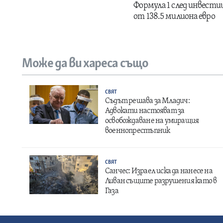
Формула 1 след инвести
от 138.5 милиона евро
Може да ви хареса също
СВЯТ
Съдът решава за Младич:
Адвокати настояват за
освобождаване на умиращия
военнопрестъпник
СВЯТ
Санчес: Израел иска да нанесе на
Ливан същите разрушения като в
Газа