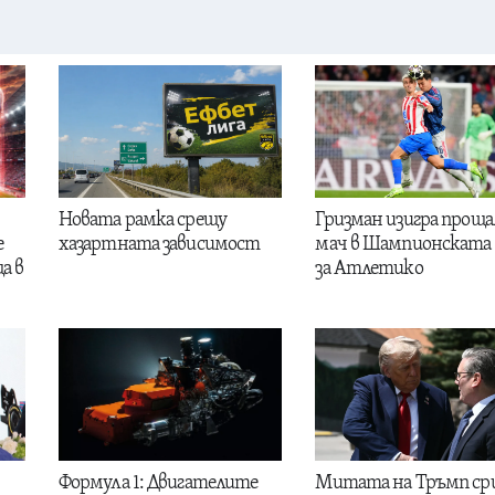
Новата рамка срещу
Гризман изигра проща
е
хазартната зависимост
мач в Шампионската 
а в
за Атлетико
Формула 1: Двигателите
Митата на Тръмп ср