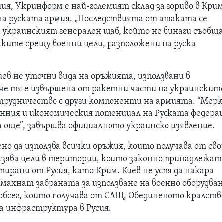
я, Укринформ е най-големият склад за гориво в Крим
 на руската армия. „Последствията от атаката се
и украинският генерален щаб, който не винаги съобщ
ите срещу военни цели, разположени на руска
ев не уточни вида на оръжията, използвани в
, че тя е извършена от ракетни части на украинскит
ътрудничество с други компоненти на армията. “Мер
оенния и икономическия потенциал на Руската федера
 още”, завършва официалното украинско изявление.
но да използва всички оръжия, които получава от св
разява цели в територии, които законно принадлежат
упирани от Русия, като Крим. Киев не успя да накара
емахнат забраната за използване на военно оборудва
 обсег, които получава от САЩ, Обединеното кралств
а инфраструктура в Русия.