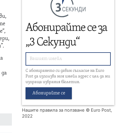
СЕКУНДИ
ви,
ите
Абонирайте се за
е“,
ери,
„3 Секунди“
”.
ха
С абонирането си давам съгласие на Euro
 да
Post да използва моя имейл адрес с цел да ми
изпраща избрания бюлетин.
Абонирайте се
Нашите правила за ползване
© Euro Post,
2022