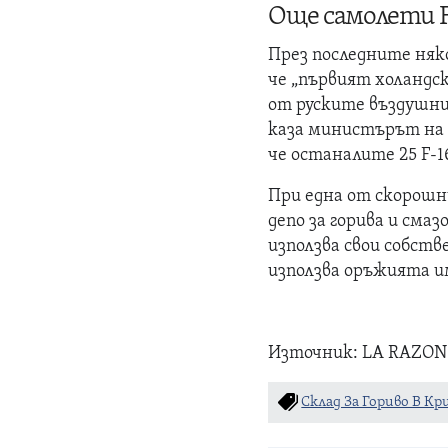
Още самолети F
През последните няко
че „първият холандск
от руските въздушни
каза министърът на 
че останалите 25 F-1
При една от скорошн
депо за горива и сма
използва свои собств
използва оръжията им
Източник: LA RAZON
Склад За Гориво В Кр