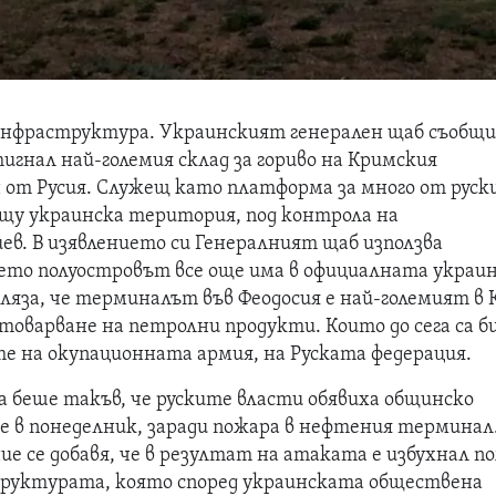
 инфраструктура. Украинският генерален щаб съобщи
тигнал най-големия склад за гориво на Кримския
н от Русия. Служещ като платформа за много от рус
ещу украинска територия, под контрола на
ев. В изявлението си Генералният щаб използва
ето полуостровът все още има в официалната украи
ляза, че терминалът във Феодосия е най-големият в
товарване на петролни продукти. Които до сега са б
те на окупационната армия, на Руската федерация.
беше такъв, че руските власти обявиха общинско
е в понеделник, заради пожара в нефтения терминал.
е се добавя, че в резултат на атаката е избухнал п
труктурата, която според украинската обществена