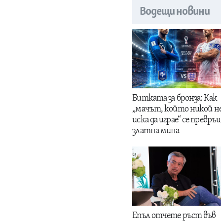
Водещи новини
Битката за бронза: Как
„мачът, който никой н
иска да играе“ се превръщ
златна мина
Епъл отчете ръст във