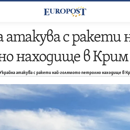
 атакува с ракети 
но находище в Крим
Украйна атакува с ракети най-голямото петролно находище в К