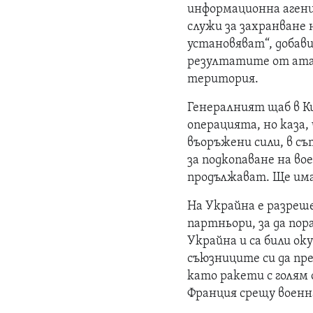
информационна агенци
служи за захранване
установяват“, добав
резултатите от атак
територия.
Генералният щаб в Ки
операцията, но каза
въоръжени сили, в с
за подкопаване на в
продължават. Ще има
На Украйна е разреше
партньори, за да по
Украйна и са били ок
съюзниците си да пр
като ракети с голям
Франция срещу военн