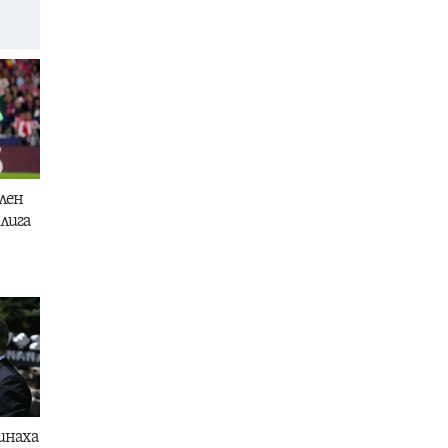
лен
лига
инаха