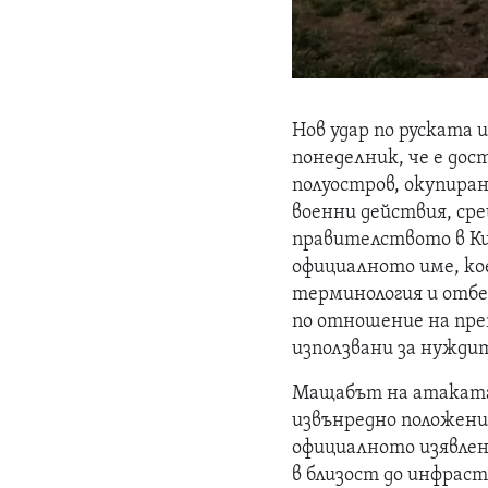
Нов удар по руската
понеделник, че е дос
полуостров, окупира
военни действия, ср
правителството в Ки
официалното име, ко
терминология и отбе
по отношение на пре
използвани за нужди
Мащабът на атаката 
извънредно положени
официалното изявлени
в близост до инфрас