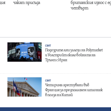
ция
чакат присъда
британския износ с е
четвърт
СВЯТ
Подозрителни залози на Polymarket
и Уолстрийт около войната на
Тръмп с Иран
СВЯТ
Четирима арестувани във
Франция за предполагаем шпионаж
в полза на Китай