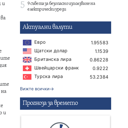
5
 и
9 съвета за безопасно използване на
електрически уреди
ава
Актуални валути
Евро
1.95583
Щатски долар
1.1539
е
ките
Британска лира
0.86228
ция
Швейцарски франк
0.9222
Турска лира
53.2384
оите
Вижте всички
 на
Прогнозa за времето
не
о и