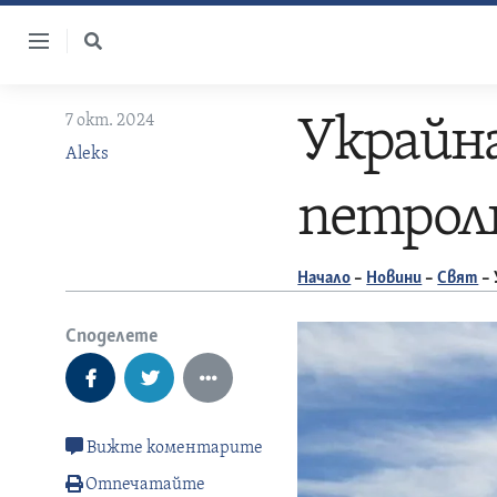
Skip
to
content
7 окт. 2024
Украйна
Aleks
петрол
Начало
–
Новини
–
Свят
–
Споделете
Вижте коментарите
Отпечатайте