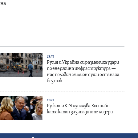
дна
СВЯТ
Русия и Украйна си размениха удари
по енергийна инфраструктура —
над половин милион души останаха
без ток
СВЯТ
Руското КГБ използва Епстийн
като капан за западните лидери