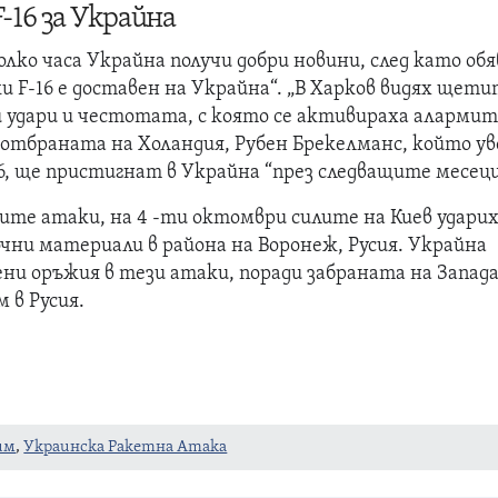
-16 за Украйна
лко часа Украйна получи добри новини, след като обя
и F-16 е доставен на Украйна“. „В Харков видях щет
 удари и честотата, с която се активираха алармит
отбраната на Холандия, Рубен Брекелманс, който ув
6, ще пристигнат в Украйна “през следващите месеци
ите атаки, на 4 -ти октомври силите на Киев удари
зочни материали в района на Воронеж, Русия. Украйна
ени оръжия в тези атаки, поради забраната на Запада
 в Русия.
им
,
Украинска Ракетна Атака