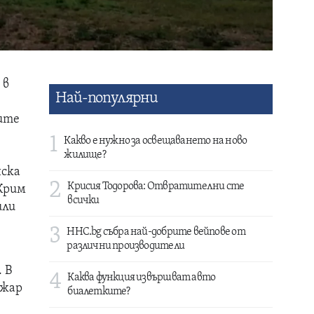
 в
Най-популярни
ките
1
Какво е нужно за освещаването на ново
жилище?
нска
2
Крисия Тодорова: Отвратителни сте
 Крим
всички
или
3
HHC.bg събра най-добрите вейпове от
различни производители
 В
4
Каква функция извършват авто
ожар
биалетките?