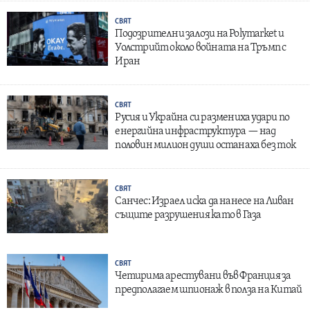
СВЯТ
Подозрителни залози на Polymarket и
Уолстрийт около войната на Тръмп с
Иран
СВЯТ
Русия и Украйна си размениха удари по
енергийна инфраструктура — над
половин милион души останаха без ток
СВЯТ
Санчес: Израел иска да нанесе на Ливан
същите разрушения като в Газа
СВЯТ
Четирима арестувани във Франция за
предполагаем шпионаж в полза на Китай