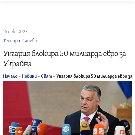
Skip
to
content
15 дек. 2023
Теодора Илиева
Унгария блокира 50 милиарда евро за
Украйна
Начало
–
Новини
–
Свят
–
Унгария блокира 50 милиарда евро за 