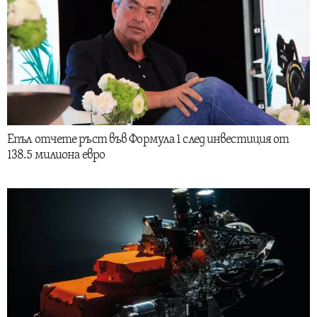
Епъл отчете ръст във Формула 1 след инвестиция от
138.5 милиона евро