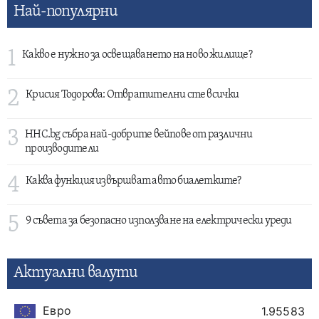
Най-популярни
1
Какво е нужно за освещаването на ново жилище?
2
Крисия Тодорова: Отвратителни сте всички
3
HHC.bg събра най-добрите вейпове от различни
производители
4
Каква функция извършват авто биалетките?
5
9 съвета за безопасно използване на електрически уреди
Актуални валути
Евро
1.95583