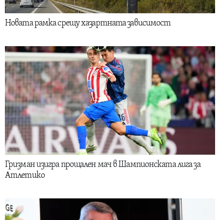
Новата рамка срещу хазартната зависимост
Гризман изигра прощален мач в Шампионската лига за
Атлетико