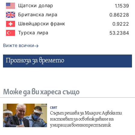
Щатски долар
1.1539
Британска лира
0.86228
Швейцарски франк
0.9222
Турска лира
53.2384
Вижте всички
Прогнозa за времето
Може да ви хареса също
СВЯТ
Съдът решава за Младич: Адвокати
настояват за освобождаване на
умиращия военнопрестъпник