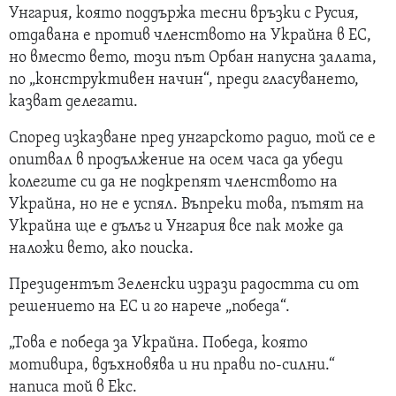
Унгария, която поддържа тесни връзки с Русия,
отдавана е против членството на Украйна в ЕС,
но вместо вето, този път Орбан напусна залата,
по „конструктивен начин“, преди гласуването,
казват делегати.
Според изказване пред унгарското радио, той се е
опитвал в продължение на осем часа да убеди
колегите си да не подкрепят членството на
Украйна, но не е успял. Въпреки това, пътят на
Украйна ще е дълъг и Унгария все пак може да
наложи вето, ако поиска.
Президентът Зеленски изрази радостта си от
решението на ЕС и го нарече „победа“.
„Това е победа за Украйна. Победа, която
мотивира, вдъхновява и ни прави по-силни.“
написа той в Екс.