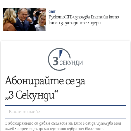
СВЯТ
Руското КГБ използва Епстийн като
капан за западните лидери
СЕКУНДИ
Абонирайте се за
„3 Секунди“
С абонирането си давам съгласие на Euro Post да използва моя
имейл адрес с цел да ми изпраща избрания бюлетин.