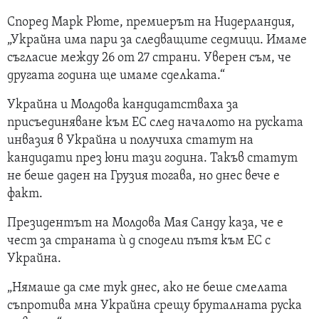
Според Марк Рюте, премиерът на Нидерландия,
„Украйна има пари за следващите седмици. Имаме
съгласие между 26 от 27 страни. Уверен съм, че
другата година ще имаме сделката.“
Украйна и Молдова кандидатстваха за
присъединяване към ЕС след началото на руската
инвазия в Украйна и получиха статут на
кандидати през юни тази година. Такъв статут
не беше даден на Грузия тогава, но днес вече е
факт.
Президентът на Молдова Мая Санду каза, че е
чест за страната ѝ д сподели пътя към ЕС с
Украйна.
„Нямаше да сме тук днес, ако не беше смелата
съпротива мна Украйна срещу бруталната руска