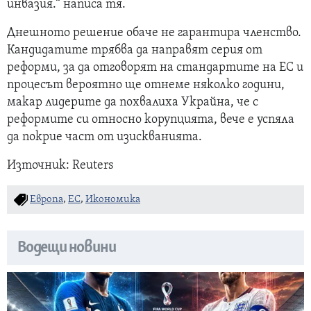
инвазия.“ написа тя.
Днешното решение обаче не гарантира членство.
Кандидатите трябва да направят серия от
реформи, за да отговорят на стандартите на ЕС и
процесът вероятно ще отнеме няколко години,
макар лидерите да похвалиха Украйна, че с
реформите си относно корупцията, вече е успяла
да покрие част от изискванията.
Източник: Reuters
Европа
,
ЕС
,
Икономика
Водещи новини