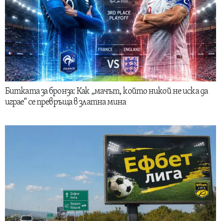
Битката за бронза: Как „мачът, който никой не иска да
играе“ се превръща в златна мина