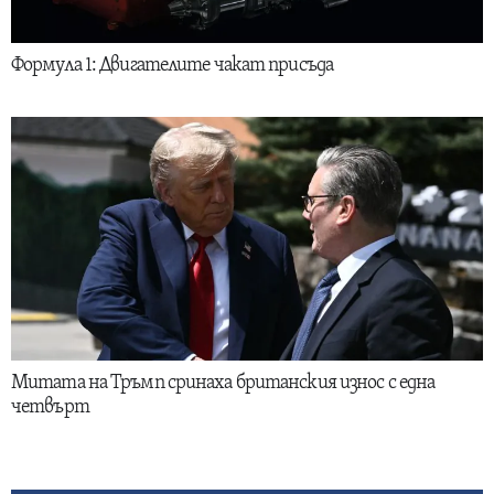
Формула 1: Двигателите чакат присъда
Митата на Тръмп сринаха британския износ с една
четвърт