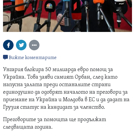
Вижте коментарите
Унгария блокира 50 милиарда евро помощ за
Украйна. Това заяви самият Орбан, след като
напусна залата преди останалите страни
единодушно да одобрят началото на преговори за
приемане на Украйна и Молдова в ЕС и да дадат на
Грузия статус на кандидат за членство.
Преговорите за помощта ще продължат
следващата година.