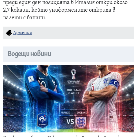
преди един ден полицията в Италия откри около
2,7 кокаин, който униформените откриха в
палети с банани.
Армения
Водещи новини