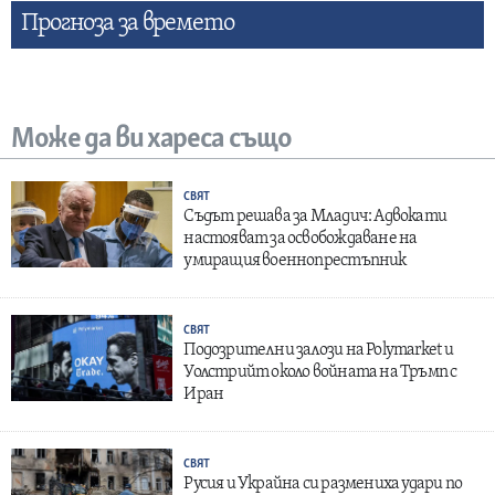
Прогнозa за времето
Може да ви хареса също
СВЯТ
Съдът решава за Младич: Адвокати
настояват за освобождаване на
умиращия военнопрестъпник
СВЯТ
Подозрителни залози на Polymarket и
Уолстрийт около войната на Тръмп с
Иран
СВЯТ
Русия и Украйна си размениха удари по