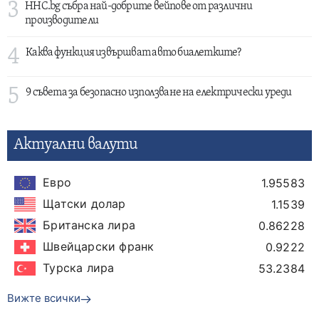
3
HHC.bg събра най-добрите вейпове от различни
производители
4
Каква функция извършват авто биалетките?
5
9 съвета за безопасно използване на електрически уреди
Актуални валути
Евро
1.95583
Щатски долар
1.1539
Британска лира
0.86228
Швейцарски франк
0.9222
Турска лира
53.2384
Вижте всички