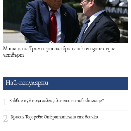
Митата на Тръмп сринаха британския износ с една
четвърт
Най-популярни
1
Какво е нужно за освещаването на ново жилище?
2
Крисия Тодорова: Отвратителни сте всички