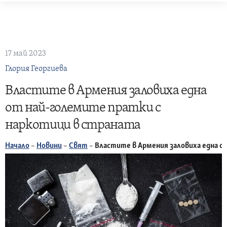
Skip
to
content
17 май 2023
Глория Георгиева
Властите в Армения заловиха една
от най-големите пратки с
наркотици в страната
Начало
–
Новини
–
Свят
–
Властите в Армения заловиха една о