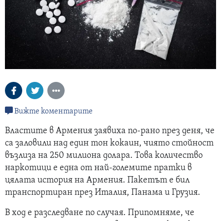
Вижте коментарите
Властите в Армения заявиха по-рано през деня, че
са заловили над един тон кокаин, чиято стойност
възлиза на 250 милиона долара. Това количество
наркотици е една от най-големите пратки в
цялата история на Армения. Пакетът е бил
транспортиран през Италия, Панама и Грузия.
В ход е разследване по случая. Припомняме, че