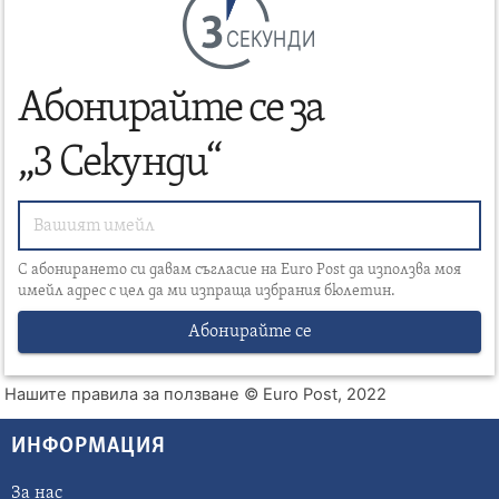
СЕКУНДИ
Абонирайте се за
„3 Секунди“
С абонирането си давам съгласие на Euro Post да използва моя
имейл адрес с цел да ми изпраща избрания бюлетин.
Абонирайте се
Нашите правила за ползване
© Euro Post, 2022
ИНФОРМАЦИЯ
За нас