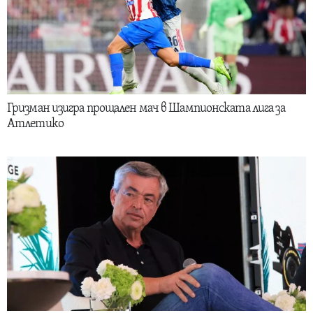
Гризман изигра прощален мач в Шампионската лига за
Атлетико