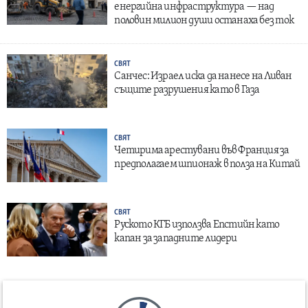
енергийна инфраструктура — над
половин милион души останаха без ток
СВЯТ
Санчес: Израел иска да нанесе на Ливан
същите разрушения като в Газа
СВЯТ
Четирима арестувани във Франция за
предполагаем шпионаж в полза на Китай
СВЯТ
Руското КГБ използва Епстийн като
капан за западните лидери