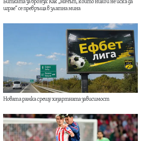
Битката за бронза: Как „мачът, който никой не иска да
играе“ се превръща в златна мина
Новата рамка срещу хазартната зависимост