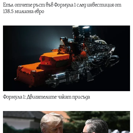
Епъл отчете ръст във Формула 1 след инвестиция от
138.5 милиона евро
Формула 1: Двигателите чакат присъда