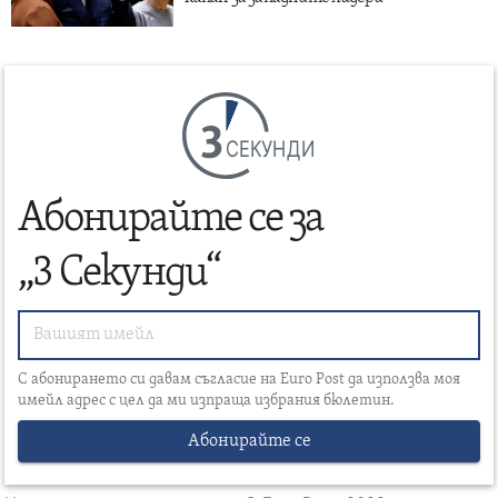
СЕКУНДИ
Абонирайте се за
„3 Секунди“
С абонирането си давам съгласие на Euro Post да използва моя
имейл адрес с цел да ми изпраща избрания бюлетин.
Абонирайте се