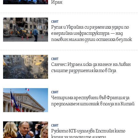
Иран
СВЯТ
Русия и Украйна си размениха удари по
енергийна инфраструктура — над
половин милион души останаха без ток
СВЯТ
Санчес: Израел иска да нанесе на Ливан
същите разрушения като в Газа
СВЯТ
Четирима арестувани във Франция за
предполагаем шпионаж в полза на Китай
СВЯТ
Руското КГБ използва Епстийн като
капан за западните лидери