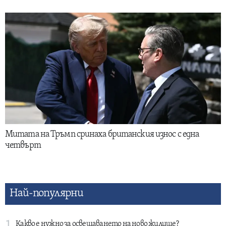
Митата на Тръмп сринаха британския износ с една
четвърт
Най-популярни
Какво е нужно за освещаването на ново жилище?