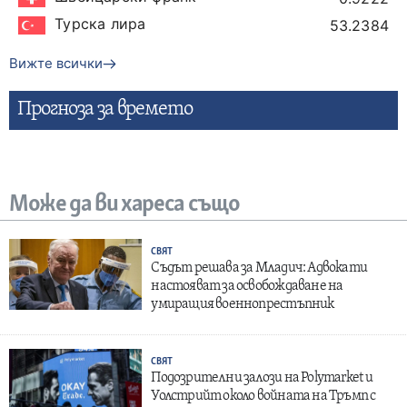
Турска лира
53.2384
Вижте всички
Прогнозa за времето
Може да ви хареса също
СВЯТ
Съдът решава за Младич: Адвокати
настояват за освобождаване на
умиращия военнопрестъпник
СВЯТ
Подозрителни залози на Polymarket и
Уолстрийт около войната на Тръмп с