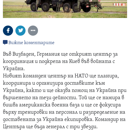
Вижте коментарите
Във Визбаден, Германия ще открият център за
координация и подкрепа на Киев във войната с
Украйна.
Новият команден център на НАТО ще планира,
координира и организира доставките към
Украйна, както и ще оказва помощ на Украйна при
вършенето на тези дейности. Той ще се намира в
бишва американска военна база и ще се фокусира
върху тренировки на персонал и разпределение на
доставената за Украйна екипировка. Командир на
Центъра ще бъда генерал с три звезди.