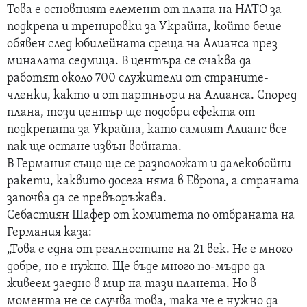
Това е основният елемент от плана на НАТО за
подкрепа и тренировки за Украйна, който беше
обявен след юбилейната среща на Алианса през
миналата седмица. В центъра се очаква да
работят около 700 служители от страните-
членки, както и от партньори на Алианса. Според
плана, този център ще подобри ефекта от
подкрепата за Украйна, като самият Алианс все
пак ще остане извън войната.
В Германия също ще се разположат и далекобойни
ракети, каквито досега няма в Европа, а страната
започва да се превъоръжава.
Себастиян Шафер от комитета по отбраната на
Германия каза:
„Това е една от реалностите на 21 век. Не е много
добре, но е нужно. Ще бъде много по-мъдро да
живеем заедно в мир на тази планета. Но в
момента не се случва това, така че е нужно да