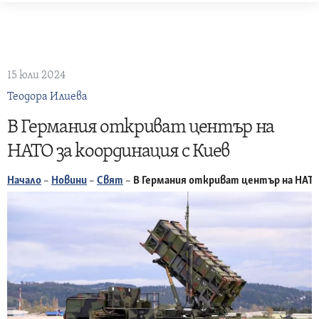
Skip
to
content
15 юли 2024
Теодора Илиева
В Германия откриват център на
НАТО за координация с Киев
Начало
–
Новини
–
Свят
–
В Германия откриват център на НАТО