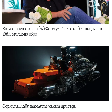
Епъл отчете ръст във Формула 1 след инвестиция от
138.5 милиона евро
Формула 1: Двигателите чакат присъда