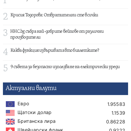
1
2
Крисия Тодорова: Отвратителни сте всички
3
HHC.bg събра най-добрите вейпове от различни
производители
4
Каква функция извършват авто биалетките?
5
9 съвета за безопасно използване на електрически уреди
Актуални валути
Евро
1.95583
Щатски долар
1.1539
Британска лира
0.86228
Швейцарски франк
0.9222