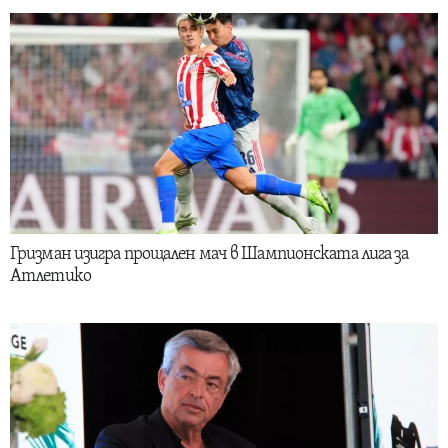
Гризман изигра прощален мач в Шампионската лига за
Атлетико