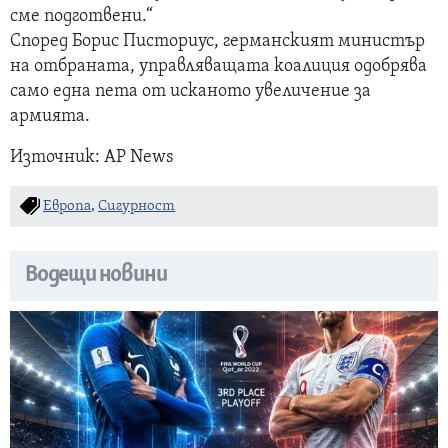
сме подготвени.“
Според Борис Писториус, германският министър
на отбраната, управляващата коалиция одобрява
само една пета от исканото увеличение за
армията.
Източник: AP News
Европа
,
Сигурност
Водещи новини