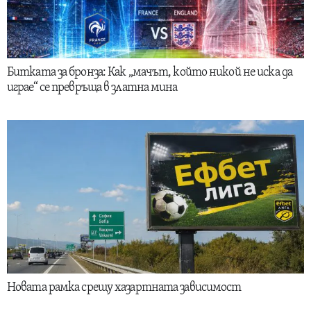
Битката за бронза: Как „мачът, който никой не иска да
играе“ се превръща в златна мина
Новата рамка срещу хазартната зависимост