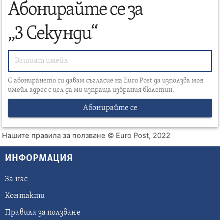
Абонирайте се за
„3 Секунди“
С абонирането си давам съгласие на Euro Post да използва моя
имейл адрес с цел да ми изпраща избрания бюлетин.
Абонирайте се
Нашите правила за ползване
© Euro Post, 2022
ИНФОРМАЦИЯ
За нас
Контакти
Правила за ползване