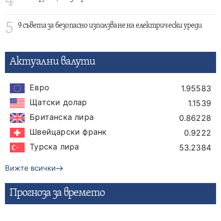
4
5
9 съвета за безопасно използване на електрически уреди
Актуални валути
Евро
1.95583
Щатски долар
1.1539
Британска лира
0.86228
Швейцарски франк
0.9222
Турска лира
53.2384
Вижте всички
Прогнозa за времето