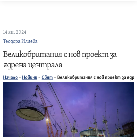
Skip
to
content
14 ян. 2024
Теодора Илиева
Великобритания с нов проект за
ядрена централа
Начало
–
Новини
–
Свят
–
Великобритания с нов проект за ядр