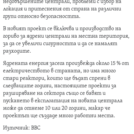
недовършените централи, проблеми с избор на
локация и притеснения от страна на различни
групи относно безопасността.
В новият проект се включва и производство на
гориво за ядрени централи на местна територия,
за да се увеличи сигурността и да се намалят
разходите.
Ядрената енергия засега произвежда около 15 % от
електричеството в страната, но има много
стари реактори, които ще бъдат спрени в
следващите години, настоящите проекти за
разширяване на сектора също се бавят и
пускането в експлоатация на новата централа
може да отнеме 10 или 20 години, макар че
проектът ще създаде много работни места.
Източник: BBC