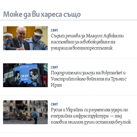
Може да ви хареса също
СВЯТ
Съдът решава за Младич: Адвокати
настояват за освобождаване на
умиращия военнопрестъпник
СВЯТ
Подозрителни залози на Polymarket и
Уолстрийт около войната на Тръмп с
Иран
СВЯТ
Русия и Украйна си размениха удари по
енергийна инфраструктура — над
половин милион души останаха без ток