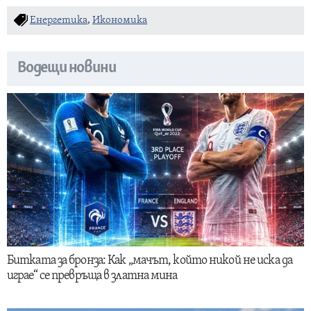
Енергетика
,
Икономика
Водещи новини
Битката за бронза: Как „мачът, който никой не иска да
играе“ се превръща в златна мина