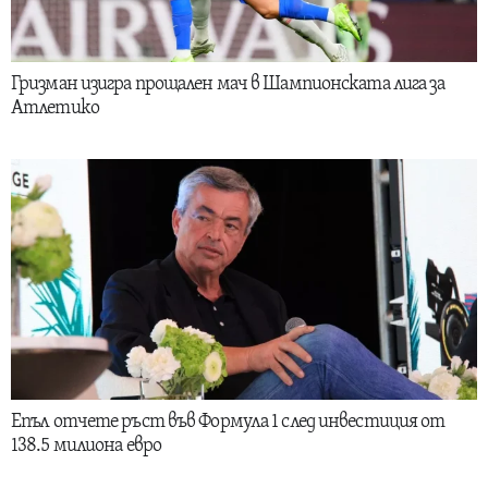
Гризман изигра прощален мач в Шампионската лига за
Атлетико
Епъл отчете ръст във Формула 1 след инвестиция от
138.5 милиона евро