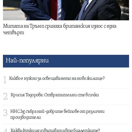
Митата на Тръмп сринаха британския износ с една
четвърт
Най-популярни
1
Какво е нужно за освещаването на ново жилище?
2
Крисия Тодорова: Отвратителни сте всички
3
HHC.bg събра най-добрите вейпове от различни
производители
Каква функция извършват авто биалетките?