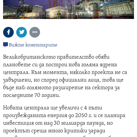
Вижте коментарите
Великобританското правителство обяви
плановете си да построи нова голяма ядрена
централа. Към момента, няколко проекта не са
завършени, но според официални лица, това ще
бъде най-голямото разширение на сектора за
последните 70 години.
Новата централа ще увеличи с 4 пъти
произвежданата енергия до 2050 г. и се планира
инвестиция от над 30 милиарда паунда, но
проектът среща много критики заради