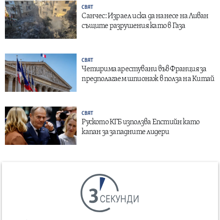
СВЯТ
Санчес: Израел иска да нанесе на Ливан
същите разрушения като в Газа
СВЯТ
Четирима арестувани във Франция за
предполагаем шпионаж в полза на Китай
СВЯТ
Руското КГБ използва Епстийн като
капан за западните лидери
СЕКУНДИ