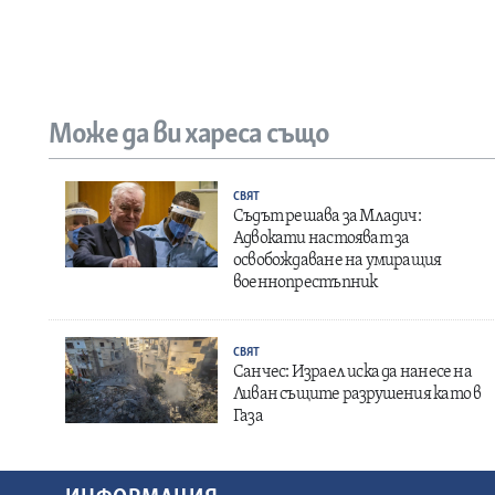
Може да ви хареса също
СВЯТ
Съдът решава за Младич:
Адвокати настояват за
освобождаване на умиращия
военнопрестъпник
СВЯТ
Санчес: Израел иска да нанесе на
Ливан същите разрушения като в
Газа