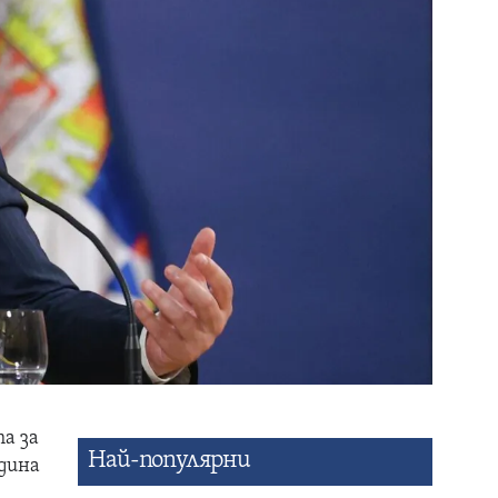
а за
Най-популярни
дина