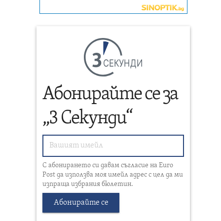
СЕКУНДИ
Абонирайте се за
„3 Секунди“
С абонирането си давам съгласие на Euro
Post да използва моя имейл адрес с цел да ми
изпраща избрания бюлетин.
Абонирайте се