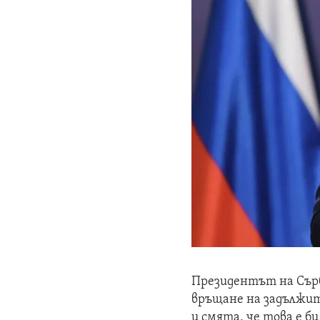
Президентът на Сърб
връщане на задължит
и смята, че това е би