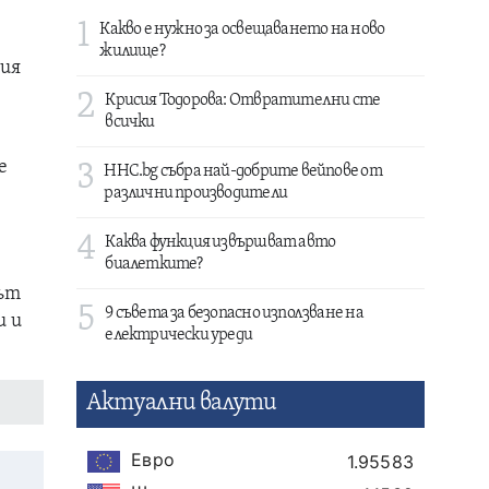
1
Какво е нужно за освещаването на ново
жилище?
бия
2
Крисия Тодорова: Отвратителни сте
всички
е
3
HHC.bg събра най-добрите вейпове от
различни производители
4
Каква функция извършват авто
биалетките?
тът
5
9 съвета за безопасно използване на
и и
електрически уреди
Актуални валути
Евро
1.95583