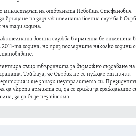
ме министърът на отбраната Небойша Стефанович
 за връщане на задължителната военна служба в Сър
я на тази година.
лжителната военна служба в армията бе отменена в
и 2011-та година, но през последните няколко години с
становяване.
ментира също твърденита за възможно създаване на
страната. Той каза, че Сърбия не се нуждае от ничии
 територия и ще запази неутралитета си. Президен
а да укрепи армията си, да се грижи за гражданите с
илна, за да бъде независима.