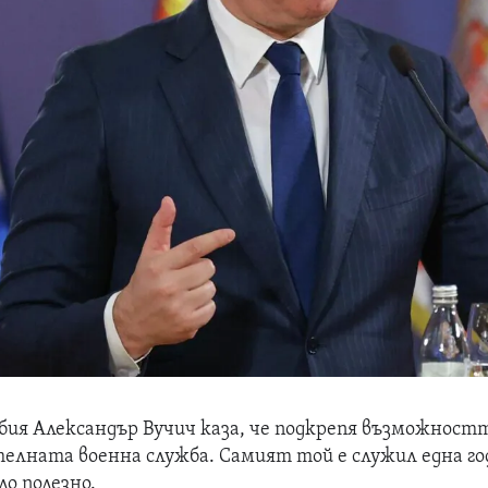
ия Александър Вучич каза, че подкрепя възможностт
елната военна служба. Самият той е служил една го
ло полезно.