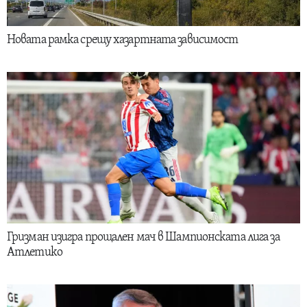
Новата рамка срещу хазартната зависимост
Гризман изигра прощален мач в Шампионската лига за
Атлетико