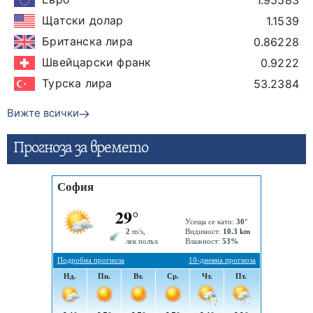
1.95583
Щатски долар
1.1539
Британска лира
0.86228
Швейцарски франк
0.9222
Турска лира
53.2384
Вижте всички
Прогнозa за времето