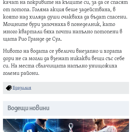
качат на покривите на къщите си, за да се спасят
от потопа. Голяма акция беше задействана, в
която над хиляда души очакваха да бъдат спасени.
Мощните бури започнаха в понеделник, като
много квартали бяха почти напълно потопени в
щата Рио Гранде де Сул.
Нивото на водата се увеличи внезапно и хората
дори не са могли да вземат никакви вещи със себе
си. На места свлачищата напълно унищожиха
големи райони.
Бразилия
Водещи новини