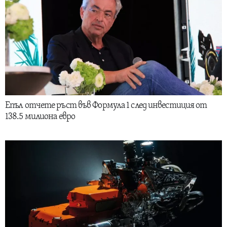
Епъл отчете ръст във Формула 1 след инвестиция от
138.5 милиона евро