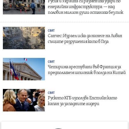
Русия и Украйна си размениха удари по
енергийна инфраструктура — над
половин милион души останаха без ток
СВЯТ
Санчес: Израел иска да нанесе на Ливан
същите разрушения като в Газа
СВЯТ
Четирима арестувани във Франция за
предполагаем шпионаж в полза на Китай
СВЯТ
Руското КГБ използва Епстийн като
капан за западните лидери