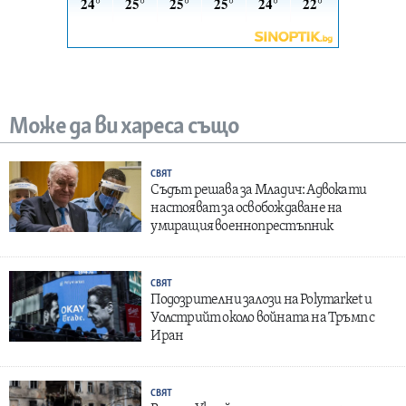
Може да ви хареса също
СВЯТ
Съдът решава за Младич: Адвокати
настояват за освобождаване на
умиращия военнопрестъпник
СВЯТ
Подозрителни залози на Polymarket и
Уолстрийт около войната на Тръмп с
Иран
СВЯТ