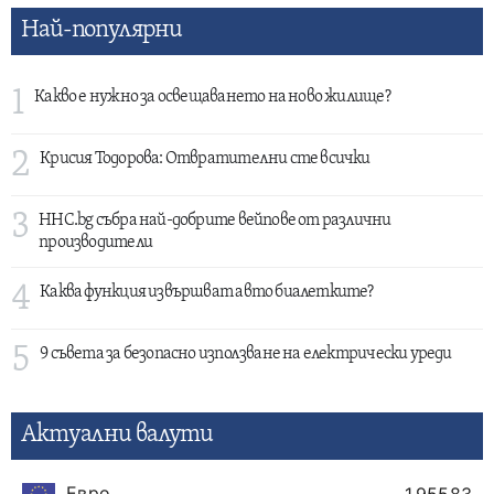
Най-популярни
1
Какво е нужно за освещаването на ново жилище?
2
Крисия Тодорова: Отвратителни сте всички
3
HHC.bg събра най-добрите вейпове от различни
производители
4
Каква функция извършват авто биалетките?
5
9 съвета за безопасно използване на електрически уреди
Актуални валути
Евро