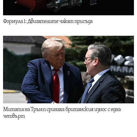
Формула 1: Двигателите чакат присъда
Митата на Тръмп сринаха британския износ с една
четвърт