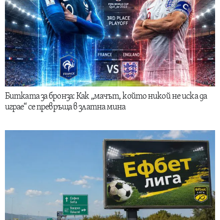
Битката за бронза: Как „мачът, който никой не иска да
играе“ се превръща в златна мина