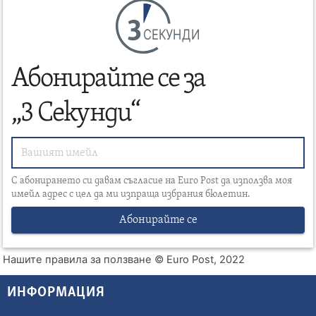
СЕКУНДИ
Абонирайте се за
„3 Секунди“
С абонирането си давам съгласие на Euro Post да използва моя
имейл адрес с цел да ми изпраща избрания бюлетин.
Абонирайте се
Нашите правила за ползване
© Euro Post, 2022
ИНФОРМАЦИЯ