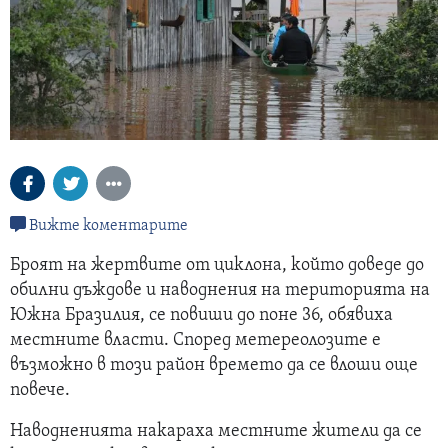
Вижте коментарите
Броят на жертвите от циклона, който доведе до
обилни дъждове и наводнения на територията на
Южна Бразилия, се повиши до поне 36, обявиха
местните власти. Според метереолозите е
възможно в този район времето да се влоши още
повече.
Наводненията накараха местните жители да се