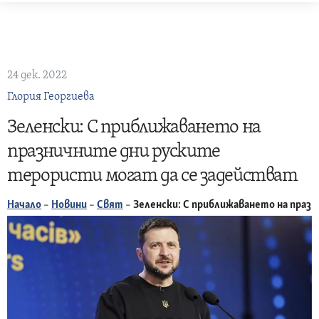
Skip
to
content
24 дек. 2022
Глория Георгиева
Зеленски: С приближаването на
празничните дни руските
терористи могат да се задействат
Начало
–
Новини
–
Свят
–
Зеленски: С приближаването на праз