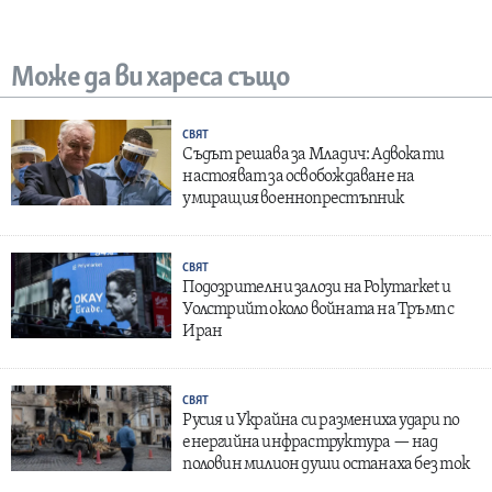
Може да ви хареса също
СВЯТ
Съдът решава за Младич: Адвокати
настояват за освобождаване на
умиращия военнопрестъпник
СВЯТ
Подозрителни залози на Polymarket и
Уолстрийт около войната на Тръмп с
Иран
СВЯТ
Русия и Украйна си размениха удари по
енергийна инфраструктура — над
половин милион души останаха без ток