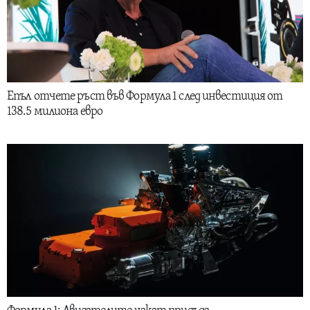
Епъл отчете ръст във Формула 1 след инвестиция от
138.5 милиона евро