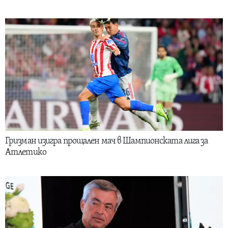
Гризман изигра прощален мач в Шампионската лига за
Атлетико