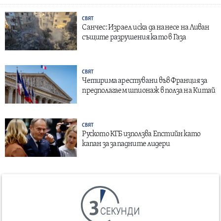
СВЯТ
Санчес: Израел иска да нанесе на Ливан
същите разрушения като в Газа
СВЯТ
Четирима арестувани във Франция за
предполагаем шпионаж в полза на Китай
СВЯТ
Руското КГБ използва Епстийн като
капан за западните лидери
СЕКУНДИ