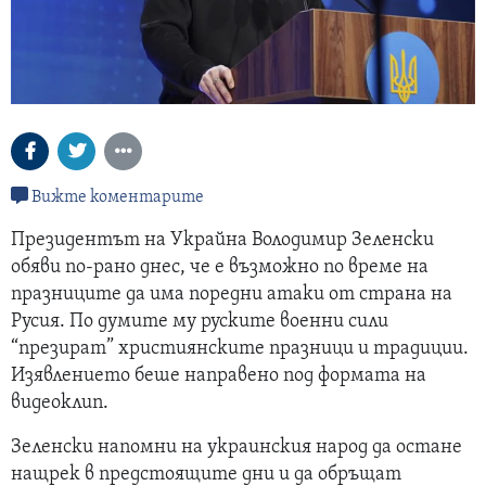
Вижте коментарите
Президентът на Украйна Володимир Зеленски
обяви по-рано днес, че е възможно по време на
празниците да има поредни атаки от страна на
Русия. По думите му руските военни сили
“презират” християнските празници и традиции.
Изявлението беше направено под формата на
видеоклип.
Зеленски напомни на украинския народ да остане
нащрек в предстоящите дни и да обръщат