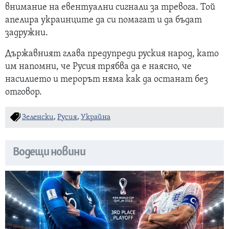
внимание на евентуални сигнали за тревога. Той
апелира украинците да си помагат и да бъдат
задружни.
Държавният глава предупреди руския народ, като
им напомни, че Русия трябва да е наясно, че
насилието и терорът няма как да останат без
отговор.
Зеленски
,
Русия
,
Украйна
Водещи новини