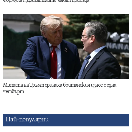
Формула 1: Двигателите чакат присъда
Митата на Тръмп сринаха британския износ с една
четвърт
Най-популярни