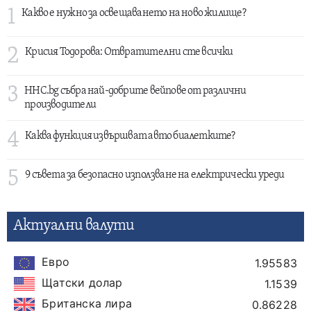
1
Какво е нужно за освещаването на ново жилище?
2
Крисия Тодорова: Отвратителни сте всички
3
HHC.bg събра най-добрите вейпове от различни
производители
4
Каква функция извършват авто биалетките?
5
9 съвета за безопасно използване на електрически уреди
Актуални валути
Евро
1.95583
Щатски долар
1.1539
Британска лира
0.86228