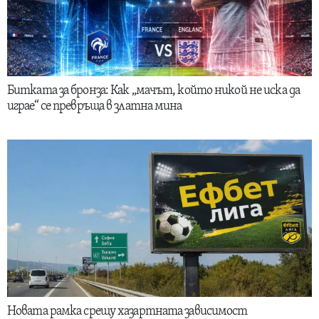
Битката за бронза: Как „мачът, който никой не иска да
играе“ се превръща в златна мина
Новата рамка срещу хазартната зависимост