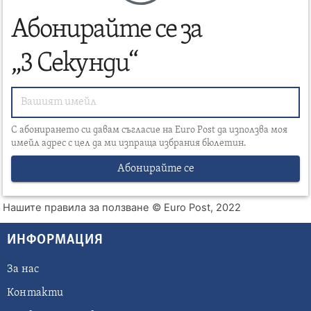
Абонирайте се за
„3 Секунди“
С абонирането си давам съгласие на Euro Post да използва моя
имейл адрес с цел да ми изпраща избрания бюлетин.
Абонирайте се
Нашите правила за ползване
© Euro Post, 2022
ИНФОРМАЦИЯ
За нас
Контакти