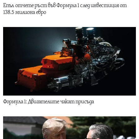
Епъл отчете ръст във Формула 1 след инвестиция от
138.5 милиона евро
Формула 1: Двигателите чакат присъда