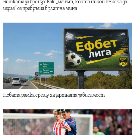
Битката за бронза: Как „мачът, който никой не иска да
играе“ се превръща в златна мина
Новата рамка срещу хазартната зависимост