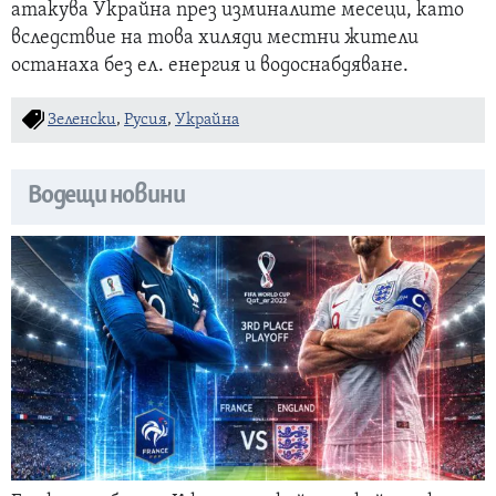
атакува Украйна през изминалите месеци, като
вследствие на това хиляди местни жители
останаха без ел. енергия и водоснабдяване.
Зеленски
,
Русия
,
Украйна
Водещи новини