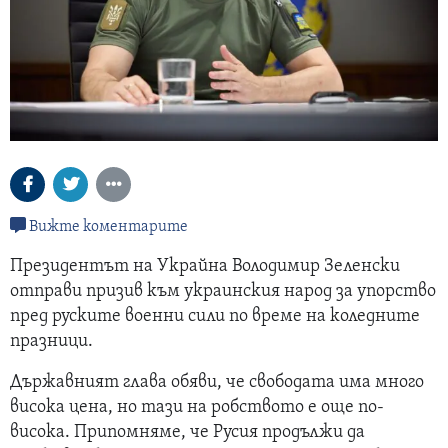
Вижте коментарите
Президентът на Украйна Володимир Зеленски
отправи призив към украинския народ за упорство
пред руските военни сили по време на коледните
празници.
Държавният глава обяви, че свободата има много
висока цена, но тази на робството е още по-
висока. Припомняме, че Русия продължи да