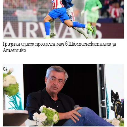
Гризман изигра прощален мач в Шампионската лига за
Атлетико