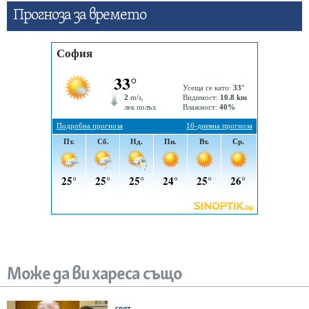
Прогнозa за времето
Може да ви хареса също