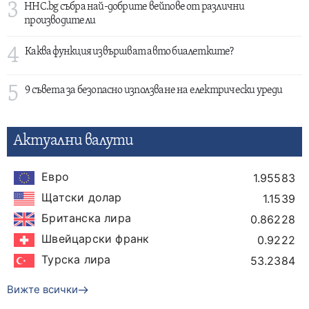
3
HHC.bg събра най-добрите вейпове от различни
производители
4
Каква функция извършват авто биалетките?
5
9 съвета за безопасно използване на електрически уреди
Актуални валути
Евро
1.95583
Щатски долар
1.1539
Британска лира
0.86228
Швейцарски франк
0.9222
Турска лира
53.2384
Вижте всички