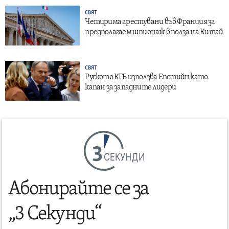
СВЯТ
Четирима арестувани във Франция за
предполагаем шпионаж в полза на Китай
СВЯТ
Руското КГБ използва Епстийн като
капан за западните лидери
СЕКУНДИ
Абонирайте се за
„3 Секунди“