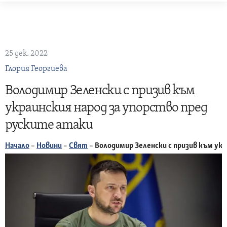
Skip
to
content
25 дек. 2022
Глория Георгиева
Володимир Зеленски с призив към
украинския народ за упорство пред
руските атаки
Начало
–
Новини
–
Свят
–
Володимир Зеленски с призив към укр