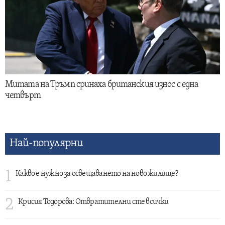
Митата на Тръмп сринаха британския износ с една
четвърт
Най-популярни
1
Какво е нужно за освещаването на ново жилище?
2
Крисия Тодорова: Отвратителни сте всички