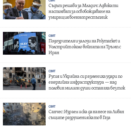
СВЯТ
Съдът решава за Младич: Адвокати
настояват за освобождаване на
умиращия военнопрестъпник
СВЯТ
Подозрителни залози на Polymarket и
Уолстрийт около войната на Тръмп с
Иран
СВЯТ
Русия и Украйна си размениха удари по
енергийна инфраструктура — над
половин милион души останаха без ток
СВЯТ
Санчес: Израел иска да нанесе на Ливан
същите разрушения като в Газа