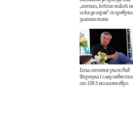
„мачът, който никой н
иска да играе“ се превръщ
златна мина
Епъл отчете ръст във
Формула 1 след инвести
от 138.5 милиона евро