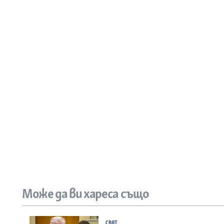
Може да ви хареса също
СВЯТ