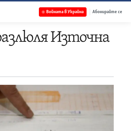
Войната в Украйна
Абонирайте се
 разлюля Източна