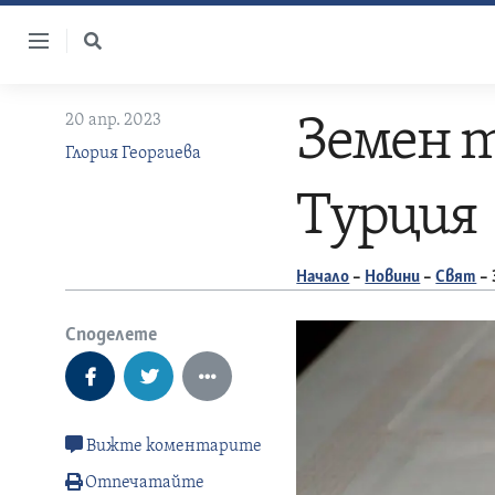
Skip
to
content
20 апр. 2023
Земен т
Глория Георгиева
Турция
Начало
–
Новини
–
Свят
–
Споделете
Вижте коментарите
Отпечатайте