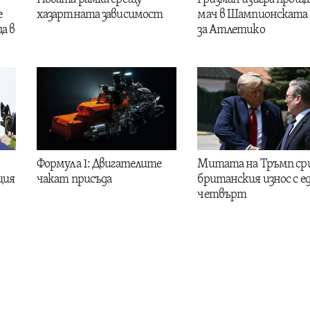
е
хазартната зависимост
мач в Шампионската 
а в
за Атлетико
Формула 1: Двигателите
Митата на Тръмп ср
ция
чакат присъда
британския износ с е
четвърт