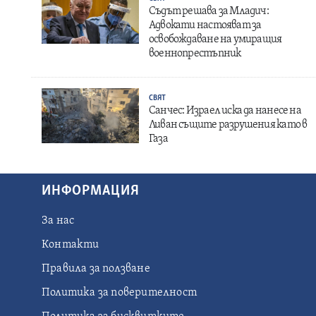
Съдът решава за Младич:
Адвокати настояват за
освобождаване на умиращия
военнопрестъпник
СВЯТ
Санчес: Израел иска да нанесе на
Ливан същите разрушения като в
Газа
ИНФОРМАЦИЯ
За нас
Контакти
Правила за ползване
Политика за поверителност