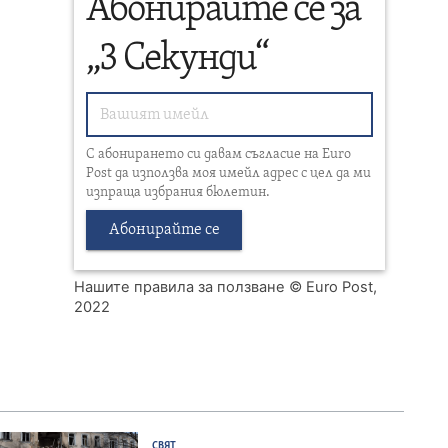
Абонирайте се за
„3 Секунди“
С абонирането си давам съгласие на Euro
Post да използва моя имейл адрес с цел да ми
изпраща избрания бюлетин.
Абонирайте се
Нашите правила за ползване
© Euro Post,
2022
СВЯТ