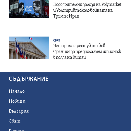
Подозрителни залози на Polymarket
и Уолстрийт около войната на
Тръмп с Иран
СВЯТ
Четирима арестувани във
Франция за предполагаем шпионаж
в полза на Китай
СЪДЪРЖАНИЕ
Начало
Новини
България
Свят