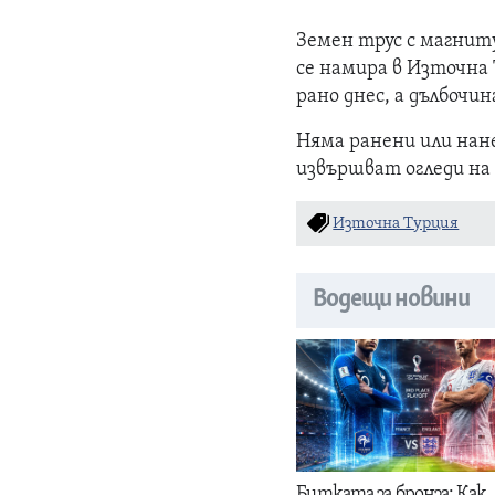
Земен трус с магниту
се намира в Източна 
рано днес, а дълбочин
Няма ранени или нан
извършват огледи на
Източна Турция
Водещи новини
Битката за бронза: Как