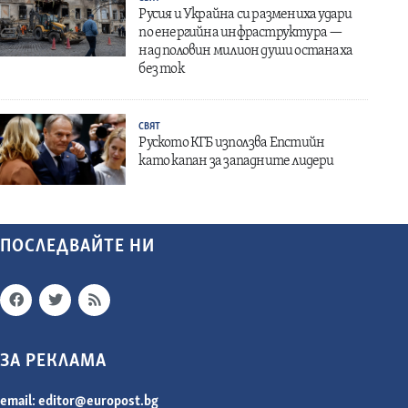
Русия и Украйна си размениха удари
по енергийна инфраструктура —
над половин милион души останаха
без ток
СВЯТ
Руското КГБ използва Епстийн
като капан за западните лидери
ПОСЛЕДВАЙТЕ НИ
ЗА РЕКЛАМА
email:
editor@europost.bg