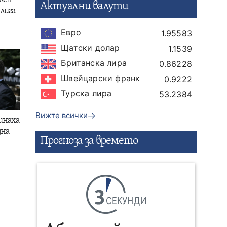
Актуални валути
лига
Евро
1.95583
Щатски долар
1.1539
Британска лира
0.86228
Швейцарски франк
0.9222
Турска лира
53.2384
Вижте всички
инаха
дна
Прогнозa за времето
СЕКУНДИ