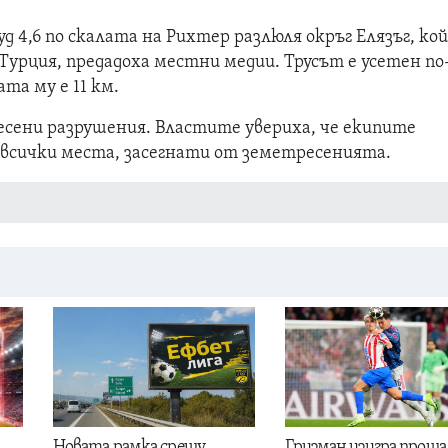
д 4,6 по скалата на Рихтер разлюля окръг Елязъг, ко
Турция, предадоха местни медии. Трусът е усетен по
ата му е 11 км.
есени разрушения. Властите увериха, че екипите
 всички места, засегнати от земетресенията.
Новата рамка срещу
Гризман изигра проща