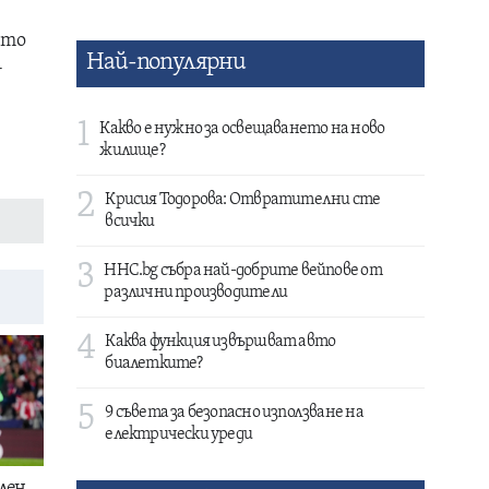
йто
Най-популярни
-
1
Какво е нужно за освещаването на ново
жилище?
2
Крисия Тодорова: Отвратителни сте
всички
3
HHC.bg събра най-добрите вейпове от
различни производители
4
Каква функция извършват авто
биалетките?
5
9 съвета за безопасно използване на
електрически уреди
лен