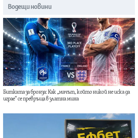
Водещи новини
Битката за бронза: Как „мачът, който никой не иска да
играе“ се превръща в златна мина