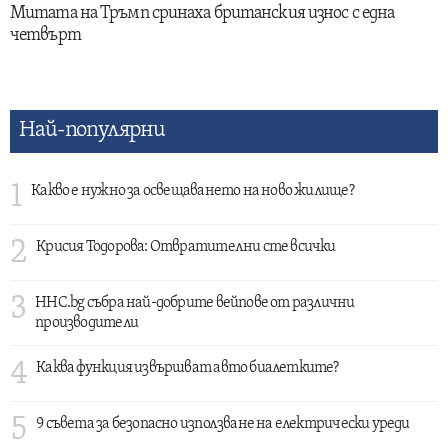
Митата на Тръмп сринаха британския износ с една
четвърт
Най-популярни
1
Какво е нужно за освещаването на ново жилище?
2
Крисия Тодорова: Отвратителни сте всички
3
HHC.bg събра най-добрите вейпове от различни
производители
4
Каква функция извършват авто биалетките?
5
9 съвета за безопасно използване на електрически уреди