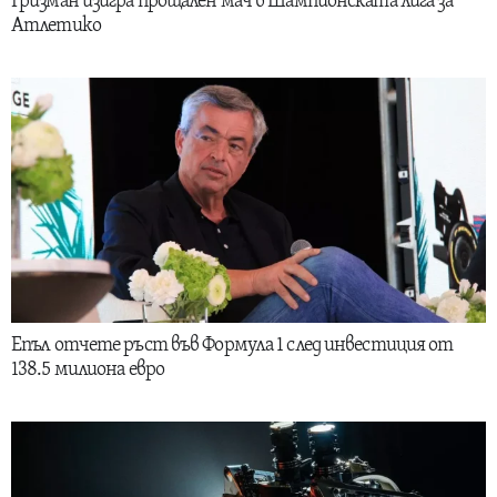
Гризман изигра прощален мач в Шампионската лига за
Атлетико
Епъл отчете ръст във Формула 1 след инвестиция от
138.5 милиона евро