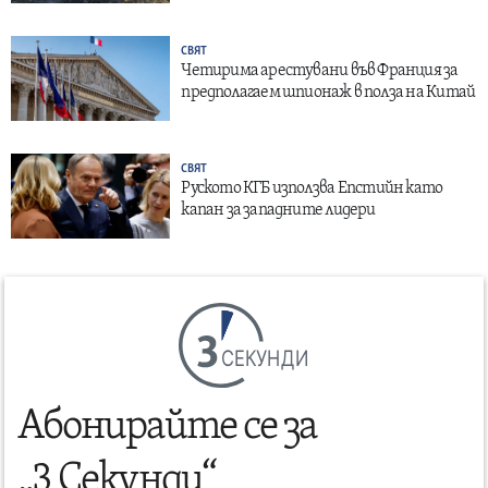
СВЯТ
Четирима арестувани във Франция за
предполагаем шпионаж в полза на Китай
СВЯТ
Руското КГБ използва Епстийн като
капан за западните лидери
СЕКУНДИ
Абонирайте се за
„3 Секунди“