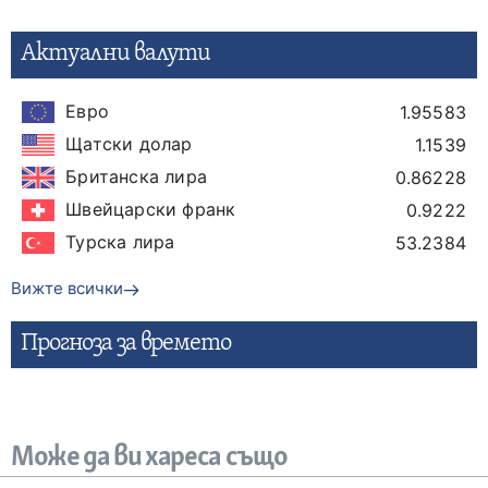
Актуални валути
Евро
1.95583
Щатски долар
1.1539
Британска лира
0.86228
Швейцарски франк
0.9222
Турска лира
53.2384
Вижте всички
Прогнозa за времето
Може да ви хареса също