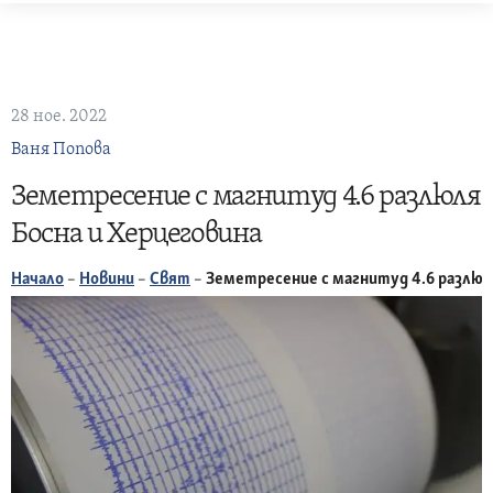
Skip
to
content
28 ное. 2022
Ваня Попова
Земетресение с магнитуд 4.6 разлюля
Босна и Херцеговина
Начало
–
Новини
–
Свят
–
Земетресение с магнитуд 4.6 разлюл