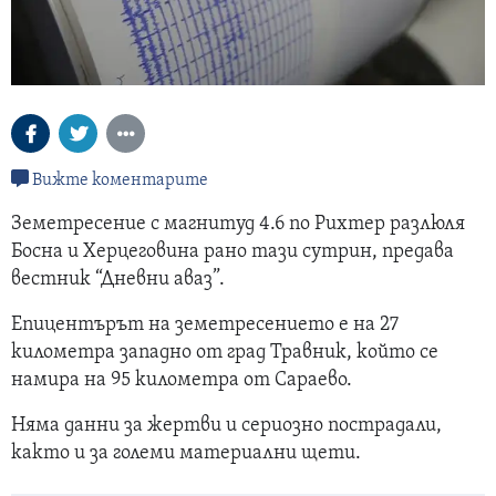
Вижте коментарите
Земетресение с магнитуд 4.6 по Рихтер разлюля
Босна и Херцеговина рано тази сутрин, предава
вестник “Дневни аваз”.
Епицентърът на земетресението е на 27
километра западно от град Травник, който се
намира на 95 километра от Сараево.
Няма данни за жертви и сериозно пострадали,
както и за големи материални щети.