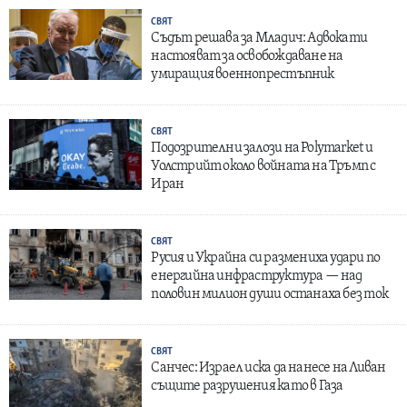
СВЯТ
Съдът решава за Младич: Адвокати
настояват за освобождаване на
умиращия военнопрестъпник
СВЯТ
Подозрителни залози на Polymarket и
Уолстрийт около войната на Тръмп с
Иран
СВЯТ
Русия и Украйна си размениха удари по
енергийна инфраструктура — над
половин милион души останаха без ток
СВЯТ
Санчес: Израел иска да нанесе на Ливан
същите разрушения като в Газа