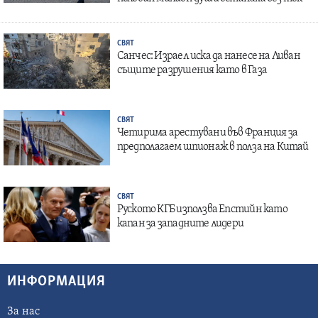
СВЯТ
Санчес: Израел иска да нанесе на Ливан
същите разрушения като в Газа
СВЯТ
Четирима арестувани във Франция за
предполагаем шпионаж в полза на Китай
СВЯТ
Руското КГБ използва Епстийн като
капан за западните лидери
ИНФОРМАЦИЯ
За нас