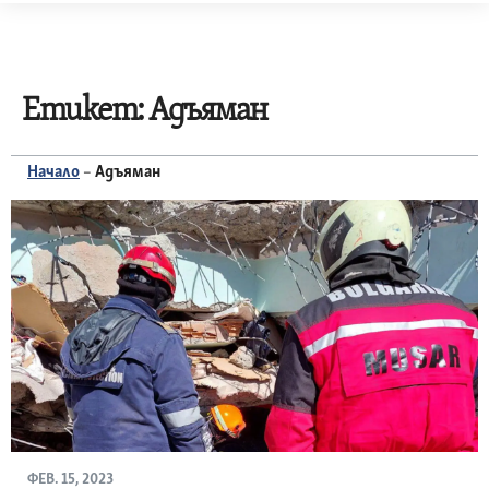
Skip
to
content
Етикет:
Адъяман
Начало
–
Адъяман
ФЕВ. 15, 2023