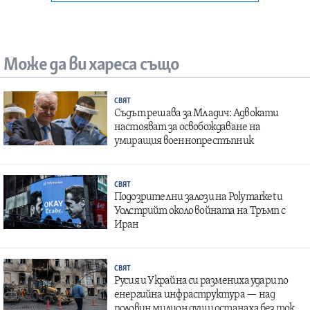
Може да ви хареса също
СВЯТ
Съдът решава за Младич: Адвокати
настояват за освобождаване на
умиращия военнопрестъпник
СВЯТ
Подозрителни залози на Polymarket и
Уолстрийт около войната на Тръмп с
Иран
СВЯТ
Русия и Украйна си размениха удари по
енергийна инфраструктура — над
половин милион души останаха без ток