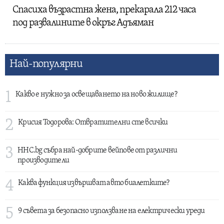
Спасиха възрастна жена, прекарала 212 часа
под развалините в окръг Адъяман
Най-популярни
1
Какво е нужно за освещаването на ново жилище?
2
Крисия Тодорова: Отвратителни сте всички
3
HHC.bg събра най-добрите вейпове от различни
производители
4
Каква функция извършват авто биалетките?
5
9 съвета за безопасно използване на електрически уреди