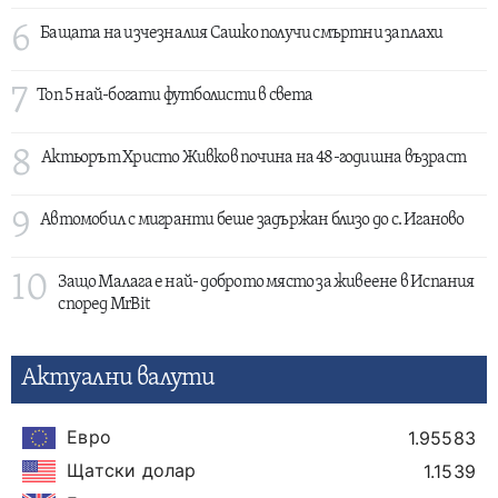
6
Бащата на изчезналия Сашко получи смъртни заплахи
7
Топ 5 най-богати футболисти в света
8
Актьорът Христо Живков почина на 48-годишна възраст
9
Автомобил с мигранти беше задържан близо до с. Иганово
10
Защо Малага е най- доброто място за живеене в Испания
според MrBit
Актуални валути
Евро
1.95583
Щатски долар
1.1539